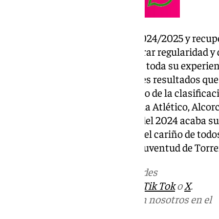
Ya en la actual temporada, la 2024/2025 y recupe
argentino le ha costado encontrar regularidad y
aunque no ha dejado de aportar toda su experien
sus compañeros a lograr grandes resultados que
antequerano en el primer puesto de la clasificac
envites ante Fuenlabrada, Sevilla Atlético, Alcor
el Maulí contra el Ibiza. A final del 2024 acaba s
Dólmenes tras haberse ganado el cariño de todos
nueva, en 2025, en las filas del Juventud de Torr
Más noticias de
101TV
en las redes
sociales:
Instagram
,
Facebook
,
Tik Tok
o
X
.
Puedes ponerte en contacto con nosotros en el
correo
informativos@101tv.es