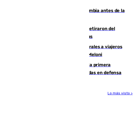
que no sea nada”
Felipe VI refuerza los lazos con Colombia antes de la
llegada del nuevo presidente
Fernando Calero y Carlos Dotor se retiraron del
encuentro contra el Ceuta con molestias
España restablece controles temporales a viajeros
procedentes de Italia como repuesta a Meloni
El Málaga cae ante el Ceuta y suma la primera
derrota de la pretemporada dejando dudas en defensa
Lo más visto >
Más noticias
Ver más >