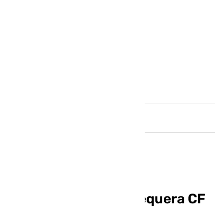
Andalucía
Tomi Lanzini y el Antequera CF
separan sus caminos