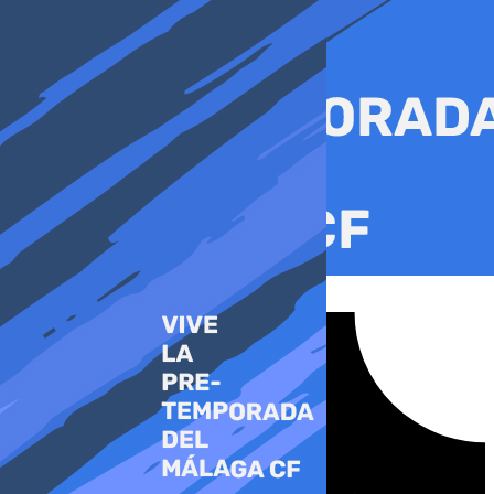
Ir
al
contenido
Tiktok