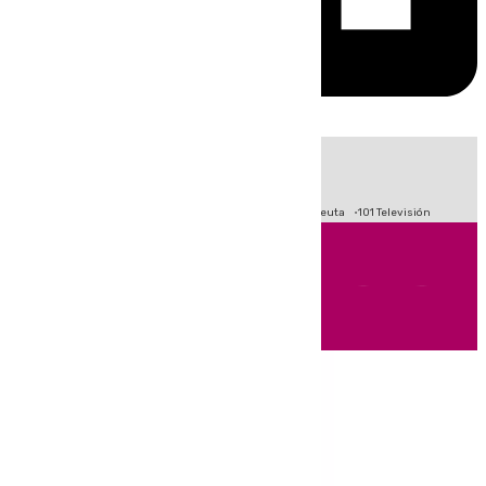
HOY
|
Fútbol
Primera División
LaLiga
Crisis Migratoria en Ceuta
101 Televisión
Andalucía