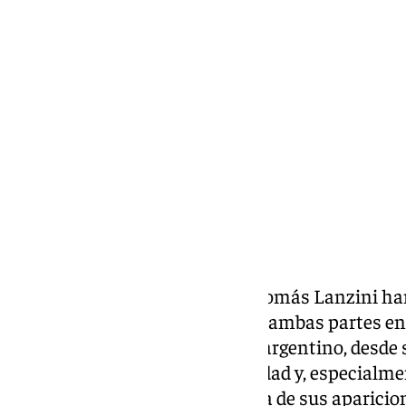
Eduardo Villalón
martes, 31 diciembre 2024, 09:57
Compartir:
El Antequera Club de Fútbol y Tomás Lanzini h
rescindir el contrato que unía a ambas partes e
2024/2025. El centrocampista argentino, desde su
todos los integrantes de la entidad y, especialme
pundonor y entrega en cada una de sus aparicione