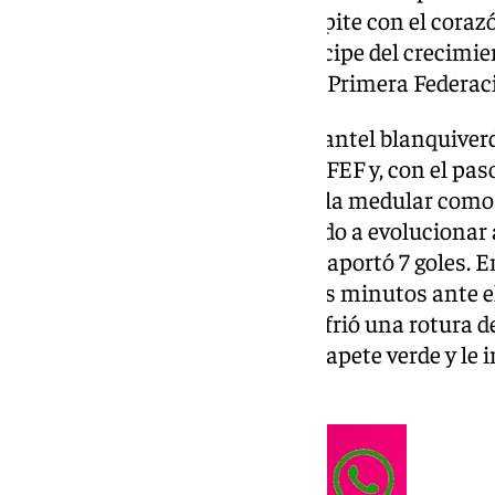
Uno de esos jugadores que compite con el corazó
queda sin aliento. Ha sido partícipe del crecimie
histórico ascenso de Segunda a Primera Federac
Tomi Lanzini se incorporó al plantel blanquive
para jugar en el grupo IV de 2ª RFEF y, con el pas
carácter guerrero y lideró tanto la medular como 
salto de categoría que ha ayudado a evolucionar a
Completó 30 jornadas de Liga y aportó 7 goles. En
2023/2024, solo pudo jugar unos minutos ante el 
Recreativo de Huelva porque sufrió una rotura d
que lo alejó muchos meses del tapete verde y le 
el grupo II de 1ª RFEF.