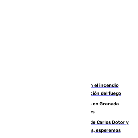
Activado el nivel 2 de emergencia en el incendio
forestal de Niebla por la compleja evolución del fuego
Controlado un incendio de rastrojos en Granada
junto a la autovía y al Callejón de Nogales
Juanfran Funes, sobre las lesiones de Carlos Dotor y
Fernando Calero: “Estamos preocupados, esperemos