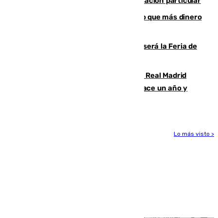
en el incendio de Los Gallardos ser acusación particular
Juanlu Sánchez, el sexto canterano que más dinero
deja en las arcas del Sevilla
Talleres, escape room y música: así será la Feria de
la Juventud Cofrade de Málaga
El fichaje más caro de la historia del Real Madrid
costaba 105 millones de euros menos hace un año y
jugaba en Leganés
Lo más visto >
Más noticias
Ver más >