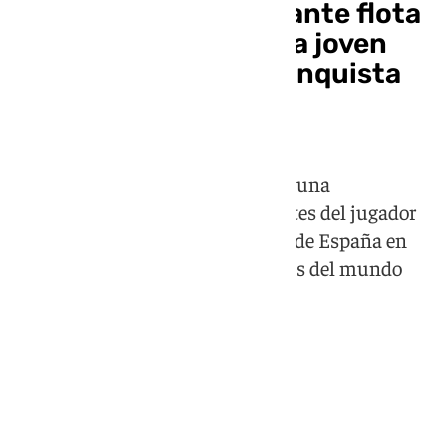
Un Lamine Yamal gigante flota
sobre el río Hudson: la joven
estrella de España conquista
EEUU
Su marca patrocinadora desplegó una
embarcación con dos lonas gigantes del jugador
del Barça vestido con la camiseta de España en
uno de los escenarios más icónicos del mundo