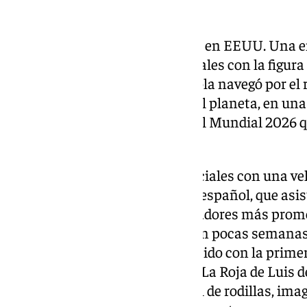
Lamine Yamal desata pasiones en EEUU. Una e
catamarán con dos lonas colosales con la figura
Barcelona y la selección española navegó por el 
más conocidos y transitados del planeta, en una
enmarcada en la celebración del Mundial 2026 q
Unidos.
La imagen recorrió las redes sociales con una ve
especialmente entre el público español, que asis
internacional de uno de los jugadores más prome
del fútbol. Lamine Yamal, que en pocas semanas c
en pleno Mundial), aparece vestido con la primer
española —la misma que viste La Roja de Luis d
característica de celebrar un gol de rodillas, im