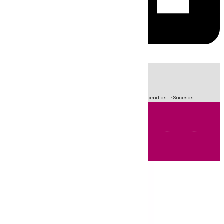
HOY
|
Fútbol
Primera División
Crisis Migratoria en Ceuta
Incendios
Sucesos
Andalucía