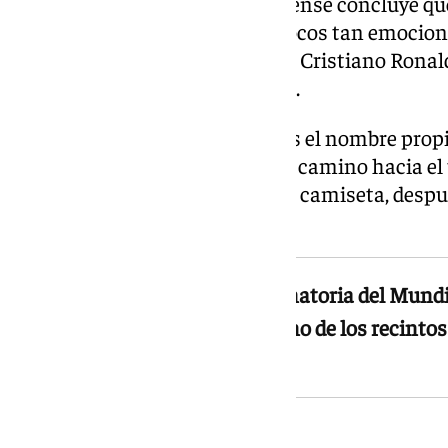
eclipsado. El medio estadounidense concluye que
presentes en el Mundial, hay pocos tan emocion
potencial para batir el récord de Cristiano Rona
el Balón de Oro resulta evidente.
Dentro de la selección, Yamal es el nombre prop
activo de Luis de la Fuente en el camino hacia el
sumar su segunda estrella en la camiseta, despu
Sudáfrica 2010.
España debuta en la fase eliminatoria del Mundial
SoFi Stadium de Los Ángeles, uno de los recinto
torneo, a las 21.00 horas
Austria, el primer escollo