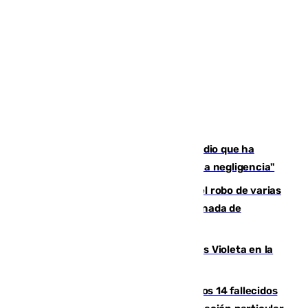
El acalde de Niebla cree que el incendio que ha
afectado a dos aldeas se originó "por una negligencia"
Golpe cofrade en Jaén: investigan el robo de varias
joyas de la Virgen de la Fuensanta Coronada de
Alcaudete
Con Málaga exige duplicar los Puntos Violeta en la
Feria de Málaga
La Justicia ofrece a las familias de los 14 fallecidos