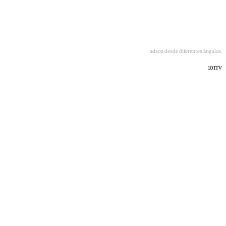
Imagen de la figura gigante de Lamine Yamal en el río Hudson desde diferentes ángulos.
101TV
Óscar Gil
domingo, 28 junio 2026, 21:50
Compartir: