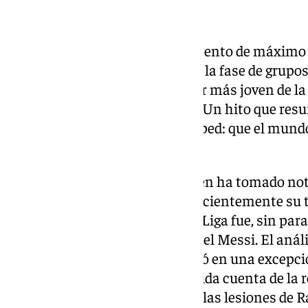
Récord histórico en el debut
La acción coincide con un momento de máximo e
Con su gol ante Arabia Saudí en la fase de grup
convirtió en el segundo goleador más joven de la
únicamente superado por Pelé. Un hito que resume
desnudo ya percibe sobre el césped: que el mund
extraordinario y generacional.
La prensa internacional también ha tomado nota
deportivo The Athletic valoró recientemente su
destacó que su influencia en LaLiga fue, sin par
un jugador del Barça desde Lionel Messi. El anál
de regates y disparos le convirtió en una excepc
de las cinco ligas europeas, habida cuenta de la
recayó sobre sus hombros ante las lesiones de R