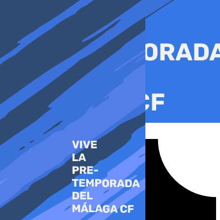
Ir
al
contenido
Tiktok