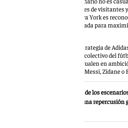
elección del Hudson como escenario no es casua
Nueva Jersey recibe a diario miles de visitantes 
imagen junto al skyline de Nueva York es reconoc
planeta. Una localization diseñada para maximiz
acción.
La campaña responde a una estrategia de Adidas 
joven extremo en el imaginario colectivo del fút
acciones de gran formato que igualen en ambici
acompañado a jugadores como Messi, Zidane o
La elección del río Hudson, uno de los escenario
del mundo, garantiza a Adidas una repercusión 
público español o futbolero