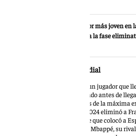
Lewandowski.
Yamal ya era el segundo goleador más joven en l
antes de que el torneo alcanzara la fase eliminato
de él en ese registro
El faro de España en el Mundial
Para The Athletic, Yamal no es un jugador que ll
mundialista: ya había demostrado antes de lleg
capacitado para decidir partidos de la máxima ex
semifinales de la Eurocopa de 2024 eliminó a Fra
repitió la hazaña con un doblete que colocó a Es
por 5-4. En ambos casos, Kylian Mbappé, su rival