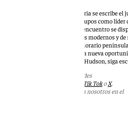
El siguiente capítulo de la historia se escribe el j
española, que cerró la fase de grupos como líder 
en los dieciseisavos de final. El encuentro se di
Ángeles, uno de los estadios más modernos y de 
con inicio a las 21.00 horas en horario peninsul
mediodía en Los Ángeles—. Una nueva oportuni
con su imagen ya grabada en el Hudson, siga esc
Más noticias de
101TV
en las redes
sociales:
Instagram
,
Facebook
,
Tik Tok
o
X
.
Puedes ponerte en contacto con nosotros en el
correo
informativos@101tv.es
Tags:
Fútbol
Mundial de fútbol 2026