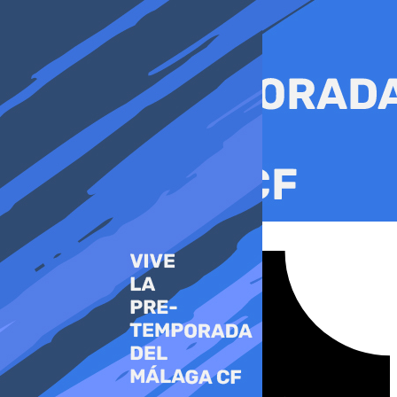
Ir
al
contenido
Tiktok