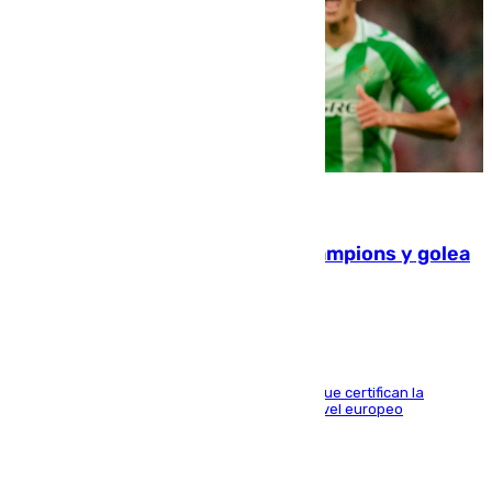
06.08.2026
El Betis supera el examen de Champions y golea
al Arsenal en Dublín (1-3)
Riquelme, Deossa y Fornals firman los tantos que certifican la
superioridad bética ante un rival de máximo nivel europeo