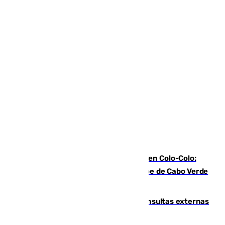
Vozinha, recibido como una estrella en Colo-Colo:
casi 30.000 aficionados arropan al héroe de Cabo Verde
en su presentación
Vithas Málaga crece en cirugías, consultas externas
y altas en el primer semestre de 2026