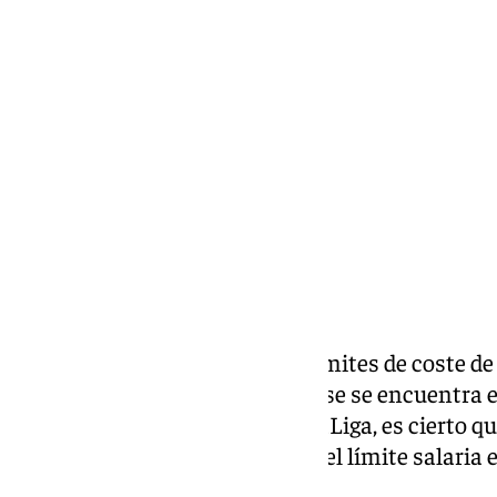
Lynx Devs
miércoles, 19 febrero 2025, 10:12
Compartir:
La Liga ha dado a conocer los límites de coste de
invernal y el conjunto hispalense se encuentra 
Con las medidas que impone LaLiga, es cierto qu
muy ajustados, pero la bajada del límite salaria e