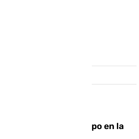
Andalucía
Un nuevo contratiempo en la
gestión del Sevilla