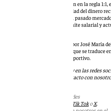
Los de Nervión no se encuentran en la regla 1:1, 
en reforzar la plantilla la totalidad del dinero re
es complicada y preocupante, el pasado mercado d
152.286 millones de euros de límite salarial y a
situación.
La entidad deportiva presidida por José María d
años con exceso de pérdidas, lo que se traduce e
nivel financiero como a nivel deportivo.
Descubre más noticias de 101Tv en las redes soc
Tok
o
X
. Puedes ponerte en contacto con nosotro
informativos@101tv.es
Más noticias de
101TV
en las redes
sociales:
Instagram
,
Facebook
,
Tik Tok
o
X
.
Puedes ponerte en contacto con nosotros en el