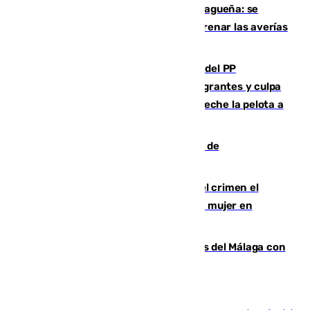
Mejoras del agua en la Axarquía malagueña: se
sustituye una tubería de 50 años para frenar las averías
de agua en El Borge y Almáchar
Bendodo asegura que los gobiernos del PP
"cumplirán la ley" sobre los menores migrantes y culpa
al Gobierno por "inestabilidad": "Que no eche la pelota a
las comunidades"
Una ONG malagueña ganará un año de
comunicación gratuita con Apecom
Confiesa en un diario ser el autor del crimen el
hombre en prisión por asesinato de una mujer en
Benahavís
Juanpe vuelve a los entrenamientos del Málaga con
el grupo de manera progresiva