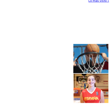
Lo más visto >
Más noticias
Ver más >