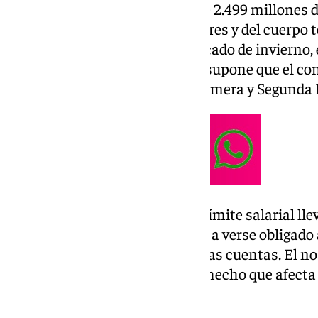
El club nervionense disponía de 2.499 millones de
es decir, el salario de sus jugadores y del cuerpo
cifra. Una vez finalizado el mercado de invierno, 
684.000 euros, una bajada que supone que el conj
con menos límite salarial de Primera y Segunda 
Esta situación de la bajada del límite salarial l
temporadas y ha llevado al club a verse obligado
valiosos para poder así sanear las cuentas. El 
desde diciembre de 2023, es un hecho que afecta
llegado a esta situación.