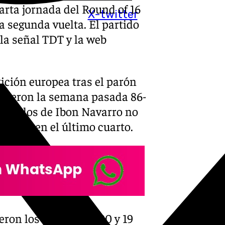
arta jornada del Round of 16
X-twitter
a segunda vuelta. El partido
 la señal TDT y la web
ición europea tras el parón
rdieron la semana pasada 86-
l que los de Ibon Navarro no
pretar en el último cuarto.
ron los mejores co 20 y 19