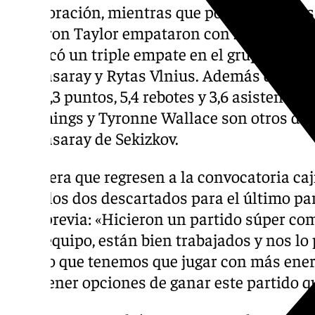
de valoración, mientras que por parte de los
Kameron Taylor empataron con 20 de valor
significó un triple empate en el grupo J con 
Galatasaray y Rytas Vlnius. Además de You
con 14,3 puntos, 5,4 rebotes y 3,6 asistencias
Cummings y Tyronne Wallace son otros dos 
Galatasaray de Sekizkov.
Se espera que regresen a la convocatoria ca
Sima, los dos descartados para el último part
en la previa: «Hicieron un partido súper co
buen equipo, están bien trabajados y nos lo p
yo creo que tenemos que jugar con más ener
para tener opciones de ganar este partido qu