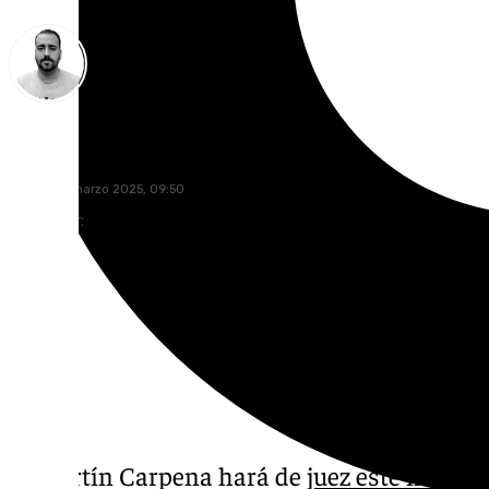
Pedro Jiménez
martes, 11 marzo 2025, 09:50
Compartir:
El Martín Carpena hará de
juez este martes 