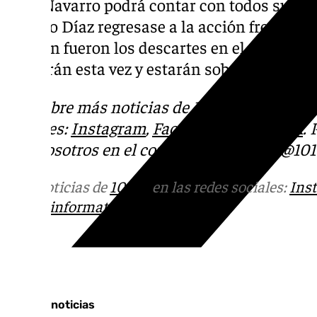
Ibon Navarro podrá contar con todos sus ef
Alberto Díaz regresase a la acción frente al
capitán fueron los descartes en el partido de
repetirán esta vez y estarán sobre el parquet
Descubre más noticias de
101TV
en las rede
sociales:
Instagram
,
Facebook
,
Tik Tok
o
X
.
con nosotros en el correo
informativos@101t
Más noticias de
101TV
en las redes sociales:
Ins
correo
informativos@101tv.es
Tags:
Últimas noticias