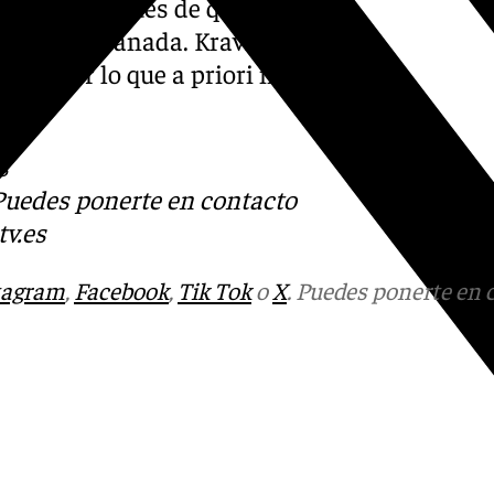
ectivos después de que
 Covirán Granada. Kravish y el
 ida, por lo que a priori no
.
s
 Puedes ponerte en contacto
v.es
tagram
,
Facebook
,
Tik Tok
o
X
. Puedes ponerte en 