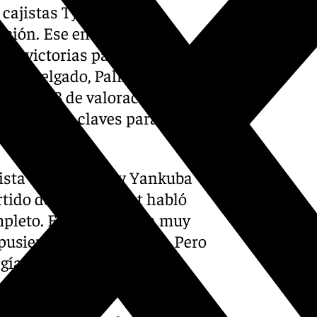
 cajistas Tyson Pérez y
ación. Ese encuentro
dos victorias para Unicaja,
ng y Delgado, Palmer destaca
 para 14,3 de valoración. Will
jugadores claves para el
jista Tyson Pérez y Yankuba
ido de liga. El pívot habló
mpleto. Ellos tienen un muy
usieron muy difícil allí. Pero
gía el partido de mañana
e es clave».