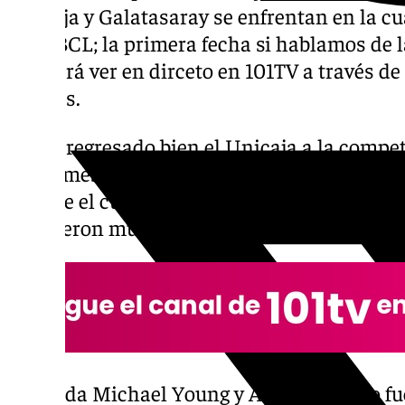
Unicaja y Galatasaray se enfrentan en la cu
de la BCL; la primera fecha si hablamos de l
se podrá ver en dirceto en 101TV a través de
101tv.es.
No ha regresado bien el Unicaja a la compet
de un mes de la misma. Los malagueños pe
84 ante el cuadro turco. Fue un partido en e
estuvieron muy metidos y no les bastó con a
En la ida Michael Young y Ángel Delgado fue