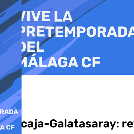
Ir
al
contenido
Unicaja-Galatasaray: re