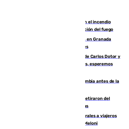
Activado el nivel 2 de emergencia en el incendio
forestal de Niebla por la compleja evolución del fuego
Controlado un incendio de rastrojos en Granada
junto a la autovía y al Callejón de Nogales
Juanfran Funes, sobre las lesiones de Carlos Dotor y
Fernando Calero: “Estamos preocupados, esperemos
que no sea nada”
Felipe VI refuerza los lazos con Colombia antes de la
llegada del nuevo presidente
Fernando Calero y Carlos Dotor se retiraron del
encuentro contra el Ceuta con molestias
España restablece controles temporales a viajeros
procedentes de Italia como repuesta a Meloni