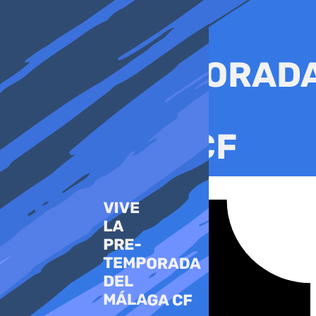
Ir
al
contenido
Tiktok