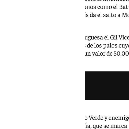
empieza en dos equipos autóctonos como el Batu
el equipo de su ciudad. De su país da el salto a 
un traspaso de 350.000 euros.
Posteriormente va a la liga portuguesa el Gil Vic
AEL Limassol. Un trotamundos de los palos cuyo
la 2022-2023 al GD Chaves por un valor de 50.0
cuesta un coche en el mercado.
Vozinha, héroe nacional de Cabo Verde y enemigo 
Mundiales de Fútbol para España, que se marca u