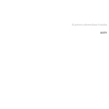
El portero caboverdiano Vozinha
101TV
Óscar Gil
lunes, 15 junio 2026, 20:42
Compartir: