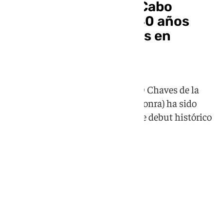
Vozinha, el héroe de Cabo
Verde: el portero de 40 años
que vale 50.000 euros en
Transfermarkt
El guardameta que juega en el GD Chaves de la
Segunda portuguesa (la Liga de Honra) ha sido
elegido el mejor del partido en este debut histórico
para la selección africana