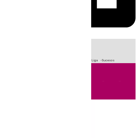
HOY
|
Fútbol
Primera División
Crisis Migratoria en Ceuta
LaLiga
Sucesos
Andalucía