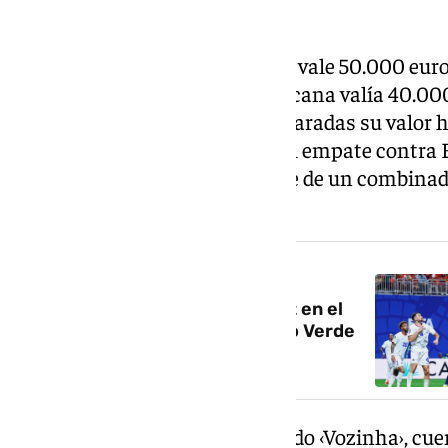
Vozinha, el héroe de Cabo Verde vale 50.000 eur
guardameta de la selección africana valía 40.00
solo un rato. Y después de sus paradas su valor 
Además, ha obtenido el MVP del empate contra 
la primera y en la segunda parte de un combinad
inoperante.
NOTICIA RELACIONADA
España decepciona en su debut en el
Mundial ante una ‘heroica’ Cabo Verde
(0-0)
Josimar José Évora Dias, apodado ‹Vozinha›, cue