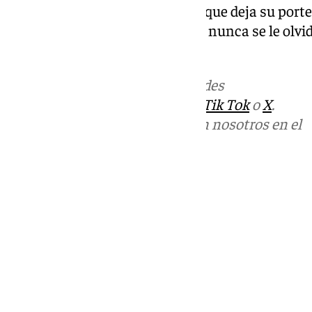
más viejo (ya en la cuarentena) que deja su port
que a él y a sus compatriotas ya nunca se le olvid
Atlanta cuando frenó a España.
Más noticias de
101TV
en las redes
sociales:
Instagram
,
Facebook
,
Tik Tok
o
X
.
Puedes ponerte en contacto con nosotros en el
correo
informativos@101tv.es
Tags:
Mundial de fútbol 2026
Últimas noticias