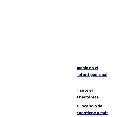
Las marca internacionales ganan espacio en el
Centro de Málaga: La Tagliatella abre en el antiguo local
de Vox Sports Bar
Moreno pide extremar la precaución ante el
incendio de Niebla, que supera las 4.000 hectáreas
340 personas más desalojadas por el incendio de
Niebla, que mantiene a 410 evacuadas y contiene a más