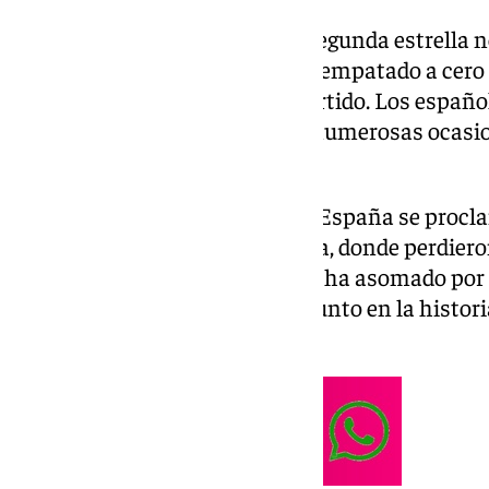
El camino de España hacia la segunda estrella 
forma. Los de De la Fuente han empatado a cero 
tirado una vez a puerta en el partido. Los espa
absolutos y rondaron el gol en numerosas ocasio
cerca ha estado de abrir la lata.
Curiosamente la única vez que España se pro
tropiezo. Fue en 2010 ante Suiza, donde perdiero
aunque sin goles. Cabo Verde ni ha asomado por 
le sirvió para sacar su primer punto en la histor
primera participación.