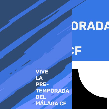
Ir
al
contenido
Tiktok