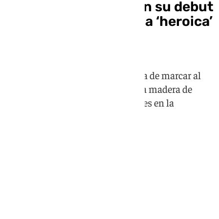
España decepciona en su debut
en el Mundial ante una ‘heroica’
Cabo Verde (0-0)
La selección española estuvo cerca de marcar al
borde del descanso con un tiro a la madera de
Ferran Torres, una de las novedades en la
alineación titular