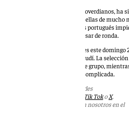
Vózinha, guardameta de los caboverdianos, ha sid
hasta siete paradas, algunas de ellas de mucho mé
portero que pertenece al Chaves portugués impid
esperanzas a su selección de pasar de ronda.
El siguiente partido de España es este domingo 21
donde se enfrentará a Arabia Saudí. La selección 
tener opciones de ser primera de grupo, mientras 
siguiente ronda no estaría tan complicada.
Más noticias de
101TV
en las redes
sociales:
Instagram
,
Facebook
,
Tik Tok
o
X
.
Puedes ponerte en contacto con nosotros en el
correo
informativos@101tv.es