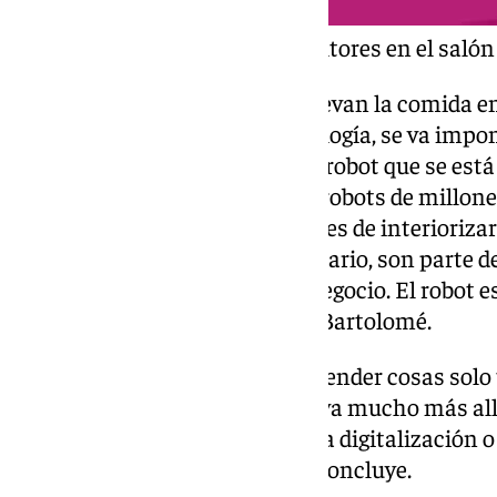
Stand de Bartolomé Consultores en el saló
Sobre los famosos robots que llevan la comida en
dice que «como cualquier tecnología, se va impo
también tiene detractores». «El robot que se est
de ser una evolución de los mil robots de millone
mundo. Tenemos que ser capaces de interiorizar 
camarero, al cliente y al empresario, son parte de
empresa, de cualquier tipo de negocio. El robot e
quita trabajo», asegura Ubaldo Bartolomé.
«Una empresa que se dedica a vender cosas solo
empresa que hace I+D o I+D+i va mucho más allá
para mejorar los negocios con la digitalización o
mejora para los empresarios», concluye.