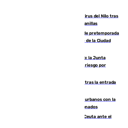
Málaga refuerza la vigilancia por el virus del Nilo tras
detectar un mosquito positivo en Campanillas
Málaga-Ceuta: cuarto compromiso de pretemporada
de los blanquiazules en busca del Trofeo de la Ciudad
Autónoma
Málaga, en alerta por el virus del Nilo: la Junta
decreta Campanillas como zona de alto riesgo por
varios casos recientes
El Gobierno registra 1.342 menores tras la entrada
masiva del pasado 30 de julio
Cádiz despide seis «puntos negros» urbanos con la
orden de retirada para quioscos abandonados
La Armada suma cuatro buques en Ceuta ante el
aviso de un nuevo cruce el 15 de agosto