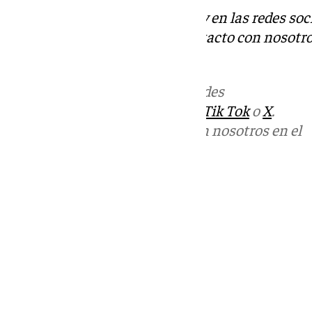
Descubre más noticias de 101Tv en las redes soc
Tok
o
X
. Puedes ponerte en contacto con nosotro
informativos@101tv.es
Más noticias de
101TV
en las redes
sociales:
Instagram
,
Facebook
,
Tik Tok
o
X
.
Puedes ponerte en contacto con nosotros en el
correo
informativos@101tv.es
Tags:
Últimas noticias