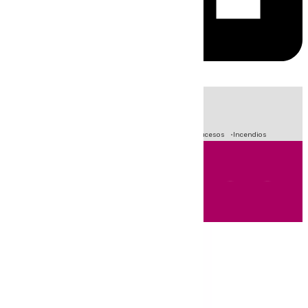
HOY
|
Fútbol
Primera División
Crisis Migratoria en Ceuta
Sucesos
Incendios
Andalucía