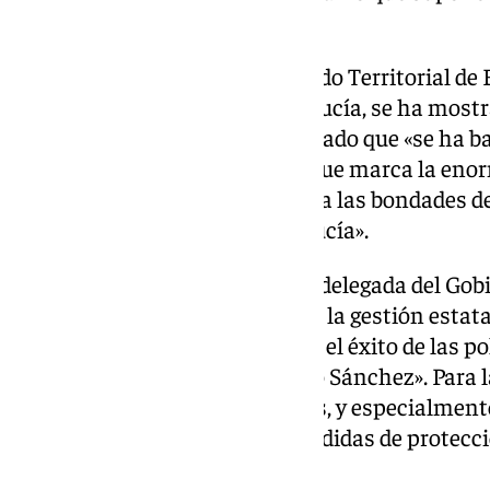
de la provincia.
Daniel Sánchez Román
, Delegado Territorial d
Autónomo de la Junta de Andalucía, se ha most
con el rumbo actual y ha destacado que «se ha bat
autónomos en la provincia, lo que marca la enor
productivos de Cádiz y consolida las bondades de
provincial como en toda Andalucía».
Por su parte,
Blanca Flores
, Subdelegada del Gob
puesto el foco en el «impacto de la gestión estat
«ratifican la indudable mejora y el éxito de las 
por el Ejecutivo que dirige Pedro Sánchez». Para 
disminuye en todos los sectores, y especialment
jóvenes, «demuestra que las medidas de protecc
con eficacia sobre el terreno».