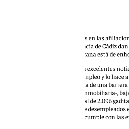
Los datos económicos reflejados en las afiliacion
listas de desempleo en la provincia de Cádiz dan u
mes de mayo. La provincia gaditana está de enh
El mercado de trabajo encadena excelentes notici
tendencia clara: Cádiz genera empleo y lo hace a
par en par las puertas a la bajada de una barrera
desde 2007 – antes de la crisis inmobiliaria-, ba
Durante el mes de mayo, un total de 2.096 gadit
del paro, dejando la cifra total de desempleados 
inminente campaña de verano cumple con las exp
bajar dicha barrera psicológica.