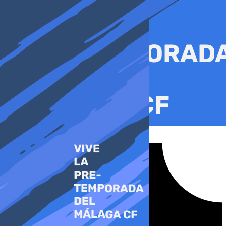
Ir
al
contenido
Tiktok