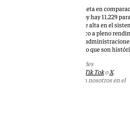
Si se analiza la fotografía completa en comparac
conclusión es incontestable: hoy hay 11.229 par
casi 10.000 trabajadores más de alta en el sist
estivales con el motor económico a pleno rendim
entre los representantes de las administracione
consolidar unos datos de empleo que son históri
Más noticias de
101TV
en las redes
sociales:
Instagram
,
Facebook
,
Tik Tok
o
X
.
Puedes ponerte en contacto con nosotros en el
correo
informativos@101tv.es
Tags:
Cádiz
Trabajo
Últimas noticias