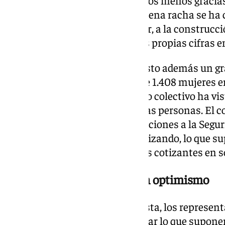
descenso con 1.489 desempleados menos gracias 
la hostelería. Sin embargo, la buena racha se ha
de personas sin empleo anterior, a la construcción
industria, que han aportado sus propias cifras en
Esta buena dinámica ha supuesto además un gra
femenino, con una reducción de 1.408 mujeres en
menores de 25 años. Este último colectivo ha vis
desempleados en casi doscientas personas. El 
estabilidad laboral son las afiliaciones a la Segu
ya con 442.504 trabajadores cotizando, lo que s
tras sumar más de 5.600 nuevos cotizantes en so
Junta y Gobierno comparten optimismo
Ante este escenario tan optimista, los represent
instituciones han querido valorar lo que suponen