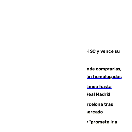
El Málaga es muy superior al Al-Arabi SC y vence su
primer encuentro de pretemporada
Gafas para el eclipse solar 2026: dónde comprarlas,
dónde conseguirlas y cómo saber si están homologadas
Vinícius Júnior seguirá vestido de blanco hasta
2032 tras cerrar su renovación con el Real Madrid
Rodrigo negocia su fichaje por el Barcelona tras
romper con el Madrid y revoluciona el mercado
El Rey traslada a Vivas su respaldo y "promete ir a
Ceuta" después de la crisis migratoria