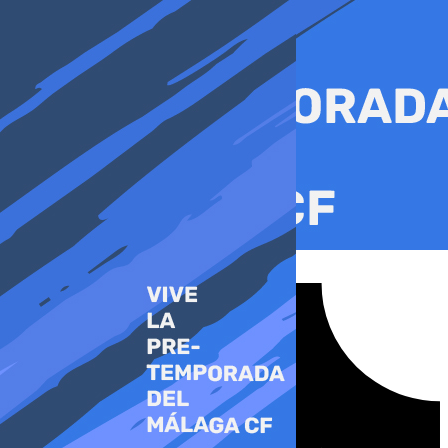
Ir
al
contenido
Tiktok