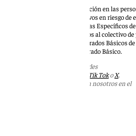
Además, se pone el foco de atención en las pers
especiales (NEE) y otros colectivos en riesgo de e
transformación de los Programas Específicos de
en Grados Básicos de FP dirigidos al colectivo d
educativas. Son un total de 61 Grados Básicos de
titulación: el la de ESO y la de Grado Básico.
Más noticias de
101TV
en las redes
sociales:
Instagram
,
Facebook
,
Tik Tok
o
X
.
Puedes ponerte en contacto con nosotros en el
correo
informativos@101tv.es
Tags:
Últimas noticias