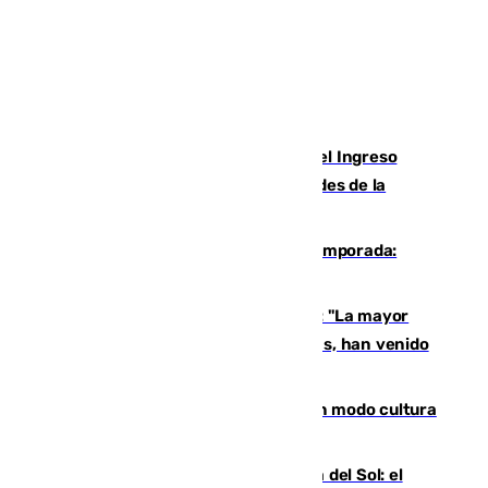
Cádiz aumenta un 15% en el cobro del Ingreso
Mínimo Vital junto a otras particularidades de la
provincia
La 'delicatessen' de Isco en la pretemporada:
pisadita y cañito ante el Bournemouth
Un testimonio del colapso en Ceuta: "La mayor
parte de los que han venido son víctimas, han venido
engañados"
Torrenueva Costa pone el verano en modo cultura
con actividades para todos los públicos
Este es el palmarés del Trofeo Costa del Sol: el