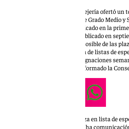
El pasado mes de junio, la Consejería ofertó un t
completa presencial de ciclos de Grado Medio y S
90%, unas 75.000, se han adjudicado en la primer
restantes son las que se han publicado en septie
garantizar la mayor cobertura posible de las pl
públicos. La primera asignación de listas de espe
y se continuarán realizando asignaciones seman
plazas disponibles, según ha informado la Conse
Si al solicitante se le asigna plaza en lista de es
para aceptarla o rechazarla. Dicha comunicación