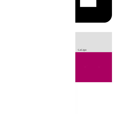
HOY
|
Sucesos
Incendios
Fútbol
Crisis Migratoria en Ceuta
LaLiga
Andalucía