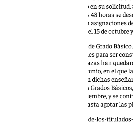
al correo electrónico que facilitó en su solicitud.
rechaza dicha plaza antes de las 48 horas se de
las listas de espera se realizarán asignaciones de
matriculación del centro (entre el 15 de octubre y
En el caso de Ciclos Formativos de Grado Básico
fondos públicos están disponibles para ser consu
los centros educativos. Estas plazas han quedar
admisión iniciado en el mes de junio, en el que l
de oferta completa presencial en dichas enseñ
Grado Medio y Superior, para los Grados Básicos,
de espera se realizará el 10 septiembre, y se co
asignaciones semanalmente, hasta agotar las pl
https://www.101tv.es/la-mitad-de-los-titulados
ano-de-finalizar-sus-estudios/