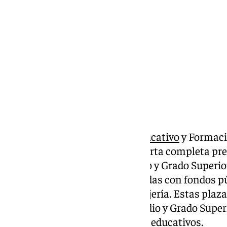
viernes, 6 septiembre 2024, 15:34
Compartir:
La
Consejería de Desarrollo Educativo
y Formaci
oferta de plazas vacantes de oferta completa pre
Básico como los de Grado Medio y Grado Superio
total son 10.966 plazas sostenidas con fondos p
consultar en la web de la Consejería. Estas plaza
viernes, en el caso de Grado Medio y Grado Superi
Virtual, así como en los centros educativos.