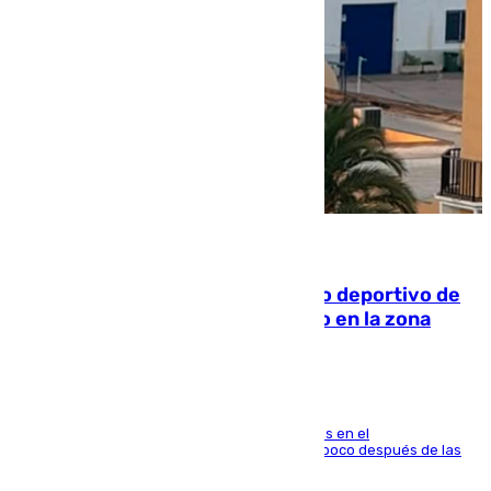
09.08.2026
Un incendio en un local del puerto deportivo de
Fuengirola genera una gran susto en la zona
El fuego se originó alrededor de las 20.45 horas en el
establecimiento El Cateto y quedó extinguido poco después de las
21.10 horas