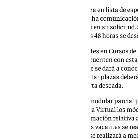
Si al solicitante se le asigna plaza en lista de es
para aceptarla o rechazarla. Dicha comunicación
al correo electrónico que facilitó en su solicitud.
rechaza dicha plaza antes de las 48 horas se des
La información sobre las vacantes en Cursos de
consultarse en los centros que cuenten con estas
mediados del mes de septiembre se dará a conoce
de Secretaría Virtual. Para solicitar plazas deberá
que cuente con plazas en la oferta deseada.
Una vez definida toda la oferta modular parcial 
virtual se publicará en Secretaría Virtual los m
se podrá consultar toda la información relativa 
septiembre. La solicitud de estas vacantes se rea
publicación para oferta virtual se realizará a me