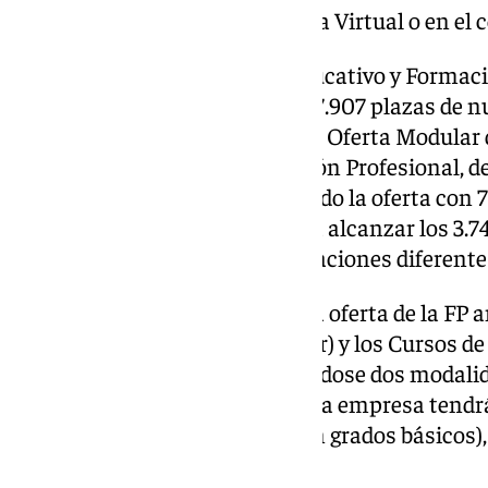
solicitar a través de la Secretaría Virtual o en el
La Consejería de Desarrollo Educativo y Formaci
curso 2024/2025 un total de 167.907 plazas de n
Completa de Ciclos Formativos, Oferta Modular 
de Especialización) de Formación Profesional, de
creación. Además, se ha ampliado la oferta con 7
cursos de especialización hasta alcanzar los 3.7
podrán estudiar hasta 197 titulaciones diferente
Entre las novedades de la nueva oferta de la FP 
grados (Básico, Medio y Superior) y los Cursos d
impartirse en Dual, estableciéndose dos modalida
En la primera, la formación en la empresa tendr
35% de la duración total (20% en grados básicos)
será entre el 35% y 50%.