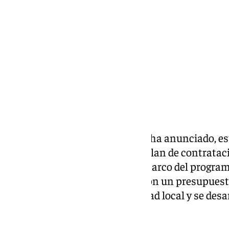
viernes, 22 noviembre 2024, 13:40
Compartir:
El Ayuntamiento de
Archidona
ha anunciado, est
lanzamiento de un ambicioso plan de contrataci
personas del municipio, en el marco del program
de Andalucía. Este programa, con un presupuest
objetivo mejorar la empleabilidad local y se des
y noviembre de 2025.