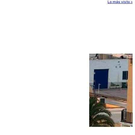
Lo más visto >
Más noticias
Ver más >