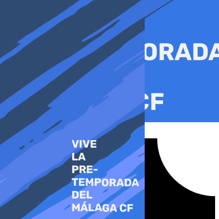
Ir
al
contenido
Tiktok