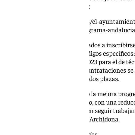
formación de grado medio de FP.
https://www.101tvantequera.es/el-ayuntamient
creacion-de-empleo-con-el-programa-andalucia
La concejal animó a los interesados a inscribirse
Empleo (SAE), utilizando los códigos específicos
auxiliar administrativo y 38121023 para el de t
Lara también destacó que las contrataciones se
del año, comenzando con estas dos plazas.
Finalmente, la concejal subrayó la mejora progre
Archidona durante el último año, con una reducc
el compromiso del consistorio en seguir trabaja
empleabilidad de los vecinos de Archidona.
Más noticias de
101TV
en las redes