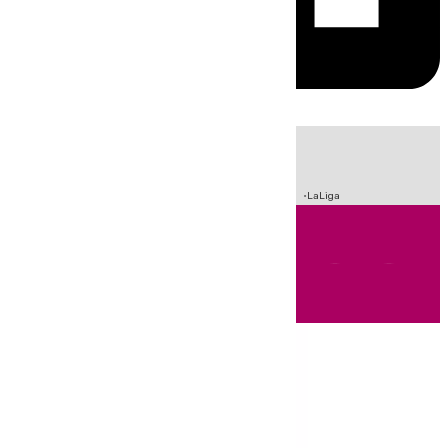
HOY
|
Sucesos
Incendios
Fútbol
Crisis Migratoria en Ceuta
LaLiga
Andalucía