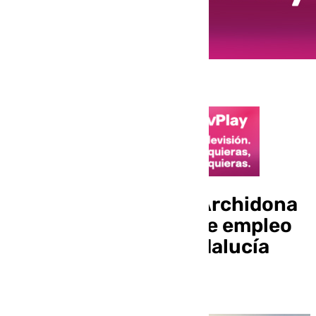
El Ayuntamiento de Archidona
impulsa la creación de empleo
con el programa “Andalucía
Activa»