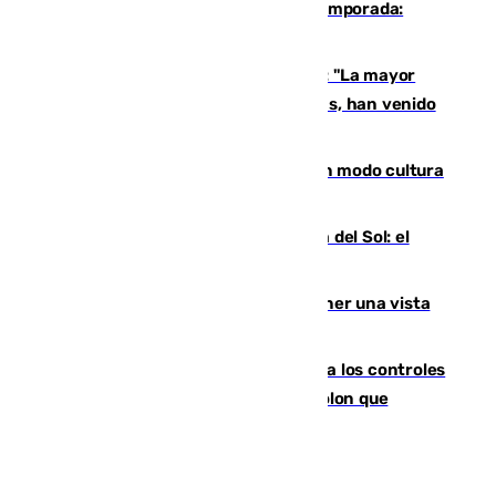
La 'delicatessen' de Isco en la pretemporada:
pisadita y cañito ante el Bournemouth
Un testimonio del colapso en Ceuta: "La mayor
parte de los que han venido son víctimas, han venido
engañados"
Torrenueva Costa pone el verano en modo cultura
con actividades para todos los públicos
Este es el palmarés del Trofeo Costa del Sol: el
Málaga lidera la tabla con 12 triunfos
Estos son los mejores sitios para tener una vista
privilegiada del eclipse en Andalucía
La Junta da explicaciones y refuerza los controles
tras los falsos positivos de cáncer de colon que
afectaron a 400 malagueños