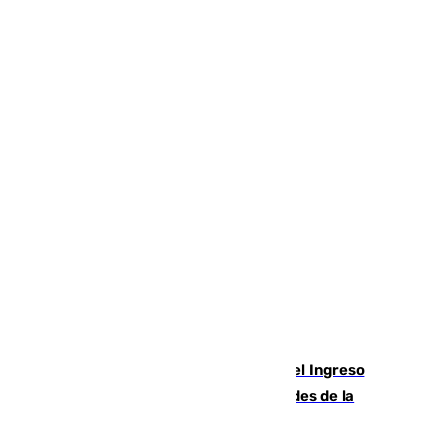
Cádiz aumenta un 15% en el cobro del Ingreso
Mínimo Vital junto a otras particularidades de la
provincia