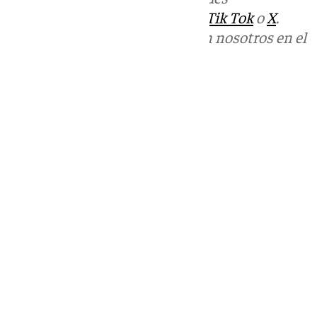
sociales:
Instagram
,
Facebook
,
Tik Tok
o
X
.
Puedes ponerte en contacto con nosotros en el
correo
informativos@101tv.es
Tags:
Últimas noticias