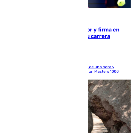
09.08.2026
Daniel Mérida derriba a Griekspoor y firma en
Montreal el mejor resultado de su carrera
El madrileño arrolla al neerlandés en poco más de una hora y
alcanza por primera vez los cuartos de final de un Masters 1000