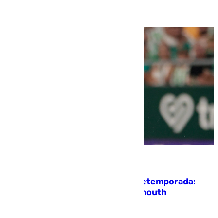
10.08.2026
La ‘delicatessen’ de Isco en la pretemporada:
pisadita y cañito ante el Bournemouth