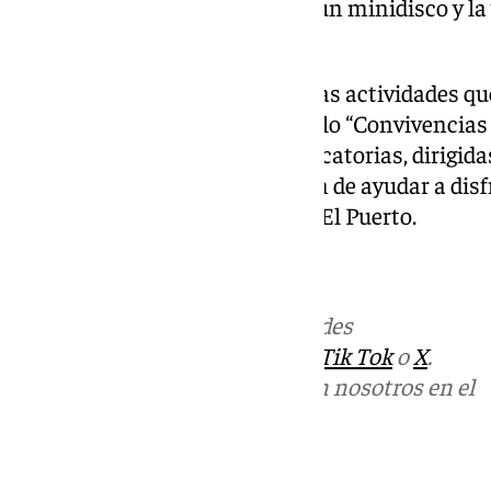
América de 4 metros de altura, un minidisco y la
mascotas.
Esta actividad forma parte de las actividades qu
marcha este verano, bajo el título “Convivencia
con hasta una docena de convocatorias, dirigida
como a adultos con la intención de ayudar a disfr
actividad de distintas zonas de El Puerto.
Más noticias de
101TV
en las redes
sociales:
Instagram
,
Facebook
,
Tik Tok
o
X
.
Puedes ponerte en contacto con nosotros en el
correo
informativos@101tv.es
Tags: