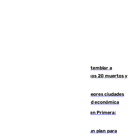
Un terremoto de magnitud 7,4 hace temblar a
Colombia: edificios derrumbados, al menos 20 muertos y
varios desaparecidos
Marbella, Jerez y Sevilla: entre las peores ciudades
españolas para emprender una actividad económica
Alerta en el Málaga para el estreno en Primera:
Calero y Dotor, lesionados
Ceuta pide al Gobierno de Sánchez un plan para