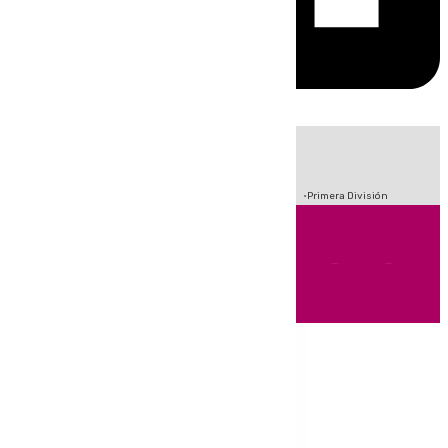
HOY
|
Crisis Migratoria en Ceuta
Sucesos
Fútbol
Incendios
Primera División
Andalucía