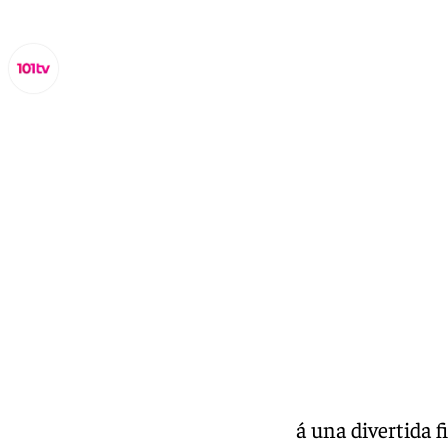
Miguel Alfonso
martes, 15 octubre 2024, 17:17
Compartir:
Este domingo día 20 se celebrará una divertida fie