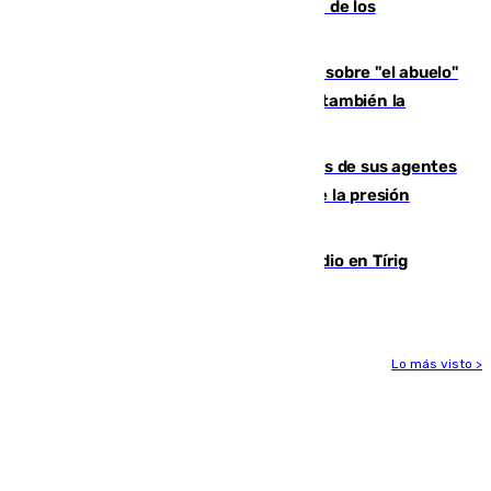
"recuperar la normalidad" y la expulsión de los
migrantes restantes
El reportaje en The New York Times sobre "el abuelo"
Paco de la Torre: "Transformó Málaga; ¿también la
arruinó?"
La Guardia Civil cancela los permisos de sus agentes
de Ceuta y Melilla ante el incremento de la presión
migratoria
Los vecinos evacuados por el incendio en Tírig
(Castellón) pueden volver a sus casas
Lo más visto >
Más noticias
Ver más >