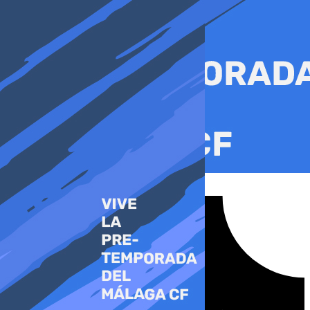
Ir
al
contenido
Tiktok