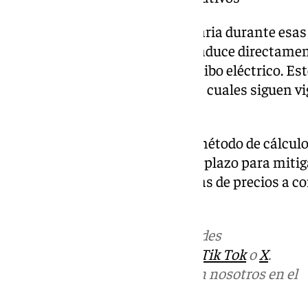
A pesar de la bajada extraordinaria durante esas s
para los consumidores no se traduce directament
costes fijos que se aplican al recibo eléctrico. E
cargos y ajustes del sistema, los cuales siguen
precio del mercado mayorista.
Este 2024 se adoptó un nuevo método de cálculo 
cesta de precios a medio y largo plazo para mitig
manteniendo a la vez referencias de precios a co
ahorro y el consumo eficiente.
Más noticias de
101TV
en las redes
sociales:
Instagram
,
Facebook
,
Tik Tok
o
X
.
Puedes ponerte en contacto con nosotros en el
correo
informativos@101tv.es