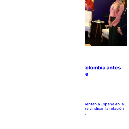
07.08.2026
Felipe VI refuerza los lazos con Colombia antes
de la llegada del nuevo presidente
El Rey y el ministro José Manuel Albares representan a España en la
ceremonia de transmisión del mando en Cali y reivindican la relación
de "amistad y fraternidad" entre ambos países