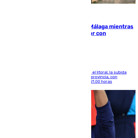
08.08.2026
El taró tiñe de niebla la costa de Málaga mientras
el calor se concentra en el interior con
Antequera en aviso amarillo
Mientras se alivia la sensación de bochorno en el litoral, la subida
térmica se notará sobre todo en el norte de la provincia, con
máximas que rozarán los 38 grados hasta las 21.00 horas