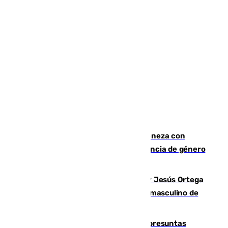
Retiene a su mujer en su casa y ameneza con
quemar la vivienda: nuevo caso de violencia de género
en Málaga
Dos sevillanos de oro: Manuel Cruz y Jesús Ortega
ganan el campeonato del mundo sub19 masculino de
remo
Un juzgado de Ceuta investiga seis presuntas