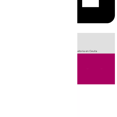
HOY
|
Fútbol
Sucesos
LaLiga
Primera División
Crisis Migratoria en Ceuta
Andalucía