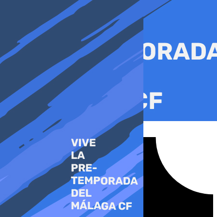
Ir
al
contenido
Tiktok