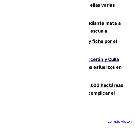
agresiones sexuales a migrantes, entre ellas varias
menores
Desastre en Tailandia: un joven estudiante mata a
tiros a sus abuelo y a profesores en una escuela
Luca Zidane rompe con el Granada y ficha por el
Leganés
Incendios de Castellón: Sierra Engarcerán y Culla
evolucionan positivamente y centran los esfuerzos en
Tírig
El incendio de Niebla ya supera las 4.000 hectáreas
afectadas y "se espera que se vuelva a complicar el
fuego"
Lo más visto >