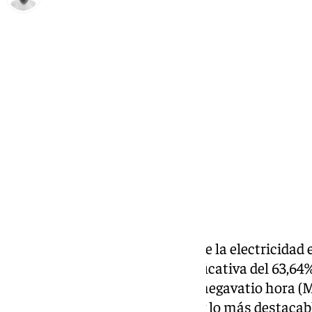
Antonio López
domingo, 6 octubre 2024, 10:56
Compartir:
Este domingo, el precio medio de la electricidad
experimentará una caída significativa del 63,64
situándose en 21,96 euros por megavatio hora (M
registrado desde el 16 de junio, y lo más destacab