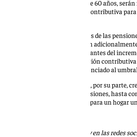
permanente total de menores de 60 años, serán ig
pensión mínima de jubilación contributiva para 
cónyuge a cargo.
El resto de las cuantías mínimas de las pensione
revalorizadas, se incrementarán adicionalmente
al 50% de los porcentajes resultantes del increm
mínima de la pensión de jubilación contributiva
años con cónyuge a cargo referenciado al umbral
Las pensiones no contributivas, por su parte, c
revalorización media de las pensiones, hasta co
umbral de la pobreza calculado para un hogar u
Descubre más noticias de 101Tv en las redes soc