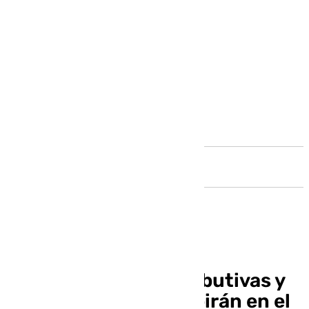
Andalucía
Las pensiones contributivas y
de clases pasivas subirán en el