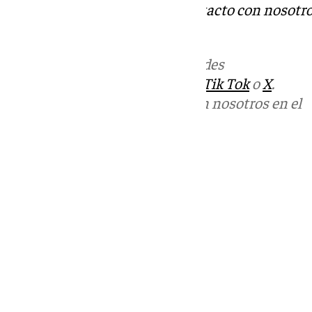
Tok
o
X
. Puedes ponerte en contacto con nosotro
informativos@101tv.es
Más noticias de
101TV
en las redes
sociales:
Instagram
,
Facebook
,
Tik Tok
o
X
.
Puedes ponerte en contacto con nosotros en el
correo
informativos@101tv.es
Tags:
Últimas noticias