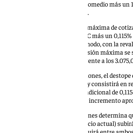
torno a un 4% (el 2,8% del IPC promedio más un 1,
en unos 4.909 euros mensuales.
Al tiempo que aumenta la base máxima de cotiz
incrementará en 2025 con el IPC más un 0,115% 
reforma de pensiones. De este modo, con la reval
ese porcentaje adicional, la pensión máxima se s
mensuales por catorce pagas, frente a los 3.075,
En virtud de la reforma de pensiones, el destope
comenzará a aplicarse en 2025 y consistirá en 
con el IPC más un incremento adicional de 0,11
hasta 2050, lo que supondrá un incremento apro
Asimismo, la reforma de pensiones determina q
de género (33,2 euros en el ejercicio actual) subi
bienio 2024-2025, que se distribuirá entre ambos 