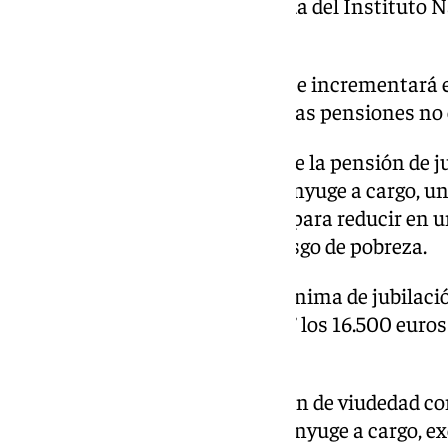
Encuesta de Condiciones de Vida del Instituto N
para un hogar unipersonal.
El Ingreso Mínimo Vital (IMV) se incrementará e
su cuantía referenciada a la de las pensiones no
Asimismo, la cuantía mínima de la pensión de ju
titular mayor de 65 años con cónyuge a cargo, u
del IPC, subirá adicionalmente para reducir en 
alcanzar el 1,5 del umbral de riesgo de pobreza.
El objetivo es que la pensión mínima de jubilac
cargo alcance al menos en 2027 los 16.500 euros 
por catorce pagas).
La cuantía mínima de la pensión de viudedad con
pensiones contributivas con cónyuge a cargo, ex