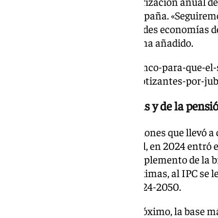
Saiz ha subrayado que la revalorización anual de
compromiso del Gobierno de España. «Seguiremo
sistema, ejemplo entre las grandes economías d
más fuerte, justo y sostenible», ha añadido.
https://www.101tv.es/rocio-blanco-para-que-el
sostenible-se-necesitan-tres-cotizantes-por-jub
Subida de las bases máximas y de la pens
En virtud de la reforma de pensiones que llevó a
era ministro de Seguridad Social, en 2024 entró e
de las bases máximas y del complemento de la b
IPC. En el caso de las bases máximas, al IPC se l
puntos cada año del periodo 2024-2050.
Esto supone que, para el año próximo, la base m