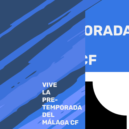
Ir
al
contenido
Tiktok