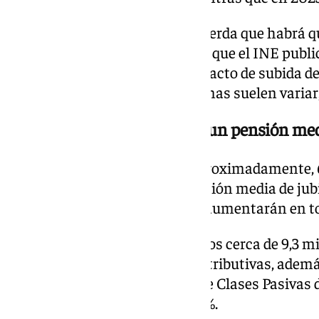
En todo caso, el Ministerio recuerda que habrá q
definitivo del IPC de noviembre, que el INE publi
para confirmar el porcentaje exacto de subida d
los datos definitivos de IPC apenas suelen variar
600 euros adicionales para un pensión med
La revalorización supondrá, aproximadamente, 6
para las personas con una pensión media de jubi
pensiones medias del sistema aumentarán en to
Este incremento beneficiará a los cerca de 9,3 m
10,3 millones de pensiones contributivas, ademá
correspondientes al Régimen de Clases Pasivas 
revalorizarán en torno a un 2,8%.