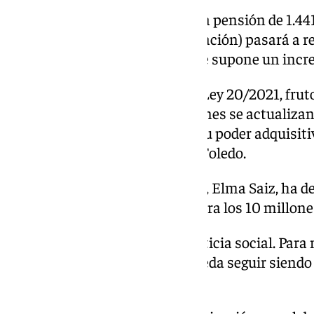
Un pensionista que perciba una pensión de 1.441
pensión media de 2024 de jubilación) pasará a r
1.481,35 euros mensuales, lo que supone un incr
Desde la entrada en vigor de la Ley 20/2021, frut
los agentes sociales, las pensiones se actualiza
de los precios para garantizar su poder adquisitiv
recomendaciones del Pacto de Toledo.
La ministra de Seguridad Social, Elma Saiz, ha 
una garantía de tranquilidad para los 10 millon
«La subida de su pensión es justicia social. Para m
cesta de la compra y su vida pueda seguir siendo
nada», ha resaltado la ministra.