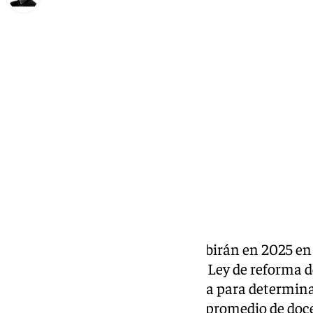
Francisco Marmolejo
jueves, 28 noviembre 2024, 17:23
Compartir:
Las
pensiones
contributivas subirán en 2025 en 
de revalorización recogida en la Ley de reforma d
tiene en cuenta, como referencia para determina
prestaciones, el IPC interanual promedio de doc