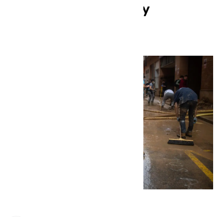
meses por hipotecas y
préstamos a pymes