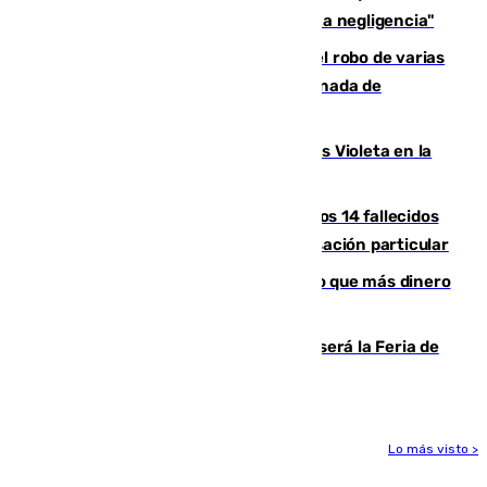
afectado a dos aldeas se originó "por una negligencia"
Golpe cofrade en Jaén: investigan el robo de varias
joyas de la Virgen de la Fuensanta Coronada de
Alcaudete
Con Málaga exige duplicar los Puntos Violeta en la
Feria de Málaga
La Justicia ofrece a las familias de los 14 fallecidos
en el incendio de Los Gallardos ser acusación particular
Juanlu Sánchez, el sexto canterano que más dinero
deja en las arcas del Sevilla
Talleres, escape room y música: así será la Feria de
la Juventud Cofrade de Málaga
Lo más visto >