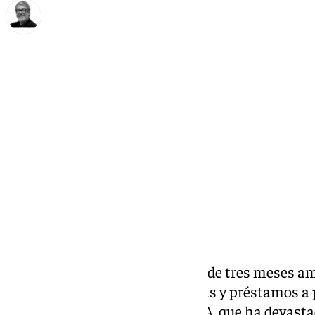
Francisco Marmolejo
lunes, 4 noviembre 2024, 19:51
Compartir:
La banca perfila una moratoria de tres meses amp
intereses en el pago de hipotecas y préstamos 
personas afectadas por la
DANA
, que ha devast