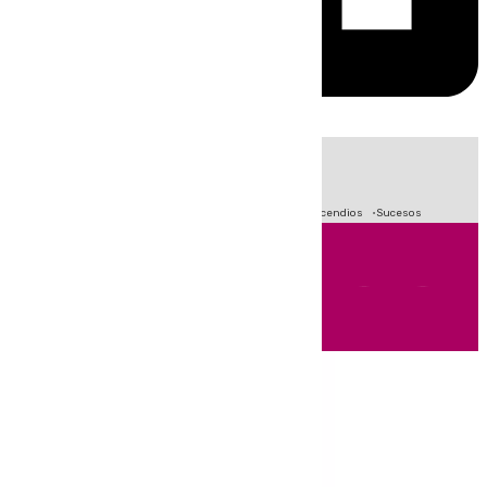
HOY
|
Fútbol
Crisis Migratoria en Ceuta
Primera División
Incendios
Sucesos
Andalucía