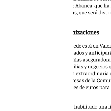
inundaciones, idéntica cifra que Abanca, que ha
millón de euros para las víctimas, que será dist
y Cáritas Española.
Anticipar el cobro de indemnizaciones
Por otro lado, CaixaBank, cuya sede está en Vale
medidas de apoyo para los afectados y anticipará
indemnizaciones de las compañías aseguradoras 
a las compensaciones a las familias y negocios 
ejemplo, ha habilitado una línea extraordinaria
millones de euros para las empresas de la Comu
la DANA y de más de 650 millones de euros para 
Mancha.
Además, SegurCaixa Adeslas ha habilitado una lí