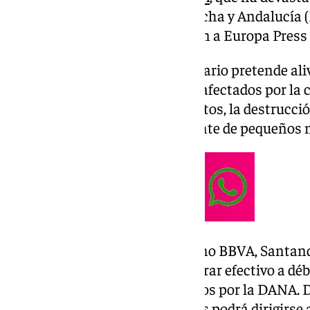
Valenciana, de Castilla-La Mancha y Andalucía (
fundamentalmente, informaron a Europa Press 
Con esta medida, el sector bancario pretende aliv
personas, pymes y autónomos afectados por la c
más de dos centenares de muertos, la destrucción
pérdida de un número importante de pequeños ne
El pasado jueves, entidades como BBVA, Santan
anunciaron que permitirán retirar efectivo a débi
Valencia en apoyo a los afectados por la DANA. D
de cualquiera de estas entidades podrá dirigirse 