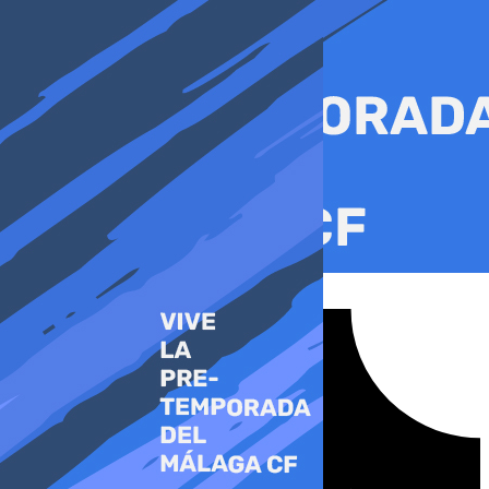
Ir
al
contenido
Tiktok