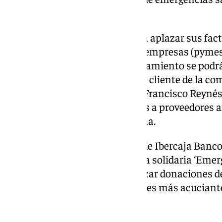
rescates y emergencias.
En el caso de Naturgy, permitirá aplazar sus factu
hogares, pequeñas y medianas empresas (pymes
afectadas. En concreto, el aplazamiento se podrá 
canal del servicio de atención al cliente de la c
Además, la firma presidida por Francisco Reyné
priorización y adelanto de pagos a proveedores
Valenciana y Castilla-La Mancha.
A estas acciones se suman las de Ibercaja Banco
puesto en marcha la plataforma solidaria ‘Eme
iniciativa encaminada a canalizar donaciones d
dirigidas a cubrir «las necesidades más acuciant
por el temporal.