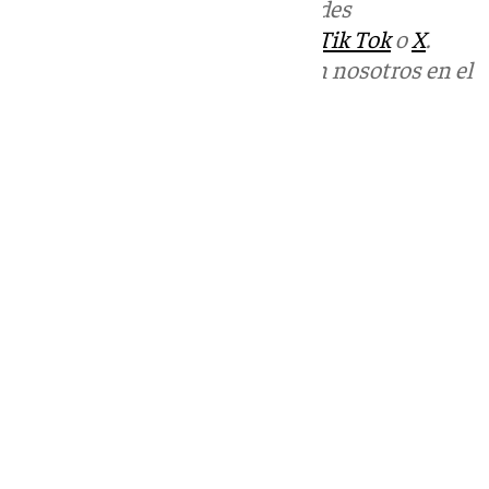
Más noticias de
101TV
en las redes
sociales:
Instagram
,
Facebook
,
Tik Tok
o
X
.
Puedes ponerte en contacto con nosotros en el
correo
informativos@101tv.es
Tags:
Últimas noticias