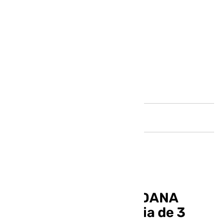
Andalucía
Los afectados por la DANA
tendrán una moratoria de 3