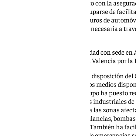
103 500) para agilizar el contacto con la asegurad
asegurados que lo necesiten, ocuparse de facilitar
Para la gestión relativa a los seguros de automóvi
para proporcionar la asistencia necesaria a trav
está operativo las 24 horas.
De su lado, Banco Sabadell, entidad con sede en
millones la línea de crédito para Valencia por l
En cuanto a Repsol, ha puesto a disposición del
Emergencias de España todos los medios disponi
afectadas. En este sentido, el grupo ha puesto re
autoridades desde los complejos industriales de
Puertollano (los más próximos a las zonas afect
equipos materiales, como ambulancias, bombas 
generadores, camiones o grúas. También ha faci
especializados, desde técnicos de emergencias sa