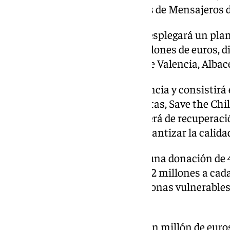
contribución particular a través de Mensajeros d
Desde
Fundación La Caixa
se desplegará un plan
dotación inicial de más de 5 millones de euros, d
por la DANA en los territorios de Valencia, Albac
La primera fase será de emergencia y consistirá
con la Cruz Roja Española, Cáritas, Save the Chi
mientras que la segunda fase será de recuperaci
trabajar «a largo plazo» para garantizar la calida
Mientras, Inditex ha realizado una donación de 
Española y a Cáritas Española, 2 millones a cada
necesidades básicas de las personas vulnerables
afectadas por la DANA.
El Grupo ACS también donará un millón de euros 