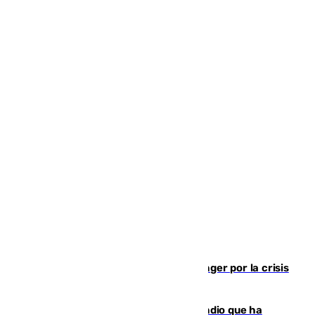
El Barça cancela un amistoso en Tánger por la crisis
en la frontera con Ceuta
El acalde de Niebla cree que el incendio que ha