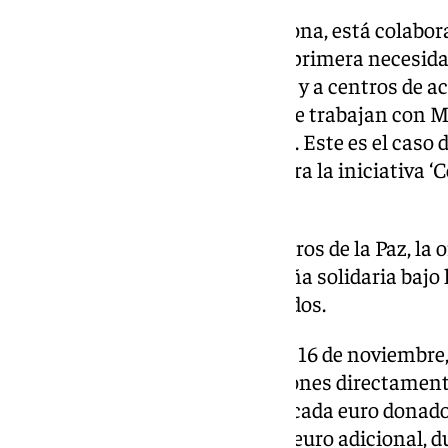
En el caso de la cadena Mercadona, está colabor
de donaciones de productos de primera necesida
ayuntamientos de la ‘zona cero’ y a centros de a
de Valencia. Los proveedores que trabajan con
«volcados» en la ayuda solidaria. Este es el caso
habilitado sus instalaciones para la iniciativa 
preparar 12.000 comidas al día.
Además, McDonald’s y Mensajeros de la Paz, la or
Ángel, han lanzado una campaña solidaria bajo l
con el fin de ayudar a los afectados.
De este modo, hasta el próximo 16 de noviembre,
España podrán realizar donaciones directamente
adheridos a esta iniciativa. Por cada euro donado
ha comprometido a aportar un euro adicional, du