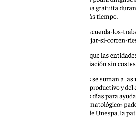
Valencia y retirar dinero de forma gratuita dura
plazo podría prolongarse por más tiempo.
https://www.101tv.es/trabajo-recuerda-los-trab
no-estan-obligados-a-ir-a-trabajar-si-corren-rie
Esta medida se sumaba a otras que las entidad
la región, como líneas de financiación sin cost
Con estas iniciativas los bancos se suman a las
planteadas por parte del sector productivo y del
han multiplicado en los últimos días para ayudar
desastre, «el mayor siniestro climatológico» pad
Mirenchu del Valle, presidenta de Unespa, la pat
Amplia respuesta solidaria