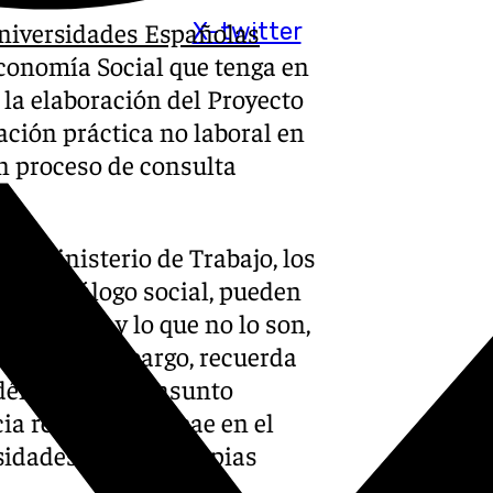
Universidades Españolas
X-twitter
Economía Social que tenga en
la elaboración del Proyecto
ación práctica no laboral en
en proceso de consulta
el Ministerio de Trabajo, los
sa de diálogo social, pueden
académicas y lo que no lo son,
bajo. Sin embargo, recuerda
adémicas es un asunto
a reguladora recae en el
idades y en las propias