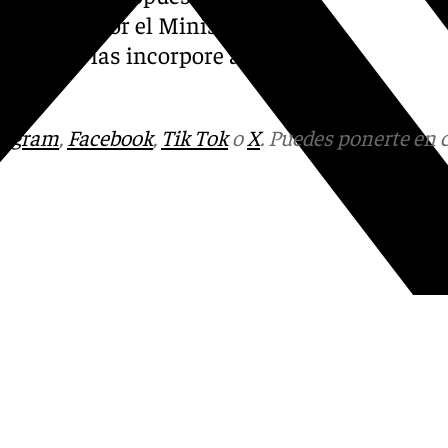
ablecido por el Ministerio
d de que las incorpore al
tagram
,
Facebook
,
Tik Tok
o
X
. Puedes ponerte en 