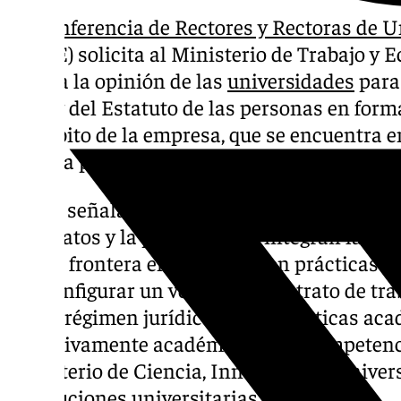
La
Conferencia de Rectores y Rectoras de 
(CRUE) solicita al Ministerio de Trabajo y 
cuenta la opinión de las
universidades
para 
de Ley del Estatuto de las personas en form
el ámbito de la empresa, que se encuentra 
pública previa desde el pasado 2 de octubre.
CRUE señala, como lo hizo hace un año, que 
sindicatos y la patronal, que integran la Me
fijar la frontera entre lo que son prácticas 
por configurar un verdadero contrato de tra
que el régimen jurídico de las prácticas ac
exclusivamente académico, cuya competenci
Ministerio de Ciencia, Innovación y Univers
instituciones universitarias.