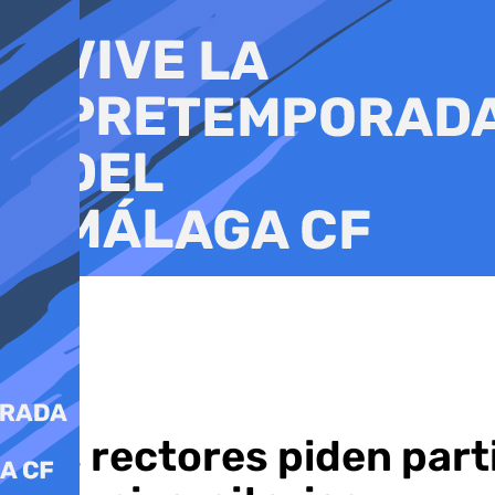
Ir
al
contenido
Los rectores piden parti