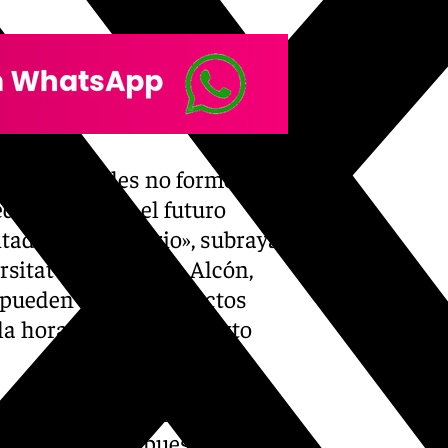
 universidades no formemos
ede obviar que el futuro
tado universitario», subraya
rsitat Jaume I, Eva Alcón,
«pueden aportar aspectos
a hora de aplicar el texto
a comisión sectorial de Crue-
na serie de propuestas que