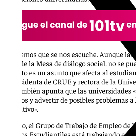
«Queremos que se nos escuche. Aunque las
parte de la Mesa de diálogo social, no se pu
estatuto es un asunto que afecta al estudian
la presidenta de CRUE y rectora de la Unive
que también apunta que las universidades 
técnicos y advertir de posibles problemas a l
normativo».
Por ello, el Grupo de Trabajo de Empleo de l
Asuntos
Estudiantiles
está trabajando en u