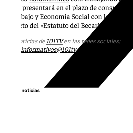
CRUE presentará en el plazo de consulta est
de Trabajo y Economía Social con la finalida
proyecto del «Estatuto del Becario».
Más noticias de
101TV
en las redes sociales:
Ins
correo
informativos@101tv.es
Tags:
Últimas noticias