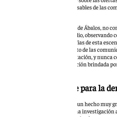
con informes técnicos y responsables de las co
Soluciones de Gestión.
Las faltas, según la declaración de Ábalos, no c
siguió a Joseba hasta su domicilio, observando c
entregarlo, tomando de fotografías de esta escen
derecho fundamental a el secreto de las comunic
destinatario de dicha documentación, y nunca co
afirmado, recordando su protección brindada por
procesal.
«Un hecho muy grave para la de
En palabras del exministro, «es un hecho muy gr
Estado de Derecho porque es una investigación 