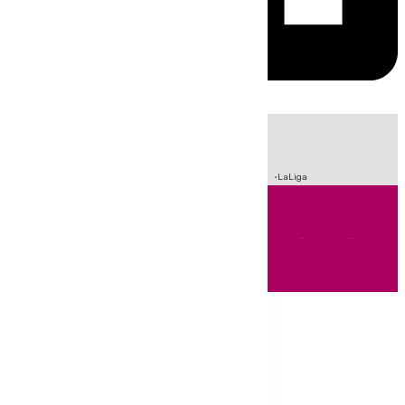
HOY
|
Incendios
Sucesos
Crisis Migratoria en Ceuta
Fútbol
LaLiga
Andalucía