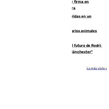
Daniel Mérida derriba a Griekspoor y firma en
Montreal el mejor resultado de su carrera
Dos personas mueren y tres son heridas en un
accidente de tráfico en Utrera
Estudiarán el comportamiento de varios animales
durante el eclipse
Maresca evita pronunciarse sobre el futuro de Rodri:
"Por el momento, el viernes estará en Mánchester"
Lo más visto >
Más noticias
Ver más >