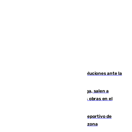
Más de 15.000 ceutíes claman por soluciones ante la
crisis migratoria
Los vecinos de Pedregalejo en Málaga, salen a
protestar en contra del resultado de las obras en el
paseo marítimo
Un incendio en un local del puerto deportivo de
Fuengirola genera una gran susto en la zona