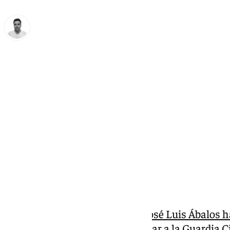
Antonio López
jueves, 19 diciembre 2024, 15:32
Compartir:
El exministro de Transportes J
osé Luis Ábalos 
prensa este jueves
tras denunciar a la Guardia Ci