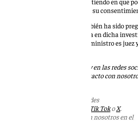
judicial», ha argumentado, insistiendo en que po
legalmente si se hubiese pedido su consentimien
Durante la comparecencia también ha sido pregu
implicación de Grande Marlaska en dicha investi
de esa sensibilidad. Además de ministro es juez y
justicia y las libertades».
Descubre más noticias de 101Tv en las redes soc
Tok
o
X
. Puedes ponerte en contacto con nosotro
informativos@101tv.es
.
Más noticias de
101TV
en las redes
sociales:
Instagram
,
Facebook
,
Tik Tok
o
X
.
Puedes ponerte en contacto con nosotros en el
correo
informativos@101tv.es