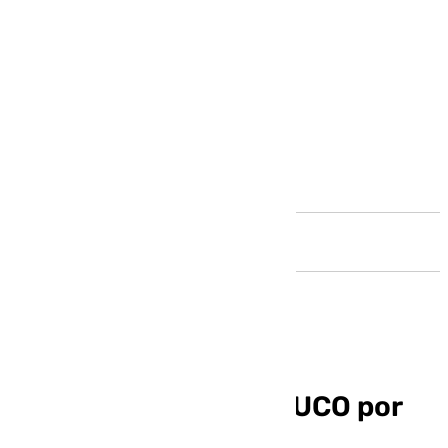
Andalucía
Ábalos denuncia a la UCO por
interceptar su