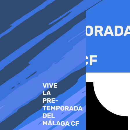
Ir
al
contenido
Tiktok