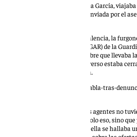
hermano de
Koldo García
, Joseba García, viajab
para entregar documentación enviada por el ases
Transportes.
En un tramo entre Alicante y Valencia, la furgon
por el Grupo de Acción Rápida (GAR) de la Guardia
detalla Ábalos, se localizó un sobre que llevaba 
detallaba su nombre: «En el adverso estaba cerrado
MITMA», explica en la denuncia.
https://www.101tv.es/abalos-habla-tras-denunci
retirar-aforamiento/
Según destaca el exministro, los agentes no tuv
oficial y abrieron el sobre, y no solo eso, sino qu
de dicha documentación. Entre ella se hallaba u
Transparencia y Buen Gobierno sobre las ofertas