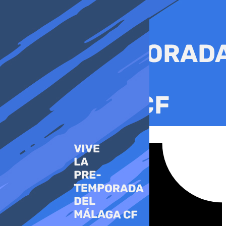
Ir
al
contenido
Tiktok