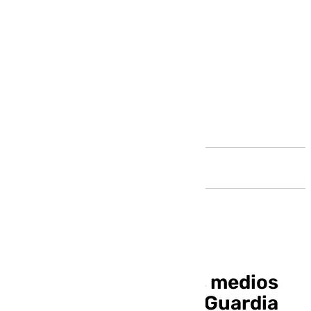
Andalucía
Ábalos habla ante los medios
tras su denuncia a la Guardia