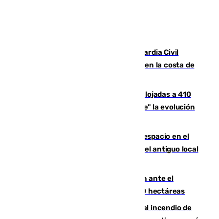
Persecución en Punta Umbría: la Guardia Civil
interviene más de 800 kilos de cocaína en la costa de
Huelva
El incendio de Niebla mantiene desalojadas a 410
personas que siguen con "incertidumbre" la evolución
del viento
Las marcas internacionales ganan espacio en el
Centro de Málaga: la Tagliatella abre en el antiguo local
de Vox Sports Bar
Moreno pide extremar la precaución ante el
incendio de Niebla, que supera las 4.000 hectáreas
340 personas más desalojadas por el incendio de