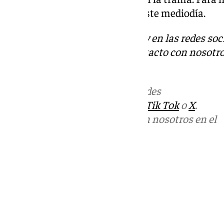
convocado la rueda de prensa este mediodía.
Descubre más noticias de 101Tv en las redes soc
Tok
o
X
. Puedes ponerte en contacto con nosotro
informativos@101tv.es
.
Más noticias de
101TV
en las redes
sociales:
Instagram
,
Facebook
,
Tik Tok
o
X
.
Puedes ponerte en contacto con nosotros en el
correo
informativos@101tv.es
Tags:
Últimas noticias