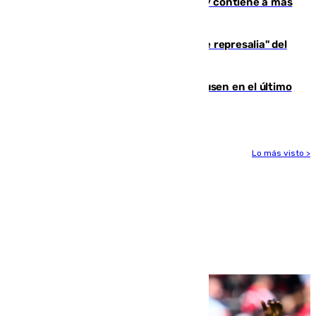
Niebla, que mantiene a 410 evacuadas y contiene a más
de 500 efectivos trabajando
Italia responde ante las "medidas de represalia" del
Gobierno de Sánchez
El Sevilla se desinfla ante el Leverkusen en el último
ensayo (1-2)
Lo más visto >
Más noticias
Ver más >