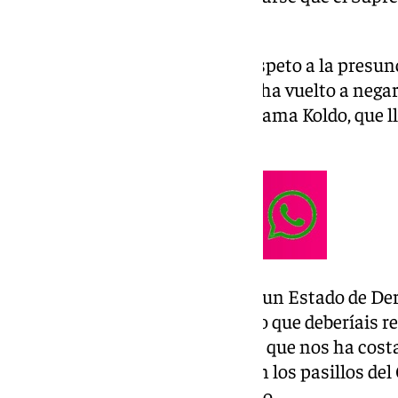
inmunidad parlamentaria.
Ábalos ha pedido este jueves respeto a la presun
trata de un «principio básico» y ha vuelto a nega
mordidas que se achacan a la trama Koldo, que l
Koldo García.
«Afortunadamente estamos en un Estado de Dere
inocencia es un principio básico que deberíais res
pero tendríais que respetar algo que nos ha cos
democracia», ha dicho Ábalos en los pasillos del
la decisión del Tribunal Supremo.