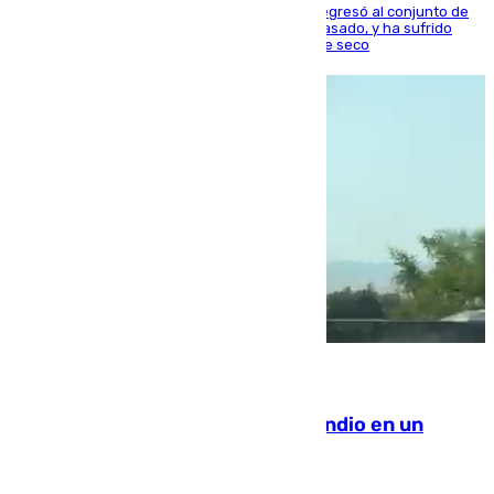
El centrocampista reconvertido en atacante regresó al conjunto de
la capital, después de salir obligado el curso pasado, y ha sufrido
una lesión que lo mantendrá un año en el dique seco
08.08.2026
Los Bomberos combaten un incendio en un
paraje de Granada