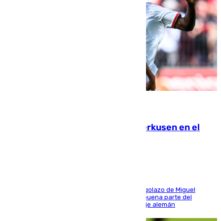
08.08.2026
El Sevilla se desinfla ante el Leverkusen en el
último ensayo (1-2)
El conjunto de Luis García se adelantó con un golazo de Miguel
Sierra y ofreció buenas sensaciones durante buena parte del
encuentro, pero acabó cediendo ante el empuje alemán