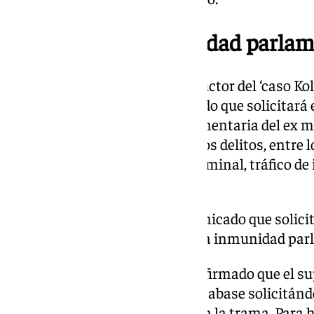
Suspender la inmunidad parlam
Este pasado miércoles, el instructor del ‘caso Ko
Leopoldo Puente, ha comunicado que solicitará e
suspender la inmunidad parlamentaria del ex mi
indicios» de la comisión de varios delitos, entre
integración en organización criminal, tráfico de
malversación.
Leopoldo Puente, ha comunicado que solicita
Congreso para suspender la inmunidad parl
Sobre este acuerdo, Ábalos ha afirmado que el su
que esperaba que el Supremo acabase solicitándol
que niega haber enriquecido con la trama. Para h