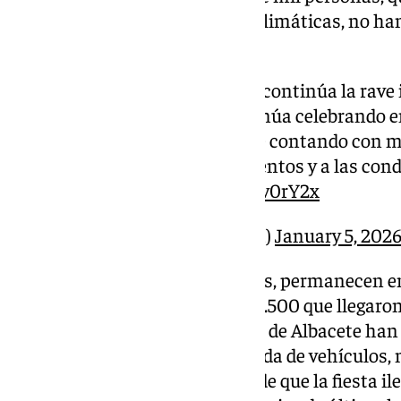
elementos y a las condiciones climáticas, no han
origen.
Casi una semana después, continúa la rave il
Fucking Party’ que se continúa celebrando e
embalse de El Cenajo, sigue contando con 
haciendo frente a los elementos y a las con
Los…
pic.twitter.com/qLV6v0rY2x
— 101TV (@101tvandalucia)
January 5, 202
Según las estimaciones actuales, permanecen en
personas, frente a las cerca de 3.500 que llegar
días. Fuentes de la Guardia Civil de Albacete han
produciendo de forma escalonada de vehículos,
y que se mantiene la previsión de que la fiesta ileg