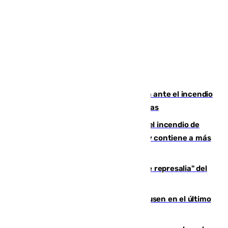
Moreno pide extremar la precaución ante el incendio
de Niebla, que supera las 4.000 hectáreas
340 personas más desalojadas por el incendio de
Niebla, que mantiene a 410 evacuadas y contiene a más
de 500 efectivos trabajando
Italia responde ante las "medidas de represalia" del
Gobierno de Sánchez
El Sevilla se desinfla ante el Leverkusen en el último
ensayo (1-2)