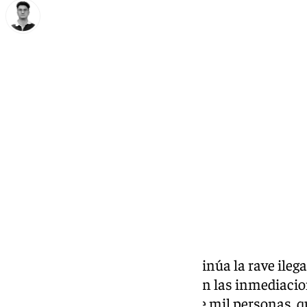
Ignacio Pérez
lunes, 5 enero 2026, 19:14
Compartir:
Casi una semana después, continúa la rave ilegal
Party’, que se sigue celebrando en las inmediaci
cuenta actualmente con más de mil personas, qu