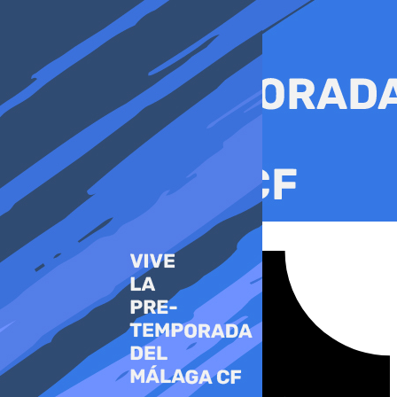
Ir
al
contenido
Tiktok