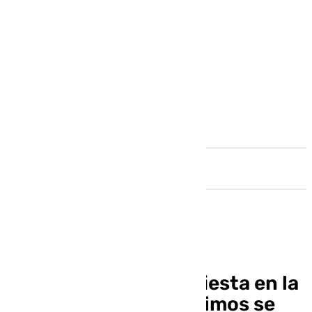
Andalucía
Casi una semana de fiesta en la
rave Albacete: los últimos se