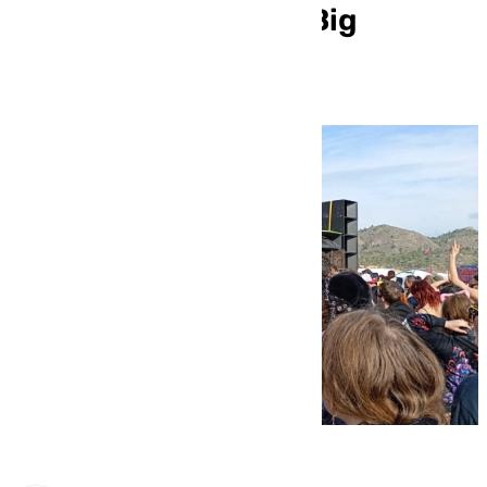
resisten a acabar la ‘Big
Fucking Party’