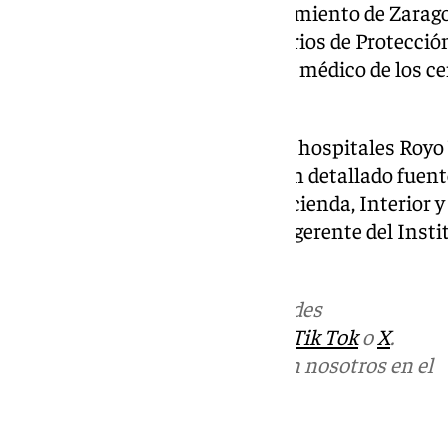
actuando Bomberos del Ayuntamiento de Zaragoz
Guardia Civil, así como voluntarios de Protección
sociales. También hay personal médico de los cen
Fuentes de Ebro.
Además, se ha prealertado a los hospitales Royo 
Clínico Universitario, según han detallado fuente
se trasladan el consejero de Hacienda, Interior 
Aragón, Roberto Bermúdez, y el gerente del Insti
Sociales (IASS), Ángel Val.
Más noticias de
101TV
en las redes
sociales:
Instagram
,
Facebook
,
Tik Tok
o
X
.
Puedes ponerte en contacto con nosotros en el
correo
informativos@101tv.es