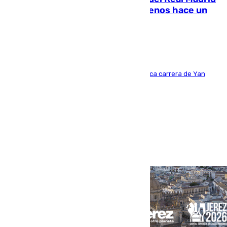
costaba 105 millones de euros menos hace un
año y jugaba en Leganés
Del filial pepinero a récord absoluto: la meteórica carrera de Yan
Diomande en solo doce meses