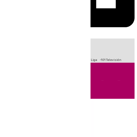
HOY
|
Fútbol
Primera División
Crisis Migratoria en Ceuta
LaLiga
101 Televisión
Andalucía