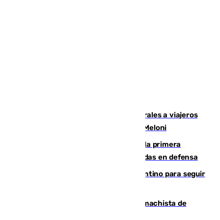
España restablece controles temporales a viajeros
procedentes de Italia como repuesta a Meloni
El Málaga cae ante el Ceuta y suma la primera
derrota de la pretemporada dejando dudas en defensa
Marruecos, la principal baza de Infantino para seguir
al frente de la FIFA
Pedro Sánchez condena el crimen machista de
Benahavís