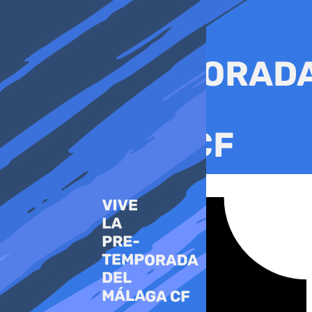
Ir
al
contenido
Tiktok