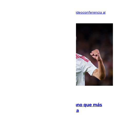
La mayoría de las comparecencias serán por videoconferencia al
residir los familiares fuera de España
07.08.2026
Juanlu Sánchez, el sexto canterano que más
dinero deja en las arcas del Sevilla