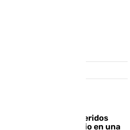
Andalucía
Diez muertos y dos heridos
graves por un incendio en una