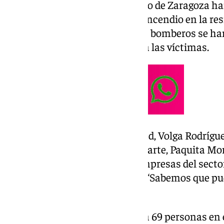
Los Bomberos del Ayuntamiento de Zaragoza han
las 5.00 horas alertando de un incendio en la re
Villafranca. Posteriormente, los bomberos se han 
extinguir el fuego, han hallado a las víctimas.
Según la alcaldesa de la localidad, Volga Rodrígu
empezó en un colchón. Por su parte, Paquita Mora
patronal ARADE que reúne a empresas del sector
ha dado pistas sobre su origen: “Sabemos que pu
fumado en una habitación».
En la residencia, en la que había 69 personas en