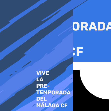
Ir
al
contenido
Tiktok