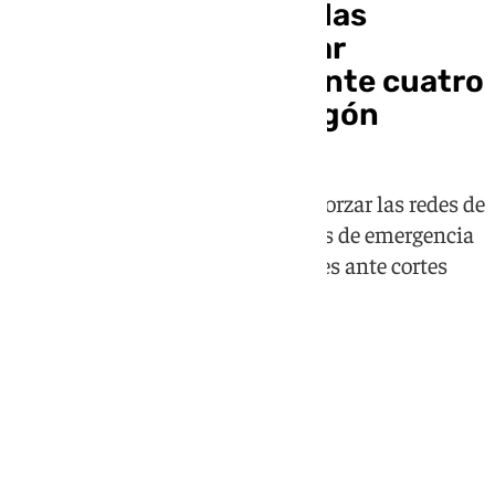
El Gobierno exigirá a las
operadoras garantizar
cobertura móvil durante cuatro
horas en caso de apagón
La nueva normativa obligará a reforzar las redes de
telecomunicaciones y los servicios de emergencia
para mantener las comunicaciones ante cortes
eléctricos prolongados