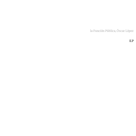
Imagen del ministro para la Transformación Digital y de la Función Pública, Óscar López
E.P
101 TV
jueves, 25 junio 2026, 14:52
Compartir: