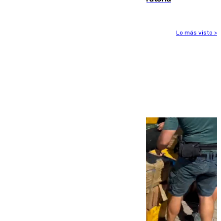
Lo más visto >
Más noticias
Ver más >