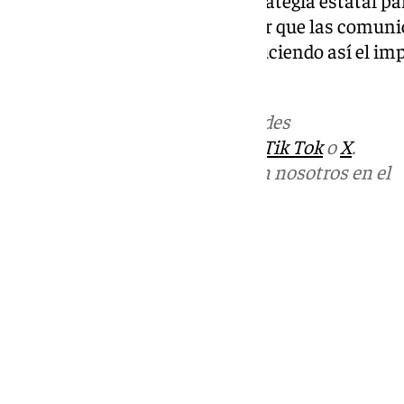
tecnológica del país y garantizar que las comu
situaciones excepcionales, reduciendo así el im
incidencias de gran magnitud.
Más noticias de
101TV
en las redes
sociales:
Instagram
,
Facebook
,
Tik Tok
o
X
.
Puedes ponerte en contacto con nosotros en el
correo
informativos@101tv.es
Tags:
Últimas noticias