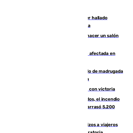
Muere un hombre de 58 años tras ser hallado
inconsciente en una piscina en Cómpeta
Un tribunal federal impide a Trump hacer un salón
de baile en la Casa Blanca
Incendios de Castellón: la superficie afectada en
Tírig roza las 400 hectáreas
Muere un peatón tras ser atropellado de madrugada
en la carretera A-7 a su paso por Málaga
El Granada cierra su puesta a punto con victoria
Un mes de la tragedia de Los Gallardos, el incendio
que acabó con la vida de 14 personas y arrasó 5.200
hectáreas
España establece controles fronterizos a viajeros
procedentes de Italia por la presión migratoria