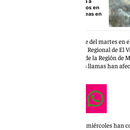
Un gran incendio forestal obliga a
evacuar a un centenar de vecinos en
Murcia y ya afecta a 110 hectáreas en
Los Garres
El incendio se originó en la tarde del martes en 
pedanía situada junto al Parque Regional de El Va
principales espacios naturales de la Región de 
estimaciones apuntan a que las llamas han afec
terreno.
Durante toda la jornada de este miércoles han c