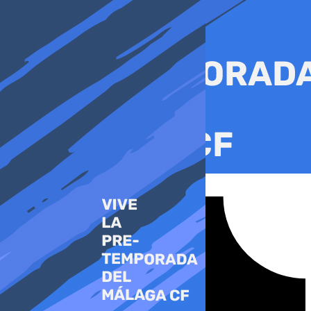
Ir
al
contenido
Tiktok