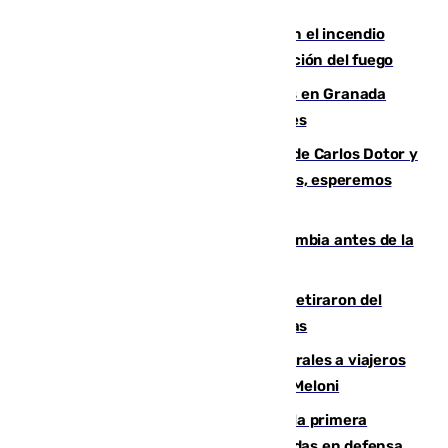
Activado el nivel 2 de emergencia en el incendio
forestal de Niebla por la compleja evolución del fuego
Controlado un incendio de rastrojos en Granada
junto a la autovía y al Callejón de Nogales
Juanfran Funes, sobre las lesiones de Carlos Dotor y
Fernando Calero: “Estamos preocupados, esperemos
que no sea nada”
Felipe VI refuerza los lazos con Colombia antes de la
llegada del nuevo presidente
Fernando Calero y Carlos Dotor se retiraron del
encuentro contra el Ceuta con molestias
España restablece controles temporales a viajeros
procedentes de Italia como repuesta a Meloni
El Málaga cae ante el Ceuta y suma la primera
derrota de la pretemporada dejando dudas en defensa