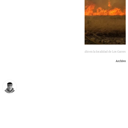
Imagen del momento del incendio en la localidad de Los Garres
Archivo
Eloy Rodríguez
miércoles, 3 junio 2026, 20:07
Compartir: