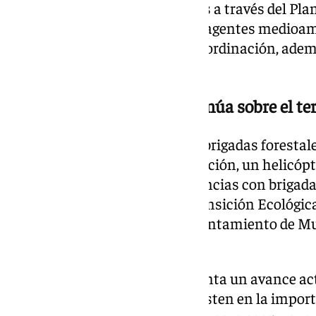
vigilancia y control coordinadas a través del Pla
participan brigadas forestales, agentes medioam
especializados y personal de coordinación, adem
de distintas administraciones.
Un amplio dispositivo continúa sobre el ter
En la zona se encuentran, seis brigadas foresta
técnicos y personal de coordinación, un helicópt
Seguridad Ciudadana y Emergencias con brigada
aéreo del Ministerio para la Transición Ecológic
servicios de emergencia del Ayuntamiento de Mur
de la UME.
Aunque el incendio ya no presenta un avance acti
responsables del operativo insisten en la import