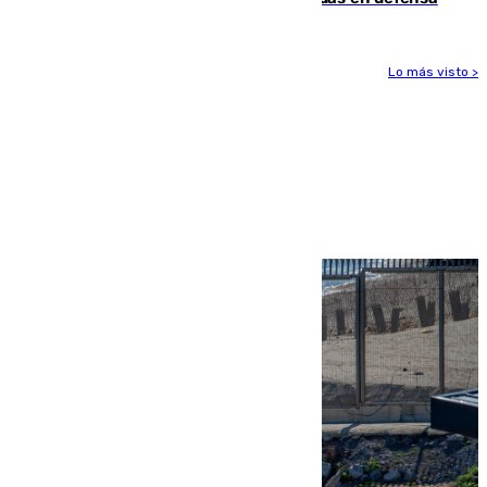
Lo más visto >
Más noticias
Ver más >