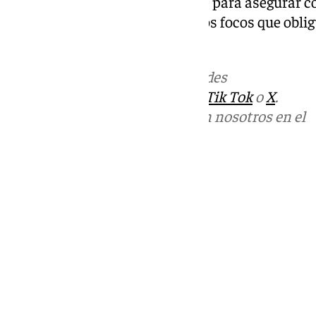
Las próximas horas serán clave para asegurar 
y evitar que se produzcan nuevos focos que oblig
extinción.
Más noticias de
101TV
en las redes
sociales:
Instagram
,
Facebook
,
Tik Tok
o
X
.
Puedes ponerte en contacto con nosotros en el
correo
informativos@101tv.es
Tags:
Últimas noticias