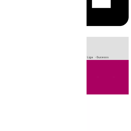
HOY
|
Fútbol
Primera División
Crisis Migratoria en Ceuta
LaLiga
Sucesos
Andalucía