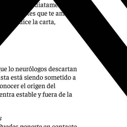
eres ya, inmediatamente, y
tantas gentes que te aman. Te
ida», dice la carta,
ue lo neurólogos descartan
tista está siendo sometido a
onocer el origen del
tra estable y fuera de la
s
 Puedes ponerte en contacto