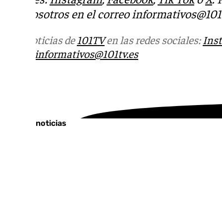
con nosotros en el correo
informativos@101t
Más noticias de
101TV
en las redes sociales:
Ins
correo
informativos@101tv.es
Tags:
Últimas noticias