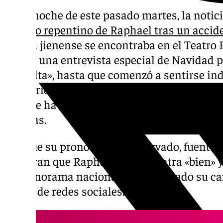
En la noche de este pasado martes, la notic
ingreso repentino de Raphael tras un accid
artista jienense se encontraba en el Teatro
grabar una entrevista especial de Navidad 
Revuelta», hasta que comenzó a sentirse ind
sanitarios acudieron al lugar y el cantante s
aunque ha pasado la noche hospitalizado y 
pruebas.
Aunque su pronóstico es reservado, fuentes
aseguran que Raphael se encuentra «bien»
del panorama nacional han mostrado su car
través de redes sociales.