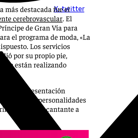
ia más destacada fue el
X-twitter
ente cerebrovascular
. El
 Príncipe de Gran Vía para
para el programa de moda, «La
ispuesto. Los servicios
alió por su propio pie,
se le están realizando
 de su representación
 y numerosas personalidades
iño y apoyo al cantante a