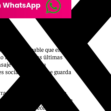
a, es muy probable que entre
o Iglesias. En las últimas
saje de afecto a su
s sociales, con el que guarda
ras y todas las has ganado,
o comparado con todo lo que te
egoría, un campeón tan