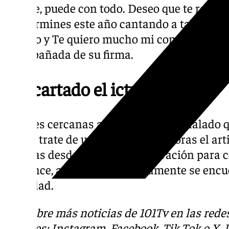
grande, puede con todo. Deseo que te recup
que termines este año cantando a tantas y 
admiro y Te quiero mucho mi compañero de v
acompañada de su firma.
Descartado el ictus
Fuentes cercanas a Raphael han señalado q
que se trate de un ictus. A estas horas el ar
pruebas desde la sala de observación para c
percance, aunque afortunadamente se encuen
gravedad.
Descubre más noticias de 101Tv en las rede
sociales:
Instagram
,
Facebook
,
Tik Tok
o
X
.