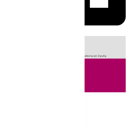
HOY
|
Sucesos
Fútbol
LaLiga
Primera División
Crisis Migratoria en Ceuta
Andalucía