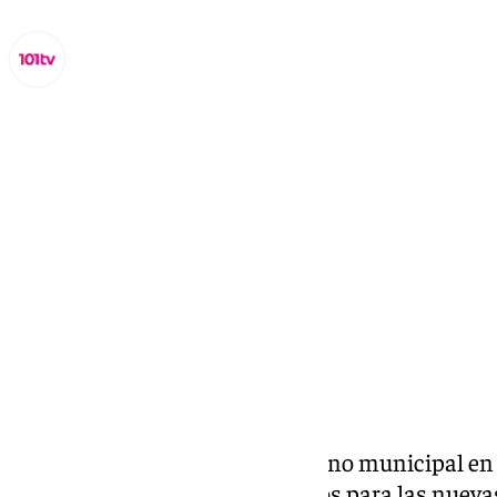
Lynx Devs
martes, 4 marzo 2025, 15:06
Compartir:
El PSOE de Sevilla pide al gobierno municipal en
aplique la moratoria de tres años para las nuevas