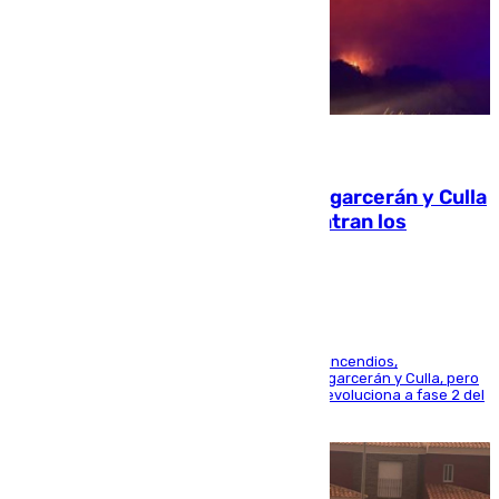
08.08.2026
Incendios de Castellón: Sierra Engarcerán y Culla
evolucionan positivamente y centran los
esfuerzos en Tírig
La UME se suma al operativo de control de los incendios,
progresando adecuadamente los de Sierra Engarcerán y Culla, pero
centrando todo el empeño en el de Culla, que evoluciona a fase 2 del
PEIF