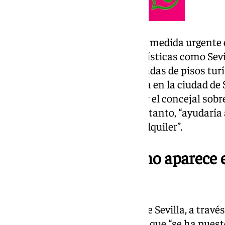
Una normativa que lleva “como medida urgente e
la posibilidad a las ciudades turísticas como Sev
que “pare de una vez esas escaladas de pisos turí
carestía del precio de la vivienda en la ciudad de S
ventaja que ha querido destacar el concejal sobre
la concesión de licencias” y, por tanto, “ayudarí
forma desmedida el precio del alquiler”.
El PP insiste en que no aparece 
“moratoria”
Por su parte, el Ayuntamiento de Sevilla, a trav
Juan de la Rosa, ha dejado claro que “se ha pue