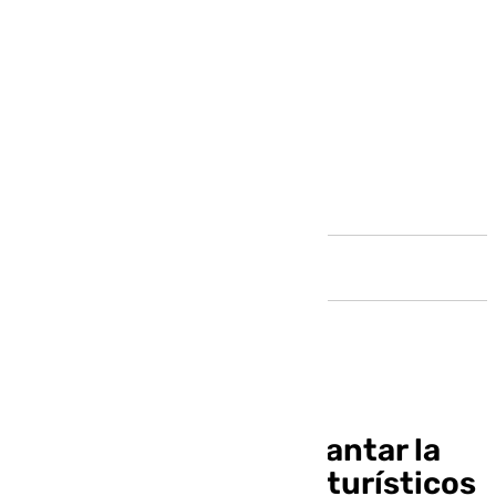
Andalucía
El PSOE reclama implantar la
moratoria a los pisos turísticos