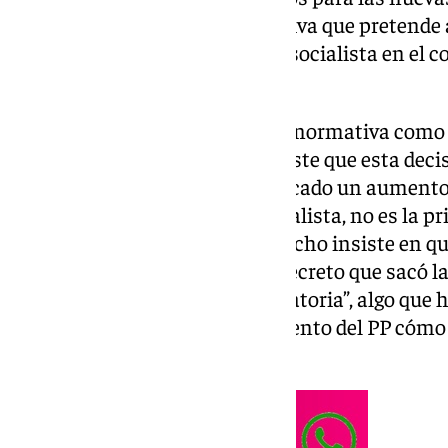
acogiéndose a la nueva normativa que pretende 
Así lo ha asegurado el concejal socialista en el 
Javier Páez.
“La Junta va a sacar una nueva normativa como
vivienda”, asegura Páez que insiste que esta deci
de los pisos turísticos ha provocado un aumento 
alquiler”. Según el concejal socialista, no es la p
insiste en esta moratoria, de hecho insiste en qu
PSOE ya decía con el anterior decreto que sacó l
turismo para implantar la moratoria”, algo que 
implantado en otros Ayuntamiento del PP cómo 
Córdoba e incluso Madrid.