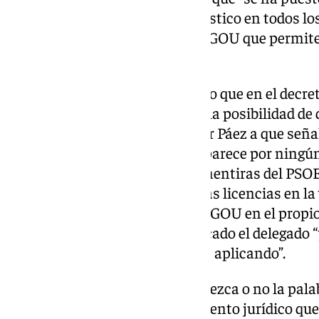
limitar las viviendas de uso turístico en todos lo
hecho una modificación en el PGOU que permite
las VUT”.
Además, De la Rosa ha explicado que en el decre
pondrá en marcha “no aparece la posibilidad de 
“Invito al Señor Francisco Javier Páez a que seña
palabra moratoria porque no aparece por ningún 
demuestran, una vez más, las mentiras del PSOE”
el decreto ahora es suspender las licencias en la
se inicia una modificación del PGOU en el propi
modificación que como ha indicado el delegado 
de Sevilla, está en vigor y se está aplicando”.
Ante esto, Páez insiste que aparezca o no la pala
y se puede hacer con el instrumento jurídico que