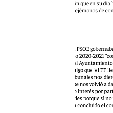
Ayuntamiento y con la regulación que en su día h
tanto, ha querido resaltar que “dejémonos de con
cosa es que no se quiera”.
Instrumento jurídico
Páez ha explicado que cuando el PSOE gobernaba
iniciaron esa moratoria en el año 2020-2021 “co
instrumento jurídico que tenía el Ayuntamiento 
general de ordenación urbana”, algo que “el PP lle
no salió adelante porque “los tribunales nos dier
y la Junta volvieron a recurrir y se nos volvió a da
entendemos que haya un oscuro interés por parte
amiguetes, como me gusta decirles porque si no 
haga una moratoria efectiva”, ha concluido el co
Javier Páez.