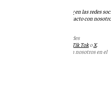
Descubre más noticias de
101Tv
en las redes soc
Tok
o
X
. Puedes ponerte en contacto con nosotro
informativos@101tv.es
Más noticias de
101TV
en las redes
sociales:
Instagram
,
Facebook
,
Tik Tok
o
X
.
Puedes ponerte en contacto con nosotros en el
correo
informativos@101tv.es
Tags:
Últimas noticias