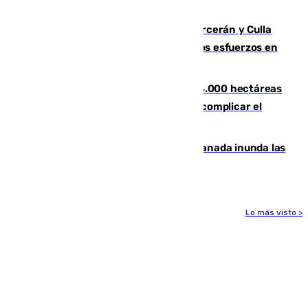
Leganés
Incendios de Castellón: Sierra Engarcerán y Culla
evolucionan positivamente y centran los esfuerzos en
Tírig
El incendio de Niebla ya supera las 4.000 hectáreas
afectadas y "se espera que se vuelva a complicar el
fuego"
Una tormenta en la provincia de Granada inunda las
calles de Puebla de Don Fadrique
Lo más visto >
Más noticias
Ver más >