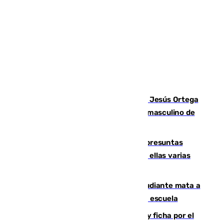
Dos sevillanos de oro: Manuel Cruz y Jesús Ortega
ganan el campeonato del mundo sub19 masculino de
remo
Un juzgado de Ceuta investiga seis presuntas
agresiones sexuales a migrantes, entre ellas varias
menores
Desastre en Tailandia: un joven estudiante mata a
tiros a sus abuelo y a profesores en una escuela
Luca Zidane rompe con el Granada y ficha por el