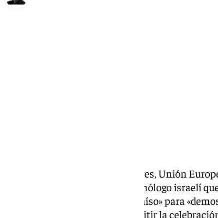
Francisco Marmolejo
lunes, 7 octubre 2024, 11:54
Compartir:
El ministro de Asuntos Exteriores, Unión Europ
Albares
, ha respondido a su homólogo israelí que
acusar a España de ser «un paraíso» para «demost
destrucción de Israel» por permitir la celebració