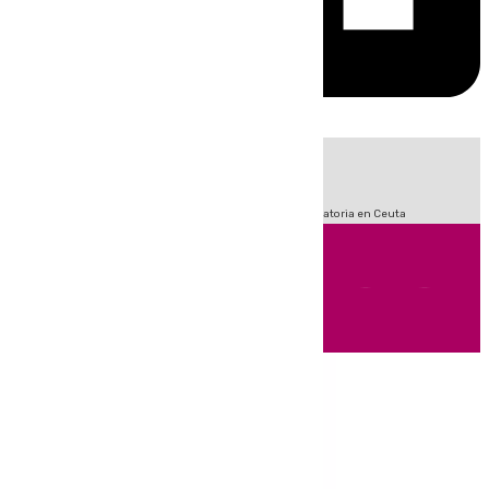
HOY
|
Fútbol
LaLiga
Sucesos
Primera División
Crisis Migratoria en Ceuta
Andalucía