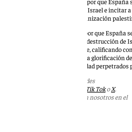
su «indignación» y su «tristeza» por que España 
paraíso» para expresar odio por Israel e incitar a
la celebración de un acto la organización palest
«Estamos indignados y tristes por que España se
para sembrar odio e incitar a la destrucción de Is
Estado hebreo en dicho mensaje, calificando co
sociedad democrática permita la glorificación de
los crímenes contra la humanidad perpetrados
Más noticias de
101TV
en las redes
sociales:
Instagram
,
Facebook
,
Tik Tok
o
X
.
Puedes ponerte en contacto con nosotros en el
correo
informativos@101tv.es
Tags: