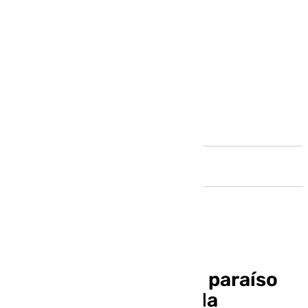
Andalucía
España niega ser «un paraíso
de odio» que incita a la