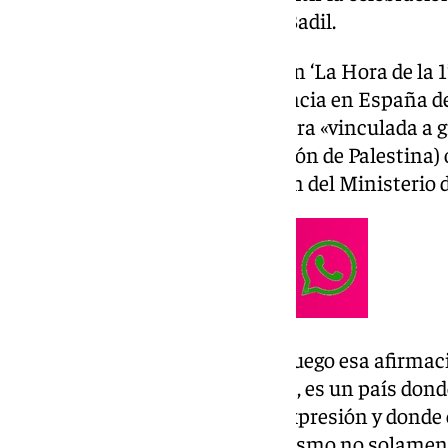
organización palestina Masar Badil.
Preguntado en una entrevista en ‘La Hora de la 1
Press, sobre si conocía la presencia en España d
Masar Badil –que Israel considera «vinculada a 
(Frente Popular para la Liberación de Palestina)
que no, rechazando la acusación del Ministerio de
«No, no lo conocíamos y desde luego esa afirmaci
España es un país de tolerancia, es un país don
en libertad y tener libertad de expresión y donde
odio. Por supuesto el antisemitismo no solame