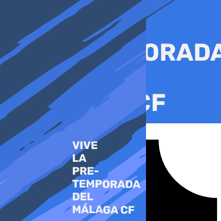
Ir
al
contenido
Tiktok