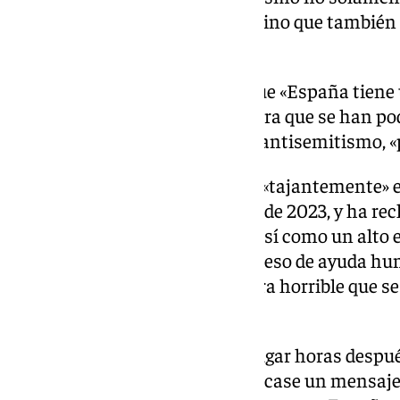
por toda la sociedad española, sino que también 
expresado el ministro.
Albares ha recordado a Israel que «España tiene 
jueces», y que si alguien considera que se han p
delito de incitación al odio o de antisemitismo, «
Con todo, ha vuelto a condenar «tajantemente» el
Hamás a
Israel
del 7 de octubre de 2023, y ha re
incondicional de los rehenes», así como un alto 
permanente, que permita el acceso de ayuda huma
Gaza», y que termine «esta guerra horrible que s
miles de vidas inocentes».
La respuesta de Albares tiene lugar horas despué
Asuntos Exteriores israelí publicase un mensaje