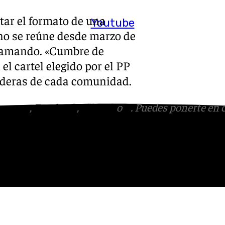
tar el formato de una
Youtube
no se reúne desde marzo de
clamando. «Cumbre de
el cartel elegido por el PP
anderas de cada comunidad.
tagram
,
Facebook
,
Tik Tok
o
X
. Puedes ponerte en 