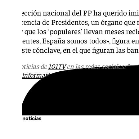
La dirección nacional del PP ha querido imi
Conferencia de Presidentes, un órgano que 
2022 y que los ‘populares’ llevan meses re
Presidentes, España somos todos», figura en 
para este cónclave, en el que figuran las b
Más noticias de
101TV
en las redes sociales:
Ins
correo
informativos@101tv.es
Tags:
Últimas noticias