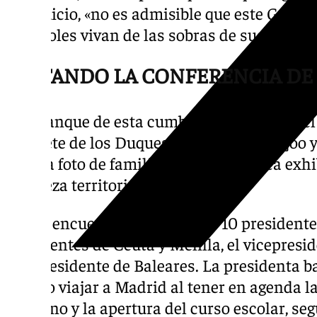
a su juicio, «no es admisible que este Gobie
españoles vivan de las sobras de sus arregl
IMITANDO LA CONFERENCIA DE
Al arranque de esta cumbre autonómica del P
Palacete de los Duques de Pastrana, Feijóo
en una foto de familia con la que busca exhi
fortaleza territorial del partido.
A este encuentro han acudido 10 presidente
presidentes de Ceuta y Melilla, el vicepresid
vicepresidente de Baleares. La presidenta b
podido viajar a Madrid al tener en agenda l
gobierno y la apertura del curso escolar, seg