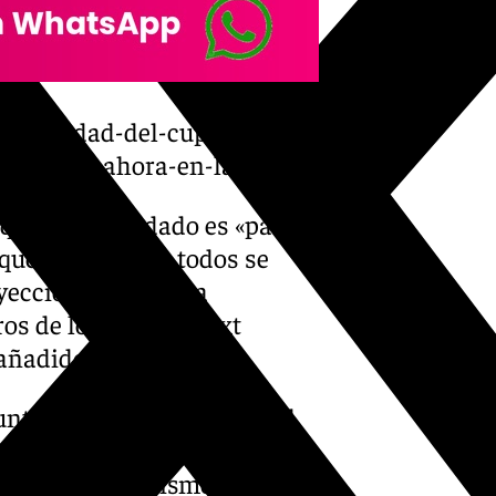
olidaridad-del-cupo-catalan-
cios-como-ahora-en-las-ccaa/
 que han acordado es «parar
ue lo que es de todos se
inyección económica
os de los fondos Next
añadido.
ntos» en actualización del
ás recursos para todos los
el independentismo», ya que,