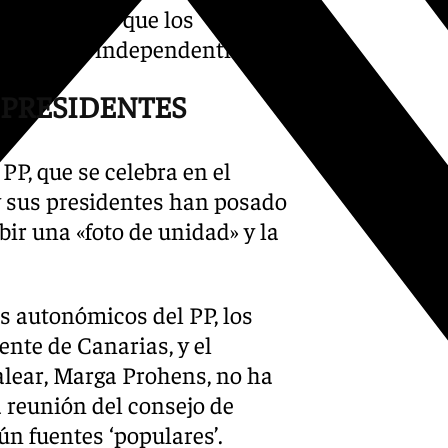
rno pretenda que los
os con los independentistas».
 PRESIDENTES
P, que se celebra en el
 y sus presidentes han posado
bir una «foto de unidad» y la
s autonómicos del PP, los
ente de Canarias, y el
alear, Marga Prohens, no ha
a reunión del consejo de
ún fuentes ‘populares’.