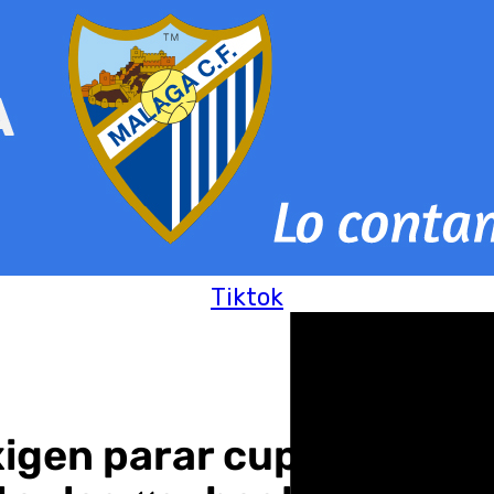
Tiktok
exigen parar cupo catalá