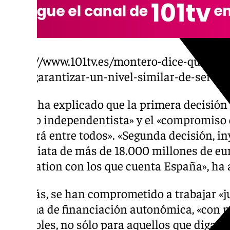
https://www.101tv.es/montero-dice-que-la-s
debe-garantizar-un-nivel-similar-de-servi
Feijóo ha explicado que la primera decisión
el cupo independentista» y el «compromiso q
decidirá entre todos». «Segunda decisión, 
inmediata de más de 18.000 millones de eur
Generation con los que cuenta España», ha 
Además, se han comprometido a trabajar «ju
sistema de financiación autonómica, «con m
españoles, no sólo para aquellos que digan 