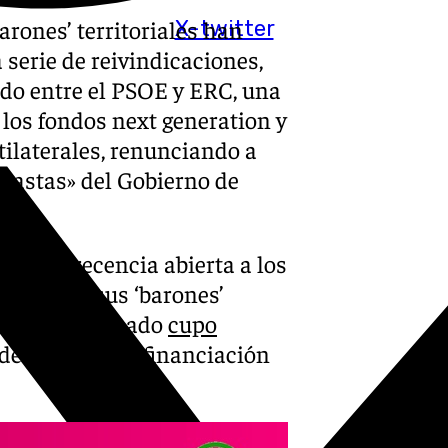
‘barones’ territoriales han
X-twitter
serie de reivindicaciones,
do entre el PSOE y ERC, una
los fondos next generation y
tilaterales, renunciando a
ubastas» del Gobierno de
 comparecencia abierta a los
iene con sus ‘barones’
contra el llamado
cupo
 de negociar la financiación