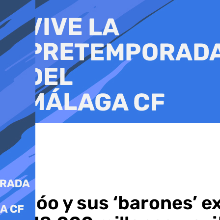
Ir
al
contenido
Feijóo y sus ‘barones’ 