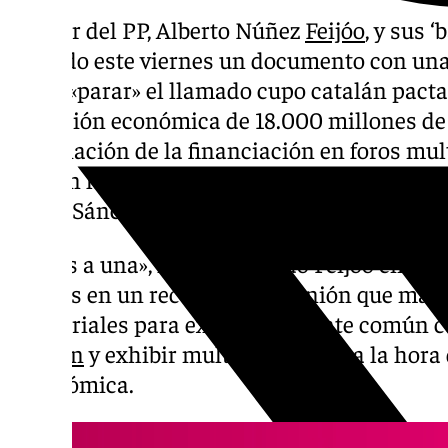
El líder del PP, Alberto Núñez
Feijóo
, y sus 
pactado este viernes un documento con una 
como «parar» el llamado cupo catalán pacta
inyección económica de 18.000 millones de 
negociación de la financiación en foros mul
caer en la «bilateralidad tramposa» y las «s
Pedro Sánchez.
«Todos a una», ha proclamado Feijóo en una
medios en un receso de la reunión que mant
territoriales para exhibir un frente común 
catalán
y exhibir multilateralidad a la hora
autonómica.