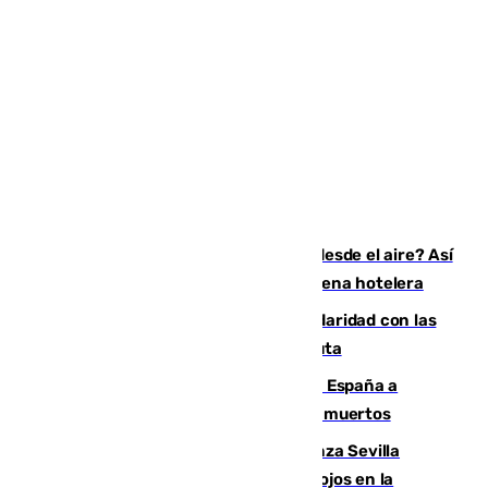
¿200.000 euros para ver el eclipse desde el aire? Así
es el exclusivo pack que ofrece una cadena hotelera
Concentración en Algeciras en solidaridad con las
víctimas de la crisis humanitaria en Ceuta
Sánchez traslada la "solidaridad" de España a
Colombia tras el terremoto que deja 111 muertos
El humo del incendio de Niebla alcanza Sevilla
mientras el fuego obliga a nuevos desalojos en la