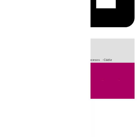
HOY
|
Crisis Migratoria en Ceuta
Fútbol
Primera División
Sucesos
Cádiz
Andalucía