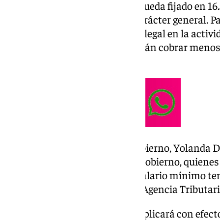
De esta manera, el nuevo SMI queda fijado en 16.
39,47 euros brutos al día, con carácter general. 
el SMI se establece por jornada legal en la activ
los empleados de hogar no podrán cobrar menos 
efectivamente trabajada.
Eso sí, la vicepresidenta del Gobierno, Yolanda 
nueva subida efectuada por el Gobierno, quienes
euros más y cobren íntegro el salario mínimo t
declaración obligatoria ante la Agencia Tributari
El incremento del SMI
, que se aplicará con efect