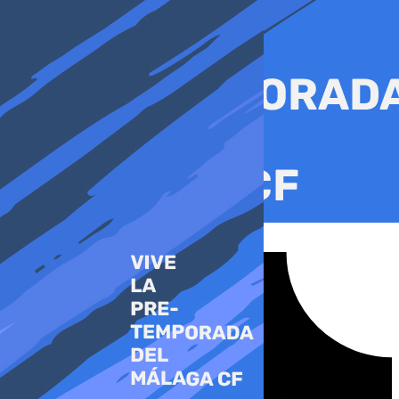
Ir
al
contenido
Tiktok