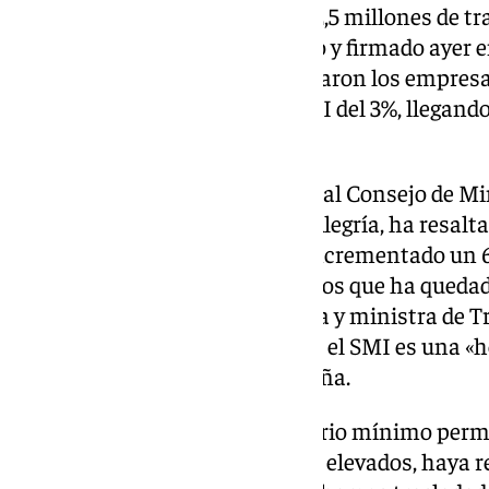
enero y que beneficiará a unos 2,5 millones de tr
alcanzado el pasado 29 de enero y firmado ayer e
CCOO y UGT y al que no se sumaron los empresa
inicialmente una subida del SMI del 3%, llegando a
pero sin éxito.
En la rueda de prensa posterior al Consejo de Mi
y ministra de Educación, Pilar Alegría, ha resal
llegó al Gobierno el SMI se ha incrementado un 6
mensuales a los 1.184 euros en los que ha quedad
parte, la vicepresidenta segunda y ministra de T
Yolanda Díaz, ha destacado que el SMI es una «
recortar la desigualdad en España.
«La estrategia basada en el salario mínimo per
índices de pobreza infantil muy elevados, haya r