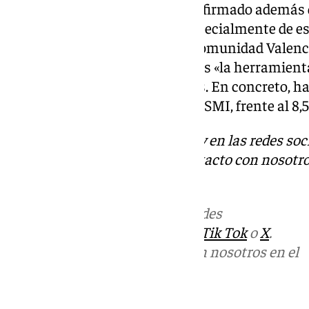
La vicepresidenta segunda ha afirmado además
autónomas, se beneficiarán especialmente de est
Andalucía, Madrid, Cataluña, Comunidad Valenci
destacado también que el SMI es «la herramienta
pues afecta a 1.579.000 mujeres. En concreto, ha
mujeres trabajadoras cobran el SMI, frente al 8,5
Descubre más noticias de 101Tv en las redes soc
Tok
o
X
. Puedes ponerte en contacto con nosotro
informativos@101tv.es
Más noticias de
101TV
en las redes
sociales:
Instagram
,
Facebook
,
Tik Tok
o
X
.
Puedes ponerte en contacto con nosotros en el
correo
informativos@101tv.es