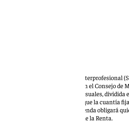
martes, 11 febrero 2025, 17:10
Compartir:
La subida del salario mínimo interprofesional (
sido aprobada en el día de hoy
en el Consejo de M
cantidad en los 1.184 euros mensuales, dividida
una creciente de 50 euros más que la cuantía fij
primera vez en la historia Hacienda obligará qu
tributar y hacer la declaración de la Renta.