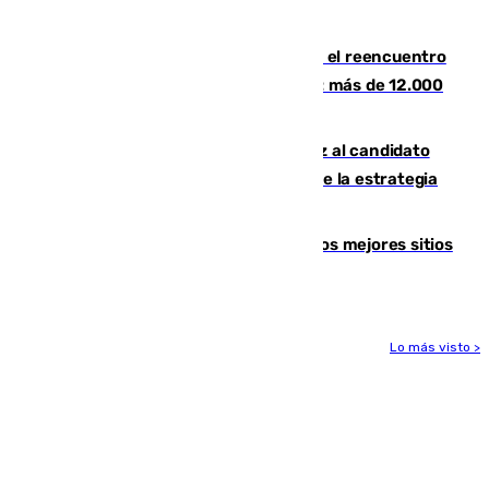
provincia
La Rosaleda, aún lejos del lleno para el reencuentro
con el Málaga en el Trofeo Costa del Sol: más de 12.000
entradas disponibles
¿Por qué el PSOE ve en Mariano Ruiz al candidato
idóneo a la Alcaldía de Málaga? Claves de la estrategia
socialista
Esta es la página web que muestra los mejores sitios
para ver el eclipse
Lo más visto >
Más noticias
Ver más >