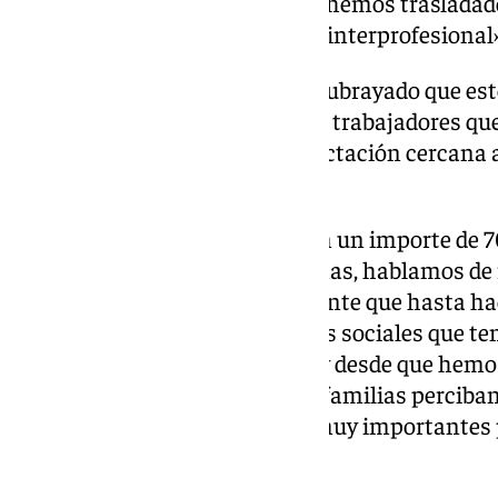
Este es el efecto inmediato que hemos trasladad
importante del salario mínimo interprofesional»
La vicepresidenta segunda ha subrayado que es
beneficiará especialmente a los trabajadores qu
convenio colectivo, con una afectación cercana a
trabajadores.
«Estos 50 euros al mes suponen un importe de 7
hablando de rentas pequeñísimas, hablamos de 
al año. Estamos hablando de gente que hasta ha
sentido literal de los indicadores sociales que 
abandonado esa cualificación, y desde que hemo
un 61%, va a suponer que estas familias perciban
cantidades muy exiguas, pero muy importantes 
nada», ha resaltado Díaz.