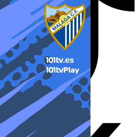
X-twitter