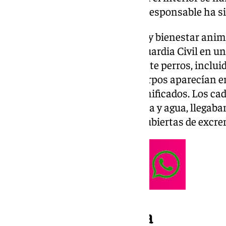
171 animales en riesgo vital. El responsable ha s
«Las condiciones de salubridad y bienestar an
deficientes», ha informado la Guardia Civil en u
localizados había principalmente perros, inclui
distintas especies. Muchos cuerpos aparecían e
descomposición, e incluso momificados. Los ca
vivos que, ante la falta de comida y agua, llegaba
Las jaulas y perreras estaban cubiertas de excr
171 animales con vida