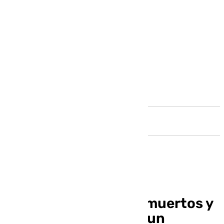
Andalucía
Hallan 250 animales muertos y
171 en riesgo vital en un