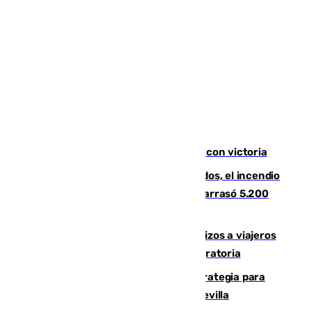
El Granada cierra su puesta a punto con victoria
Un mes de la tragedia de Los Gallardos, el incendio
que acabó con la vida de 14 personas y arrasó 5.200
hectáreas
España establece controles fronterizos a viajeros
procedentes de Italia por la presión migratoria
El Ayuntamiento desarrolla una estrategia para
recuperar la identidad patrimonial de Sevilla