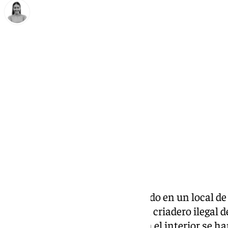
Natalia Baena
sábado, 11 octubre 2025, 13:42
Compartir:
La
Guardia Civil
ha desmantelado en un local de 
municipio coruñés de Ordes, un criadero ilegal 
parte trasera de un almacén. En el interior se 