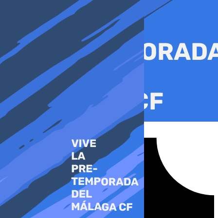
Ir
al
contenido
Tiktok