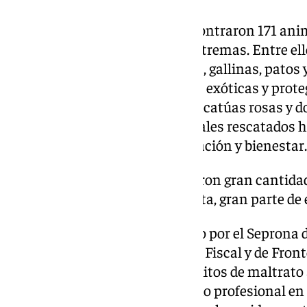
Durante la intervención se encontraron 171 anim
encontraban en condiciones extremas. Entre ello
gallinas, patos, caballos enanos, gallinas, patos 
últimas, se incautaron especies exóticas y prote
del Convenio Cites, como dos cacatúas rosas y d
azul y amarillo. Todos los animales rescatados 
especializados para su recuperación y bienestar.
Los agentes también descubrieron gran cantida
veterinario profesional sin receta, gran parte de
El operativo se ha llevado a cabo por el Seprona d
inspección inicial de la patrulla Fiscal y de Fron
abiertas incluyen supuestos delitos de maltrato 
especies protegidas e intrusismo profesional en 