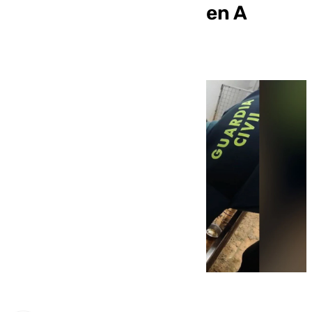
criadero clandestino en A
Coruña