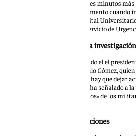
Sus compañeros relatan que «tres minutos más ta
el esfuerzo físico. Fue en ese momento cuando i
tuvo que ser trasladado al Hospital Universitari
falleciendo tras ingresar en el servicio de Urgenc
Piden «prudencia» durante la investigación
Sobre este caso se ha pronunciado el el presiden
Marinería (ATME), Marco Antonio Gómez, quien 
la investigación: «Ahora mismo hay que dejar actu
rumores en un segundo plano», ha señalado a la 
recibido el «testimonio de muchos» de los milit
durante el suceso.
Los familiares piden explicaciones