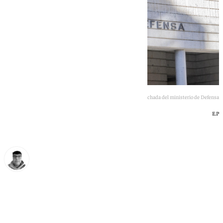
Imagen de la fachada del ministerio de Defensa
E.P
Eloy Rodríguez
jueves, 18 junio 2026, 09:21