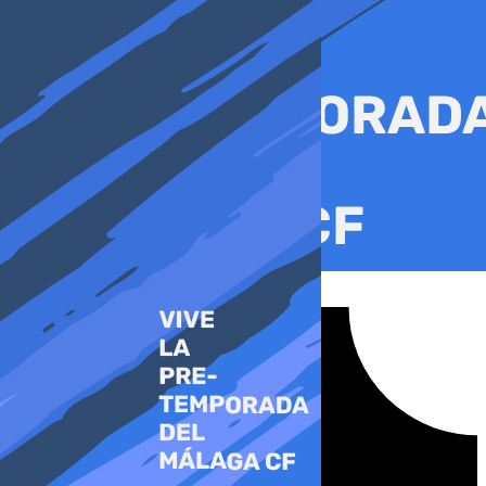
Ir
al
contenido
Tiktok