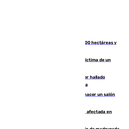
El incendio de Niebla alcanza las 8.000 hectáreas y
mantiene desalojadas a 474 personas
El tenista checho Lehecka, nueva víctima de un
Rafa Jódar que está siendo imparable
Muere un hombre de 58 años tras ser hallado
inconsciente en una piscina en Cómpeta
Un tribunal federal impide a Trump hacer un salón
de baile en la Casa Blanca
Incendios de Castellón: la superficie afectada en
Tírig roza las 400 hectáreas
Muere un peatón tras ser atropellado de madrugada