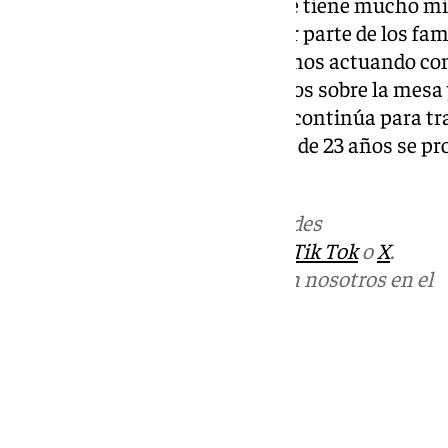
Gómez ha añadido que «la gente tiene mucho mied
mensajes que le han llegado por parte de los fami
represalias, por eso ahora estamos actuando con
presidente. Con todos estos datos sobre la mesa 
declaraciones, la investigación continúa para tra
fallecimiento de este legionario de 23 años se p
durante su instrucción física.
Más noticias de
101TV
en las redes
sociales:
Instagram
,
Facebook
,
Tik Tok
o
X
.
Puedes ponerte en contacto con nosotros en el
correo
informativos@101tv.es
Tags:
Últimas noticias