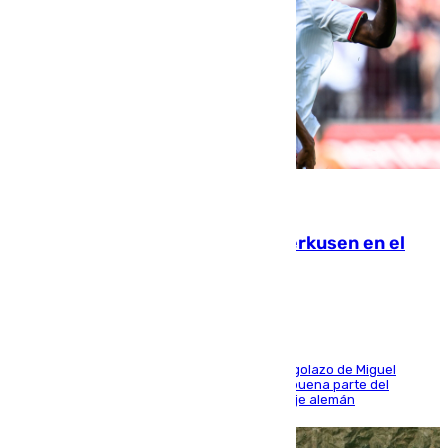
08.08.2026
El Sevilla se desinfla ante el Leverkusen en el
último ensayo (1-2)
El conjunto de Luis García se adelantó con un golazo de Miguel
Sierra y ofreció buenas sensaciones durante buena parte del
encuentro, pero acabó cediendo ante el empuje alemán