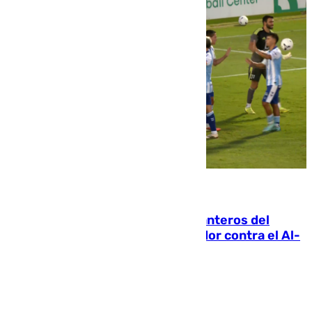
06.08.2026
Ya se han estrenado los tres delanteros del
Málaga: Eneko Jauregui, bigoleador contra el Al-
Arabi SC