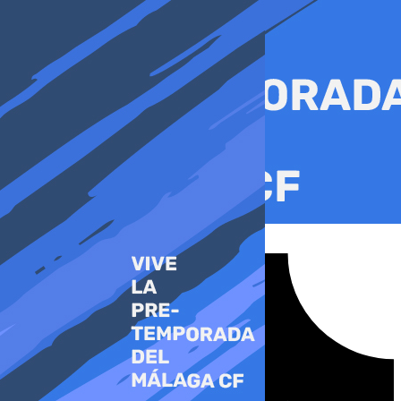
Ir
al
contenido
Tiktok