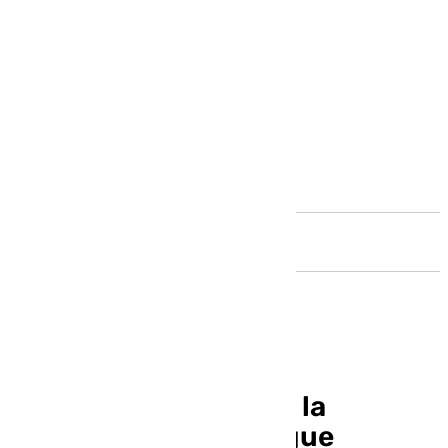
Andalucía
Jordi Pujol mejora de la
neumonía aunque sigue