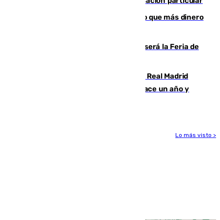
en el incendio de Los Gallardos ser acusación particular
Juanlu Sánchez, el sexto canterano que más dinero
deja en las arcas del Sevilla
Talleres, escape room y música: así será la Feria de
la Juventud Cofrade de Málaga
El fichaje más caro de la historia del Real Madrid
costaba 105 millones de euros menos hace un año y
jugaba en Leganés
Lo más visto >
Más noticias
Ver más >