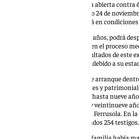
Audiencia Nacional por la causa abierta contra 
familia, previsto para el próximo 24 de noviembr
valorado para determinar si está en condiciones de
Aún se desconoce si Pujol, de 95 años, podrá des
solicita su defensa, participará en el proceso m
la capital catalana. Tras los resultados de este 
decidir si accede a esa solicitud, debido a su esta
El proceso, que está previsto que arranque dentro
supuestas irregularidades fiscales y patrimoniale
La Fiscalía solicita una pena de hasta nueve año
expresidente y pide entre ocho y veintinueve añ
Gironés, exesposa de Jordi Pujol Ferrusola. En l
total de 17 acusados y están citados 254 testigos.
En 2014 Pujol reconoció que su familia había m