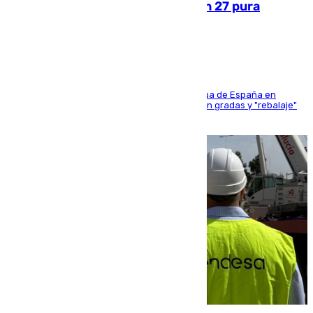
Sanlúcar arranca este sábado con 27 pura
sangres
181 edición de la competición hípica más antigua de España en
activo donde aficionados y profesionales llenan gradas y "rebalaje"
de la playa de sanluqueña