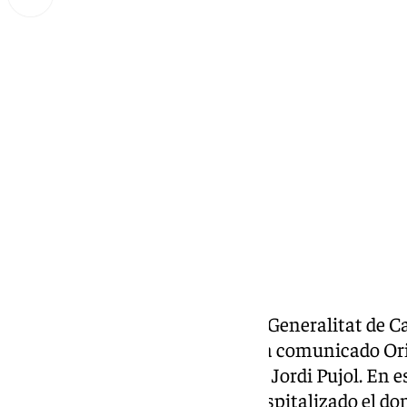
Miguel Alfonso
lunes, 17 noviembre 2025, 13:48
Compartir:
Por ahora, el expresidente de la Generalitat de 
se encuentra estable. O así lo ha comunicado Ori
de CiU en el Parlament e hijo de Jordi Pujol. E
evolución «positiva» tras ser hospitalizado el 