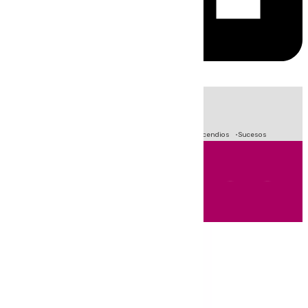
HOY
|
Fútbol
Primera División
Crisis Migratoria en Ceuta
Incendios
Sucesos
Andalucía