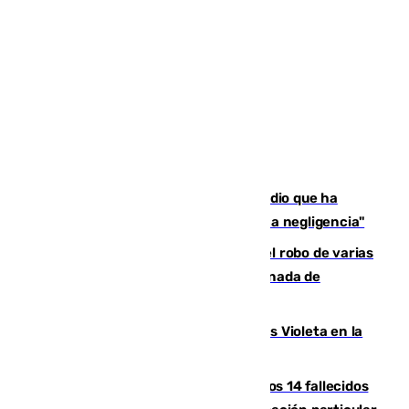
El acalde de Niebla cree que el incendio que ha
afectado a dos aldeas se originó "por una negligencia"
Golpe cofrade en Jaén: investigan el robo de varias
joyas de la Virgen de la Fuensanta Coronada de
Alcaudete
Con Málaga exige duplicar los Puntos Violeta en la
Feria de Málaga
La Justicia ofrece a las familias de los 14 fallecidos