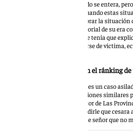
reputación porque todo el mundo se entera, pero
veces es mucho más delicado cuando estas situac
reflexiona antes de entrar a valorar la situación 
como «la mayor crisis multifactorial de su era c
crisis deportiva». «Se supone que tenía que expli
situación y lo que hizo fue echarse de víctima, e
sentencia.
Los presidentes de clubes, en el ránking 
Igualmente, el de Florentino no es un caso asilad
de cuatro diarios, ha vivido presiones similares 
ámbitos del poder. Siendo director de Las Provinc
del Valencia CF le llamó para pedirle que cesara 
fue igual de tajante: «Le dije a ese señor que no m