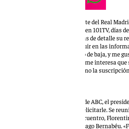
Quirós respondió ya al presidente del Real Mad
publicada al casi instante. Pero en 101TV, días de
ascuas, explica, con un poco más de detalle su r
sus intentos de presionar e influir en las inform
cierto «a día de hoy no está dado de baja, y me gu
una persona importante y a mí me interesa que s
encantado de mandarle yo mismo la suscripción
Las llamadas de Florentino
Cuando fue nombrado director de ABC, el preside
los primeros en llamarle para felicitarle. Se reu
más de hora y media. En ese encuentro, Florentin
proyecto de la reforma del Santiago Bernabéu. «