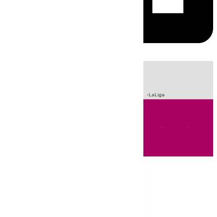
HOY
|
Sucesos
Crisis Migratoria en Ceuta
Fútbol
Incendios
LaLiga
Andalucía