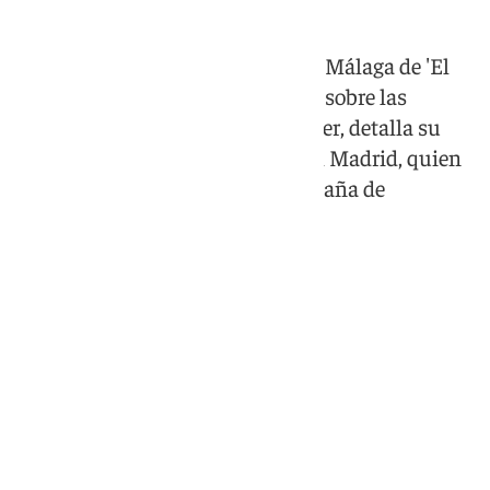
En el marco de la presentación en Málaga de 'El
último brindis', su oportuno libro sobre las
relaciones del periodismo y el poder, detalla su
relación con el presidente del Real Madrid, quien
acusó públicamente de una campaña de
desprestigio contra él