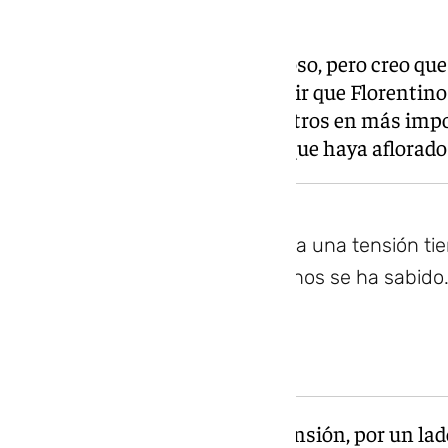
es mucho más sutil».
«Yo sé que es un hombre poderoso, pero creo que
los periodistas nos interesa decir que Florentino
también nos convertimos nosotros en más impor
Quirós, que ve algo positivo en que haya aflorado
Cuando se hace pública una tensión ti
reputación, pero al menos se ha sabido.
en silencio
«Cuando se hace pública una tensión, por un la