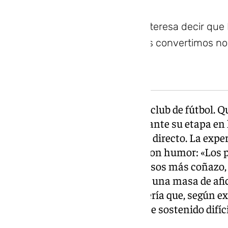
A los periodistas nos interesa decir que
porque así también nos convertimos no
No fue el único episodio con un club de fútbol. 
tensiones con el Málaga CF durante su etapa en 
ocasión no fue él el interlocutor directo. La exp
a una conclusión que formuló con humor: «Los pr
tienen un ranking de los poderosos más coñazo,
importantes pero tienen detrás una masa de afi
mucha infantería». Una infantería que, según ex
presiones públicas y un desgaste sostenido difíc
redacción.