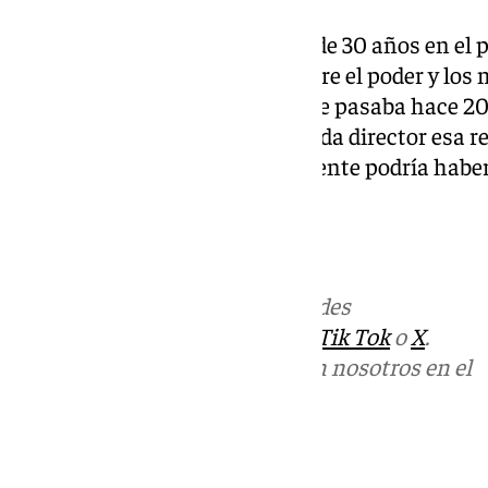
Su conclusión después de más de 30 años en el p
cabeceras es que la relación entre el poder y lo
diría que es algo distinto a lo que pasaba hace 
administra cada periodista y cada director esa re
reflexión sobre su libro difícilmente podría h
promoción.
Más noticias de
101TV
en las redes
sociales:
Instagram
,
Facebook
,
Tik Tok
o
X
.
Puedes ponerte en contacto con nosotros en el
correo
informativos@101tv.es
Tags: