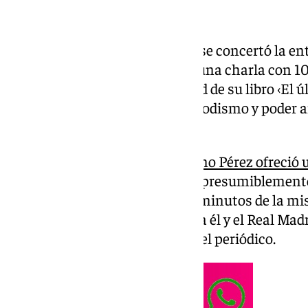
Nadie lo tenía previsto cuando se concertó la ent
del diario ABC, había aceptado una charla con 
con la presentación en la ciudad de su libro ‹El ú
novelada sobre corrupción, periodismo y poder 
hace 15 años.
Pero el pasado martes,
Florentino Pérez ofreció 
la primera en una década, para presumiblemente a
y en cambio dedicó 15 de los 65 minutos de la m
campaña de desprestigio contra él y el Real Mad
daría de baja como suscriptor del periódico.