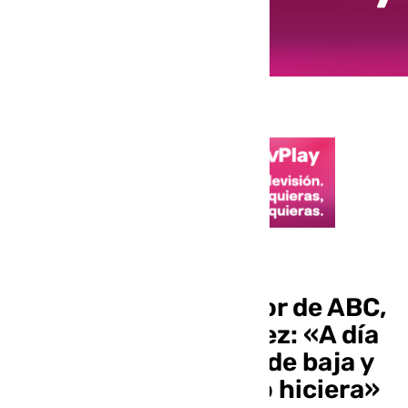
Periodismo y poder
Julián Quirós, director de ABC,
sobre Florentino Pérez: «A día
de hoy no se ha dado de baja y
me gustaría que no lo hiciera»