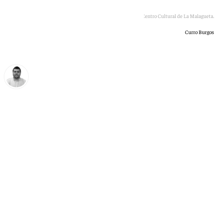
Julián Quirós, en la entrevista con 101TV en el Centro Cultural de La Malagueta.
Curro Burgos
Borja Gutiérrez
sábado, 16 mayo 2026, 08:53
Compartir: