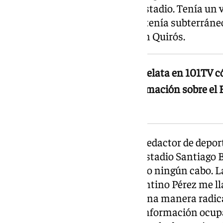
vio el gran proyecto del nuevo estadio. Tenía un
recogía el césped, cómo se mantenía subterráne
impresionante», recuerda Julián Quirós.
Julián Quirós, director de ABC, relata en 101TV 
dos veces para retirar una información sobre e
ocasiones se negó
La relación cambió cuando un redactor de deporte
web una información sobre el estadio Santiago 
buena. No nos habíamos saltado ningún cabo. La 
no tenía nada que decirle. Florentino Pérez me 
retirara o que la modificara de una manera radic
tomado la decisión de que esa información ocupa