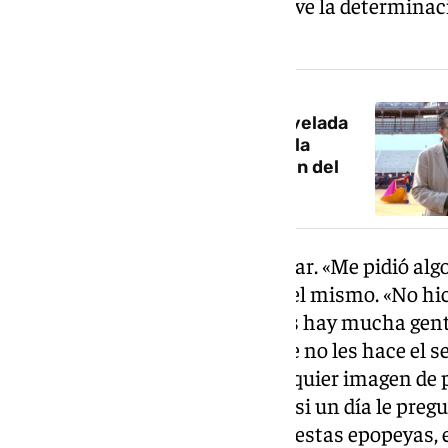
y sería portada del periódico. Tuve la determinac
lo haría».
NOTICIA RELACIONADA
‘El último brindis’, la crónica novelada
que explica los mecanismos de la
corrupción y la tortuosa relación del
poder y el periodismo
Semanas después, volvió a llamar. «Me pidió algo.
señala Quirós. El resultado fue el mismo. «No hi
es muy práctico. O por lo menos hay mucha gente
un periodista o un periódico que no les hace el se
fácil». Pero Julián descarta cualquier imagen de 
van a ayudar, evidentemente. Y si un día le pregu
que eres un tío estupendo. Pero estas epopeyas, 