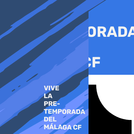
Ir
al
contenido
Tiktok