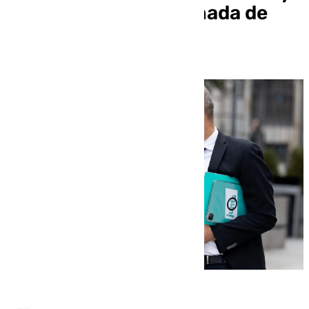
avisa: «No hacemos nada de
farol