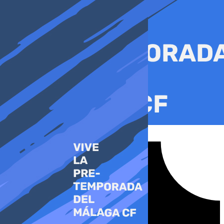
Ir
al
contenido
Tiktok