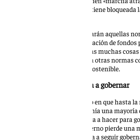
Gobierno en tramitación no tienen «marcha atrás
agregado, señalando que quien tiene bloqueada la
español», no su partido.
También ha admitido que apoyarán aquellas no
antes de la ruptura, como la dotación de fondos 
votar a favor porque es una de las muchas cosas 
añadido, mencionando también otras normas co
Cliente y a la Ley de Movilidad Sostenible.
Pregunta a Sánchez cómo va a gobernar
Con todo, Nogueras ha insistido en que hasta la 
del Gobierno, Pedro Sánchez, tenía una mayoría 
tiene y le ha preguntado cómo va a hacer para 
parlamentaria, cuando un gobierno pierde una m
explicar a la ciudadanía cómo va a seguir gober