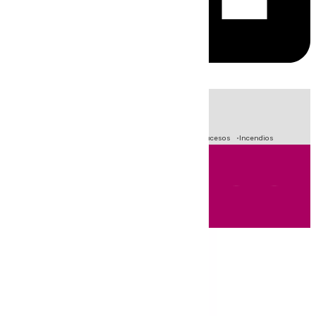
HOY
|
Fútbol
Primera División
Crisis Migratoria en Ceuta
Sucesos
Incendios
Andalucía