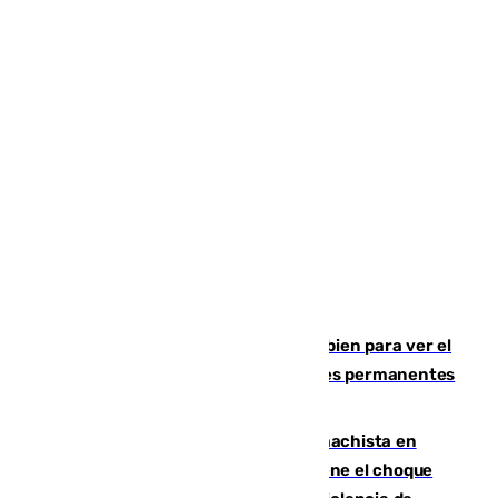
¿Qué puede pasar si no te proteges bien para ver el
eclipse?: los expertos alertan de lesiones permanentes
de retina
Moreno condena el último crimen machista en
Benahavís mientras el Gobierno mantiene el choque