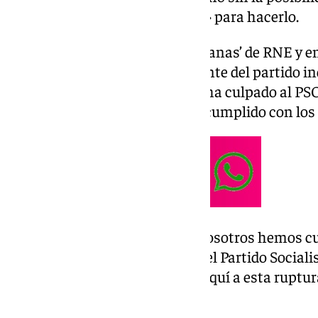
perdido una mayoría necesaria» para hacerlo.
En dos entrevistas en ‘Las mañanas’ de RNE y en 
recogido Europa Press, la dirigente del partido 
su formación no va «de farol» y ha culpado al PSO
Junts este jueves por no haber cumplido con los
«El PSOE nos ha llevado aquí, nosotros hemos c
cumplido su parte del acuerdo, el Partido Social
acuerdo. Quien nos ha llevado aquí a esta ruptura
ha sentenciado.