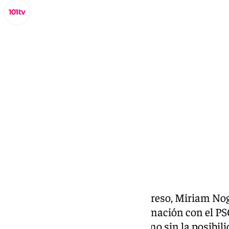
Miguel Alfonso
viernes, 7 noviembre 2025, 11:13
Compartir:
La portavoz de
Junts
en el Congreso, Miriam Nog
viernes que la ruptura de su formación con el PSO
«marcha atrás», y deja al Gobierno sin la posibi