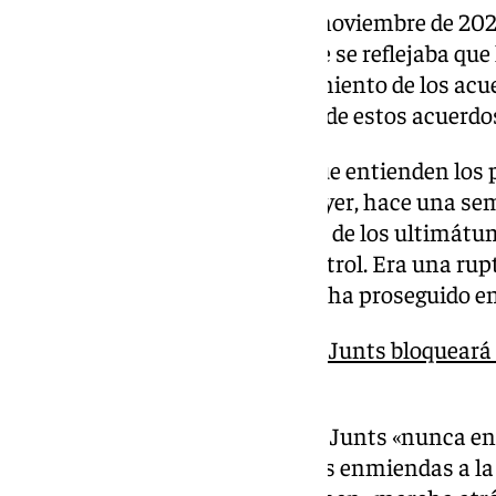
Nogueras ha recordado que en noviembre de 202
acuerdo de investidura en el que se reflejaba que 
estaría «en función del cumplimiento de los acue
realidad es que la gran mayoría de estos acuerdo
«Parece que el único lenguaje que entienden los p
llevar al límite todo. Nosotros ayer, hace una 
No era un ultimátum, el tiempo de los ultimátu
claro en la última sesión de control. Era una r
avaló la militancia del partido», ha proseguido e
Elecciones en el horizonte: Junts bloqueará 
Presupuestos
De este modo, ha sostenido que Junts «nunca en l
su ruptura con el Ejecutivo y sus enmiendas a la 