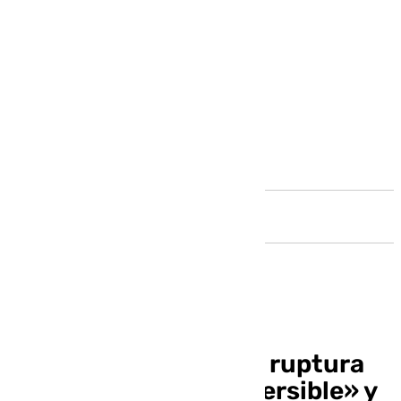
Andalucía
Junts asegura que la ruptura
con el PSOE es «irreversible» y