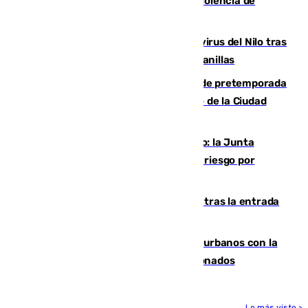
con la Junta por las competencias de violencia de
género
Málaga refuerza la vigilancia por el virus del Nilo tras
detectar un mosquito positivo en Campanillas
Málaga-Ceuta: cuarto compromiso de pretemporada
de los blanquiazules en busca del Trofeo de la Ciudad
Autónoma
Málaga, en alerta por el virus del Nilo: la Junta
decreta Campanillas como zona de alto riesgo por
varios casos recientes
El Gobierno registra 1.342 menores tras la entrada
masiva del pasado 30 de julio
Cádiz despide seis «puntos negros» urbanos con la
orden de retirada para quioscos abandonados
Lo más visto >