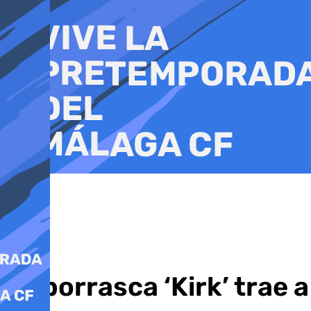
Ir
al
contenido
La borrasca ‘Kirk’ trae a