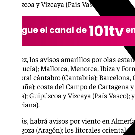
Guipúzcoa y Vizcaya (País Vasco).
A su vez, los avisos amarillos por olas est
(Andalucía); Mallorca, Menorca, Ibiza y Form
del litoral cántabro (Cantabria); Barcelona,
(Cataluña); costa del Campo de Cartagena y
Murcia); Guipúzcoa y Vizcaya (País Vasco);
Valenciana).
Además, habrá avisos por viento en Almería
y Zaragoza (Aragón); los litorales oriental y