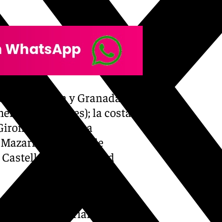
arán en Almería y Granada
entera (Baleares); la costa
 Girona y Tarragona
 Mazarrón (Región de
 y Castellón (Comunidad
 (Andalucía); Huesca, Teruel
 occidental asturianos y