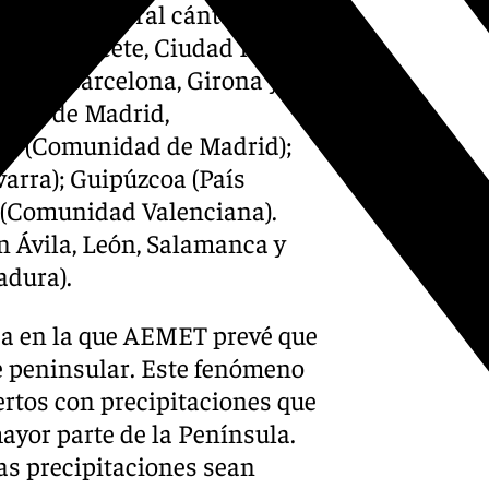
rias); el litoral cántabro
eón); Albacete, Ciudad Real,
ncha); Barcelona, Girona y
ierra de Madrid,
ste (Comunidad de Madrid);
arra); Guipúzcoa (País
ia (Comunidad Valenciana).
en Ávila, León, Salamanca y
adura).
da en la que AEMET prevé que
te peninsular. Este fenómeno
ertos con precipitaciones que
mayor parte de la Península.
las precipitaciones sean