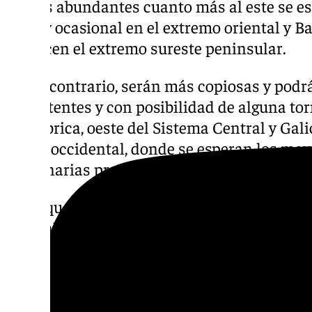
menos abundantes cuanto más al este se est
débil y ocasional en el extremo oriental y B
alcancen el extremo sureste peninsular.
Por el contrario, serán más copiosas y podrá
persistentes y con posibilidad de alguna tor
cantábrica, oeste del Sistema Central y Gali
mitad occidental, donde se esperan los ma
en Canarias predominarán los cielos poco n
En lo que respecta a las temperaturas, la
general y lo harán de manera marcada en int
del norte. Por otro lado, estarán en descens
puntos del litoral mediterráneo y Pirineos
bajarán en el sureste peninsular y tercio n
subidas en el resto. En el archipiélago can