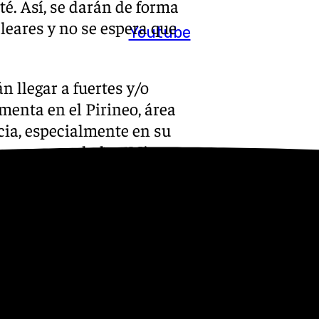
é. Así, se darán de forma
aleares y no se espera que
Youtube
n llegar a fuertes y/o
menta en el Pirineo, área
cia, especialmente en su
yores acumulados. Mientras,
ubosos o con intervalos.
s máximas aumentarán en
eriores del sureste y zonas
o en el suroeste peninsular y
. Asimismo, las mínimas
oroeste y predominarán las
ario predominarán los