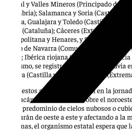
Central y Valles Mineros (Principado de Astu
(Cantabria); Salamanca y Soria (Castilla y L
Cuenca, Gualajara y Toledo (Castilla-La Ma
Lleida (Cataluña); Cáceres (Extremadura); S
Metropolitana y Henares, y Sur, Vegas y Oe
Centro de Navarra (Comunidad Foral de Nav
Vasco); Ibérica riojana (La Rioja); y Valenc
Asimismo, se registrarán avisos por lluvia 
Zamora (Castilla y León); y Cáceres (Extrem
Todos estos avisos se producen en la jorna
el huracán ‘exKirk’ se sitúe sobre el noroes
dejará predominio de cielos nubosos o cubi
avanzarán de oeste a este y afectando a la 
Por zonas, el organismo estatal espera que 