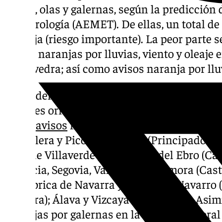
viento, olas y galernas, según la predicción 
Meteorología (AEMET). De ellas, un total de 
naranja (riesgo importante). La peor parte se
avisos naranjas por lluvias, viento y oleaje
Pontevedra; así como avisos naranja por llu
Por lo demás, los avisos naranjas por olas e
litorales oriental occidental asturiano (Pri
habrá
avisos
naranjas por viento en la suroc
Cordillera y Picos de Europa (Principado de 
valle de Villaverde y Cantabria del Ebro (Can
Palencia, Segovia, Valladolid y Zamora (Casti
cantábrica de Navarra y el Pirineo Navarro
Navarra); Álava y Vizcaya (País Vasco). Asi
naranjas por galernas en la costa del litoral