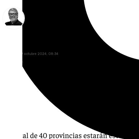
Francisco Marmolejo
miércoles, 9 octubre 2024, 08:34
Compartir:
Un total de 40 provincias estarán este miérc