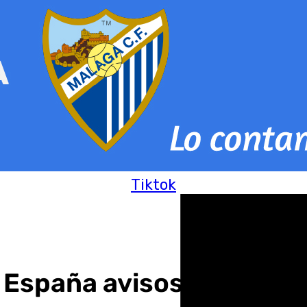
Tiktok
 España avisos por lluvia