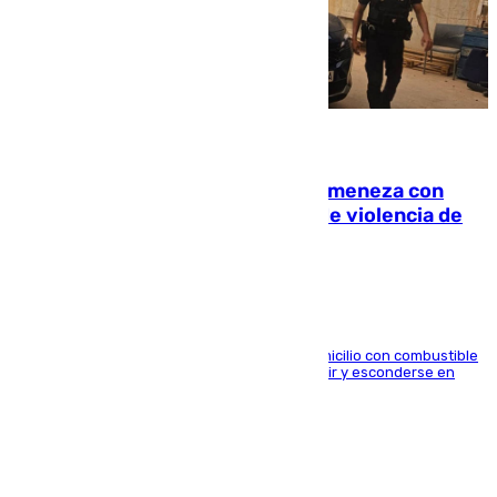
08.08.2026
Retiene a su mujer en su casa y ameneza con
quemar la vivienda: nuevo caso de violencia de
género en Málaga
El arrestado, de 54 años, habría rociado el domicilio con combustible
y habría impedido salir a la víctima antes de huir y esconderse en
una casa cercana