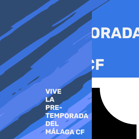
Ir
al
contenido
Tiktok