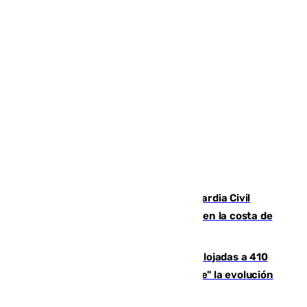
Persecución en Punta Umbría: la Guardia Civil
interviene más de 800 kilos de cocaína en la costa de
Huelva
El incendio de Niebla mantiene desalojadas a 410
personas que siguen con "incertidumbre" la evolución
del viento