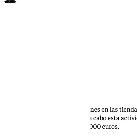
Francisco Marmolejo
domingo, 29 septiembre 2024, 15:05
Compartir:
La venta de perros, gatos y hurones en las tiend
partir de este domingo, y llevar a cabo esta act
importe oscila de 50.001 a 200.000 euros.