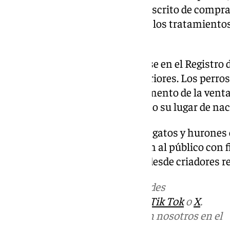
hacerlo mediante un contrato escrito de compra
en «buen estado sanitario y con los tratamientos
especie».
Las ventas deberán comunicarse en el Registro 
plazo de tres días hábiles posteriores. Los perro
mínimo de dos meses en el momento de la venta s
núcleo zoológico declarado como su lugar de na
«La comercialización de perros, gatos y hurones 
como su exhibición y exposición al público con 
hurones solo podrán venderse desde criadores re
Más noticias de
101TV
en las redes
sociales:
Instagram
,
Facebook
,
Tik Tok
o
X
.
Puedes ponerte en contacto con nosotros en el
correo
informativos@101tv.es