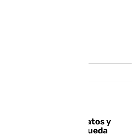
Andalucía
La venta de perros, gatos y
hurones en tiendas queda