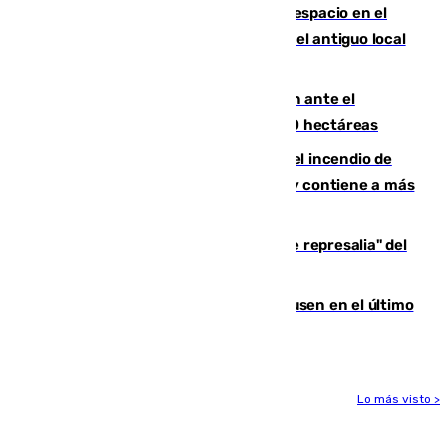
Las marcas internacionales ganan espacio en el
Centro de Málaga: la Tagliatella abre en el antiguo local
de Vox Sports Bar
Moreno pide extremar la precaución ante el
incendio de Niebla, que supera las 4.000 hectáreas
340 personas más desalojadas por el incendio de
Niebla, que mantiene a 410 evacuadas y contiene a más
de 500 efectivos trabajando
Italia responde ante las "medidas de represalia" del
Gobierno de Sánchez
El Sevilla se desinfla ante el Leverkusen en el último
ensayo (1-2)
Lo más visto >
Más noticias