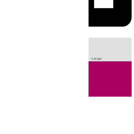
HOY
|
Sucesos
Crisis Migratoria en Ceuta
Fútbol
Incendios
LaLiga
Andalucía