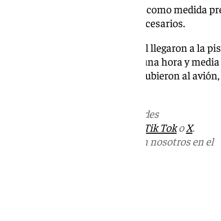
utilizando una mascarilla FFP2 como medida pre
objetos personales mínimos necesarios.
Alrededor de las 10.20 hora local llegaron a la pi
tras un periodo de algo más de una hora y media 
protección individual (EPI), se subieron al avió
antes de las 12.00 hora local.
Más noticias de
101TV
en las redes
sociales:
Instagram
,
Facebook
,
Tik Tok
o
X
.
Puedes ponerte en contacto con nosotros en el
correo
informativos@101tv.es
Tags:
Últimas noticias