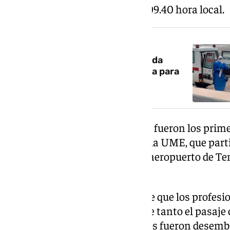
Granadilla, comenzó sobre las 09.40 hora local.
NOTICIA RELACIONADA
La mujer ingresada en Alicante da
negativo en hantavirus y espera para
realizarse una segunda prueba
Los 14 pasajeros españoles, que fueron los prim
subieron a varios autobuses de la UME, que part
Civil y la propia UME rumbo al aeropuerto de Ten
aproximado de diez minutos.
El operativo se inició después de que los profesi
confirmaran a primera hora que tanto el pasaje
asintomáticos. Así, los pasajeros fueron desem