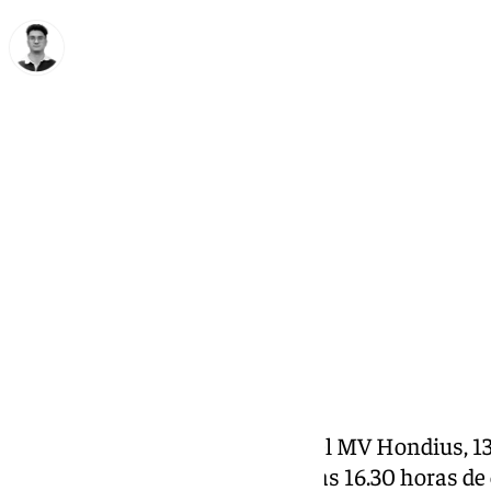
Ignacio Pérez
domingo, 10 mayo 2026, 18:09
Compartir:
Los 14 ciudadanos españoles del MV Hondius, 13
tripulación, han llegado sobre las 16.30 horas d