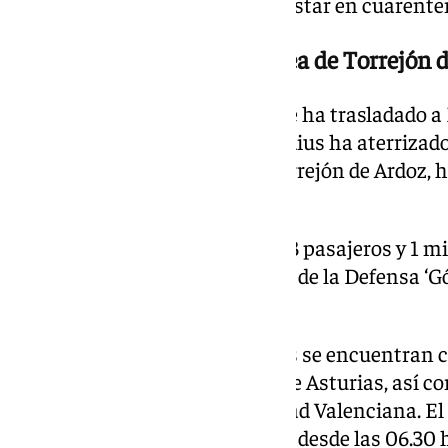
MV Hondius, que tendrán que estar en cuarenten
Un aterrizaje en la base aérea de Torrejón 
El avión del Ejército del Aire que ha trasladado a
españoles del crucero MV Hondius ha aterrizado 
domingo en la base aérea de Torrejón de Ardoz, 
Defensa.
Los 14 ciudadanos españoles, 13 pasajeros y 1 mi
trasladados al Hospital Central de la Defensa ‘G
ingresados y harán cuarentena.
Entre los españoles repatriados se encuentran c
de Madrid, tres del Principado de Asturias, así c
de Galicia y otra de la Comunidad Valenciana. E
pasajeros del crucero, fondeado desde las 06.30 