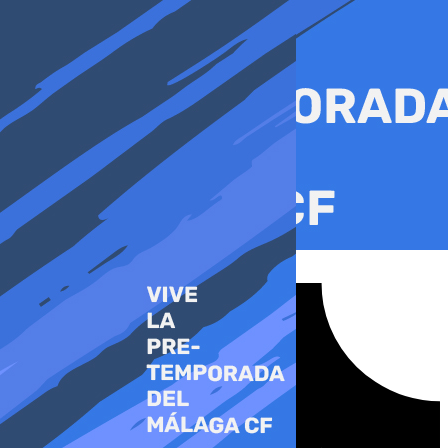
Ir
al
contenido
Tiktok