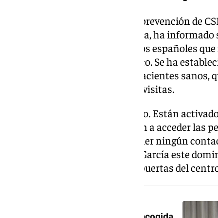
En concreto, el responsable de prevención de CSI
Defensa Gómez Ulla, José García, ha informado s
implementarán para recibir a los españoles que
Tenerife tras su paso por el barco. Se ha estable
garantizar la seguridad de los pacientes sanos, 
contacto con otros pacientes o visitas.
«Tranquilidad, todo está previsto. Están activado
cerrado ya la zona por la que van a acceder las p
la planta perfectamente sin tener ningún cont
familiar o visita», ha explicado García este domi
medios de comunicación a las puertas del centro
NOTICIA RELACIONADA
El Papa agradece a Canarias la acogida