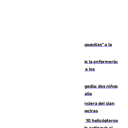
Más de 15.000 ceutíes reclaman "respuestas" a la
crisis migratoria
Buenas noticias para el Málaga desde la enfermería:
Juan Cruz se incorpora con normalidad a los
entrenamientos
Una venganza familiar acaba en tragedia: dos niños
y un adulto mueren en una piscina en Italia
Golpe definitivo a la estructura financiera del clan
de los hermanos Sánchez Castro en Algeciras
Más de 600 bomberos, 169 medios y 10 helicópteros
están desplegados en la zona intentando extinguir el