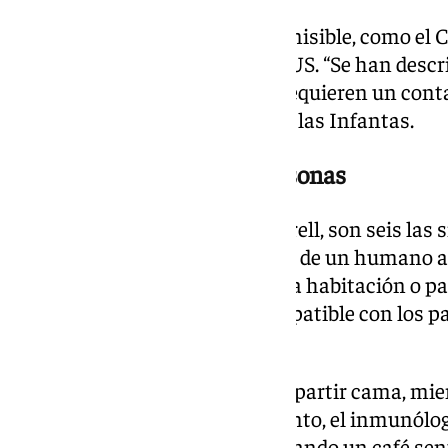
Si esto hubiera sido muy transmisible, como el Cov
ejemplifica el catedrático de la US. “Se han descr
espacios muy confinados que requieren un conta
Ignacio Jesús Molina Pineda de las Infantas.
Cómo se contagia entre personas
En concreto, según describe Corell, son seis las 
de los Andes se puede contagiar de un humano a o
convivencia en una casa, en una habitación o 
mismo lugar cerrado, caso compatible con los pa
camarotes.
El segundo escenario sería compartir cama, mien
un contacto íntimo. En este punto, el inmunólo
ser sexual o no. Si estamos tomando un café sen