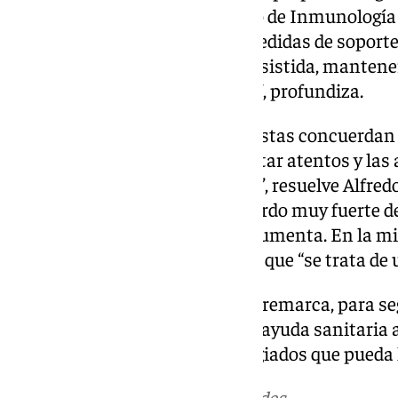
Infantas. Por ello, el catedrático de Inmunología
manera de actuar es aplicar “medidas de soporte”
dar una adecuada respiración asistida, mantener
hemodinámicamente estable…”, profundiza.
A pesar de ello, ambos especialistas concuerdan
preocupados”. “Tenemos que estar atentos y las 
estar alerta, y muy coordinadas”, resuelve Alfre
nerviosos, todavía con un recuerdo muy fuerte de 
exagerando muchas cosas”, argumenta. En la mi
Pineda de las Infantas sostiene que “se trata de 
“Es un virus de contagio difícil”, remarca, para
que es necesario “proporcionar ayuda sanitaria a
barco y a los potenciales contagiados que pueda
Más noticias de
101TV
en las redes