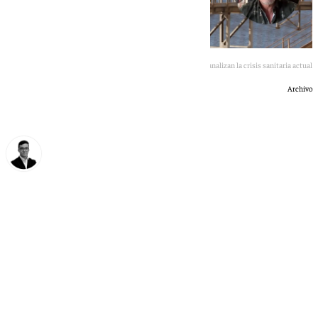
Expertos analizan la crisis sanitaria actual
Archivo
Chema Ruiz
jueves, 7 mayo 2026, 22:56
Compartir: