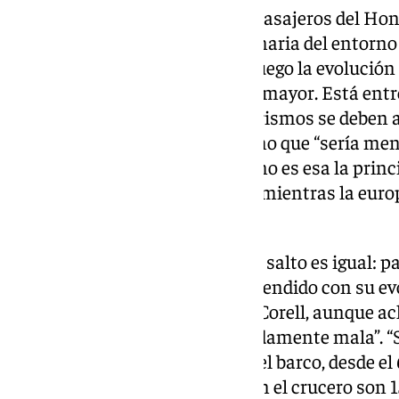
La cepa que ha infectado a los pasajeros del Ho
variante, conocida por ser originaria del entorno
cuadro inicial, tipo gripe, pero luego la evolución
Corell. “Su letalidad es también mayor. Está ent
si bien considera que estos guarismos se deben a
de Argentina y de Chile”, así como que “sería men
hospitales”. En cualquier caso, no es esa la princ
desmarca de la anterior es que, mientras la euro
entre humanos, esta sí.
“En la variante Andes, el primer salto es igual: p
pero es una variedad que ha aprendido con su ev
de persona a persona”, ahonda Corell, aunque ac
hacerlo “es muy mala, extremadamente mala”. “
llevan produciéndose casos en el barco, desde el 
ocho personas contagiadas, y en el crucero son 1