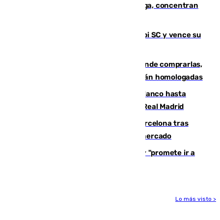
España en este 2026: Andalucía y Málaga, concentran
el foco de la tragedia
El Málaga es muy superior al Al-Arabi SC y vence su
primer encuentro de pretemporada
Gafas para el eclipse solar 2026: dónde comprarlas,
dónde conseguirlas y cómo saber si están homologadas
Vinícius Júnior seguirá vestido de blanco hasta
2032 tras cerrar su renovación con el Real Madrid
Rodrigo negocia su fichaje por el Barcelona tras
romper con el Madrid y revoluciona el mercado
El Rey traslada a Vivas su respaldo y "promete ir a
Ceuta" después de la crisis migratoria
Lo más visto >