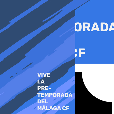
Ir
al
contenido
Tiktok