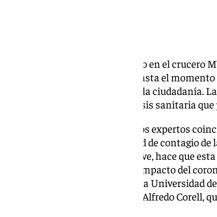
El brote de hantavirus detectado en el crucero 
pasajeros se han confirmado hasta el momento 
despertado cierta alarma entre la ciudadanía. 
pandémicos y el origen de la crisis sanitaria que
En esta ocasión, sin embargo, los expertos coin
preocupados”. La baja capacidad de contagio de l
padecen los infectados en la nave, hace que esta
mínimamente comparable” al impacto del coron
catedrático de Inmunología de la Universidad d
Molina Pineda de las Infanta, y Alfredo Corell, 
la Universidad de Sevilla (US).