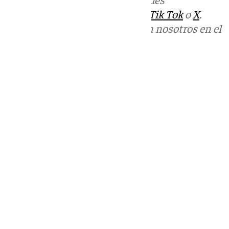
sociales:
Instagram
,
Facebook
,
Tik Tok
o
X
.
Puedes ponerte en contacto con nosotros en el
correo
informativos@101tv.es
Tags:
Últimas noticias