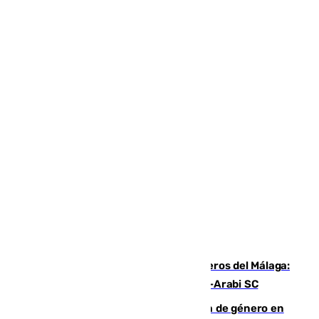
Ya se han estrenado los tres delanteros del Málaga:
Eneko Jauregui, bigoleador contra el Al-Arabi SC
35 mujeres asesinadas por violencia de género en