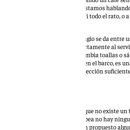
cerveza, yo estoy contagiado y estamos hablando
respiración te están cayendo a ti todo el rato, o a
tomas el virus”, apunta.
Una cuarta posibilidad de contagio se da entre 
a cuidarla. La quinta atañe directamente al servi
pillar el hantavirus en lo que cambia toallas o 
último, que sucede con certeza en el barco, es u
hantavirus sin disponer de protección suficiente
enumeración.
Sin tratamiento
Sea como fuere, la evidencia es que no existe un
enfermedad. “En la Unión Europea no hay ning
específica. En otro países se han propuesto algu