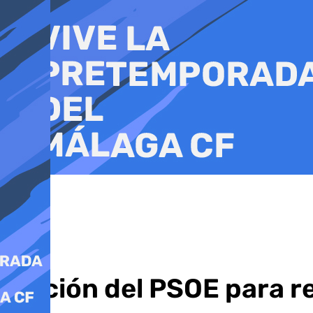
Ir
al
contenido
Moción del PSOE para r