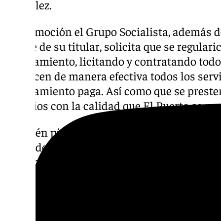
González.
En su moción el Grupo Socialista, además d
el cese de su titular, solicita que se regular
Ayuntamiento, licitando y contratando todo
fiscalicen de manera efectiva todos los servi
Ayuntamiento paga. Así como que se presten
servicios con la calidad que El Puerto se me
También piden que se den explicaciones po
acaecidos sobre la recogida y posterior ver
de comercios privados con personal y recur
Ayuntamiento. Y que Germán Beardo como al
disculpas a todas las personas perjudicadas
mantener las condiciones de limpieza y salu
poder usar el transporte público las person