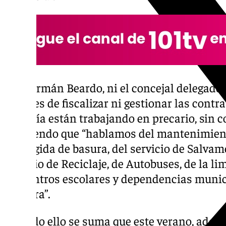
“Ni Germán Beardo, ni el concejal delegado,
capaces de fiscalizar ni gestionar las contr
mayoría están trabajando en precario, sin co
añadiendo que “hablamos del mantenimiento
y recogida de basura, del servicio de Salvam
servicio de Reciclaje, de Autobuses, de la l
los centros escolares y dependencias munici
etcétera”.
Y a todo ello se suma que este verano, ademá