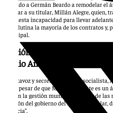
instando a Germán Beardo a remodelar el á
cambiar a su titular, Millán Alegre, quien, 
manifiesta incapacidad para llevar adelante
que aglutina la mayoría de los contratos y, 
municipal.
Moción del PSOE para remodel
Medio Ambiente
El portavoz y secretario general socialista,
que “a pesar de que Medio Ambiente es un 
peso en la gestión municipal, es una de las
inacción del gobierno del Partido Popular, d
ausencia”.