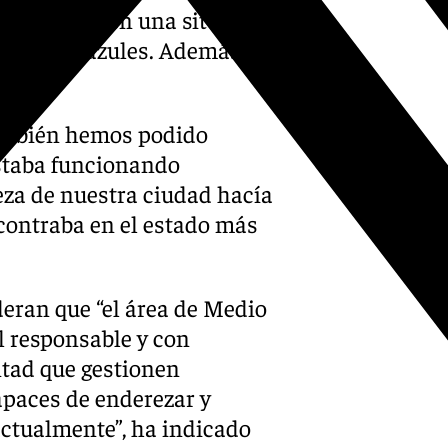
os usuarios en una situación
 banderas azules. Además, con
ambién hemos podido
estaba funcionando
eza de nuestra ciudad hacía
ncontraba en el estado más
deran que “el área de Medio
l responsable y con
ntad que gestionen
apaces de enderezar y
 actualmente”, ha indicado