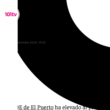
Miguel Alfonso
jueves, 5 septiembre 2024, 13:02
Compartir:
El PSOE de El Puerto
ha elevado al pleno d