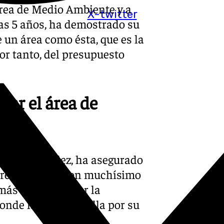
rea de Medio Ambiente y a
X-twitter
tras 5 años, ha demostrado su
 un área como ésta, que es la
por tanto, del presupuesto
ar el área de
 Ángel González, ha asegurado
área esencial con muchísimo
 más afectadas por la
onde la gestión brilla por su