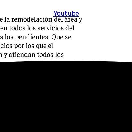
Youtube
e la remodelación del área y
icen todos los servicios del
s los pendientes. Que se
cios por los que el
 y atiendan todos los
rece.
r los últimos hechos
tido de residuos procedentes
sos sufragados por este
calde de la ciudad, pida
 por su nefasta gestión al no
bridad en la ciudad, al no
as con movilidad reducida, a