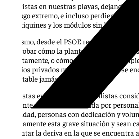
socorristas en nuestras playas, dejando a l
de riesgo extremo, e incluso perdiendo las
los botiquines y los módulos sin luz.
Asimismo, desde el PSOE recuerdan que “t
comprobar cómo la planta de reciclaje no 
correctamente, o cómo el personal de limpi
servicios privados mientras El Puerto se e
lamentable jamás visto”.
Ante estas evidencias, los socialistas consi
Ambiente necesita ser liderada por persona
capacidad, personas con dedicación y volu
políticamente esta grave situación y sean c
reorientar la deriva en la que se encuentra