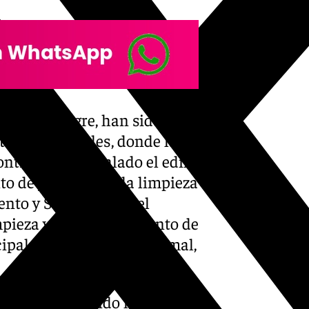
 Millán Alegre, han sido
atas municipales, donde la
ntrato”, ha señalado el edil,
 de jardines, de la limpieza
ento y Socorrismo, del
impieza y el mantenimiento de
pales, del bienestar animal,
s, hemos sufrido la falta de