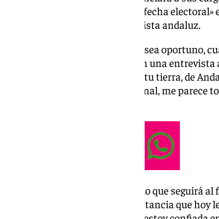
«cuando nos aproximemos a la fecha electoral» e
cuerpo y alma» el partido socialista andaluz.
«Lo haré en el momento en que sea oportuno, c
fecha electoral», ha explicado en una entrevista
ganas porque ser presidenta de tu tierra, de Anda
tantos años de mi vida profesional, me parece t
ha señalado.
La líder del PSOE-A ha asegurado que seguirá al 
las encuestas mantengan la distancia que hoy le
a ganar la Junta de Andalucía y estoy confiada e