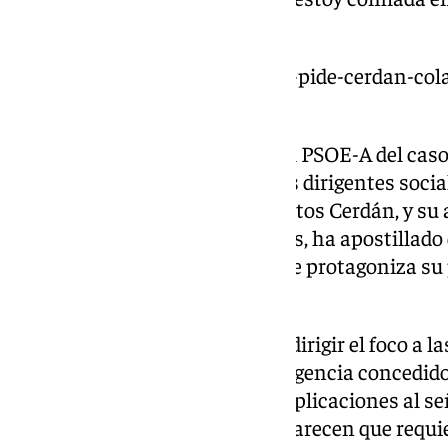
sentenciado Montero.
https://www.101tv.es/montero-pide-cerdan-cola
supremo/
Preguntada por el impacto en el PSOE-A del caso 
presuntamente a ex destacados dirigentes social
secretario de Organización, Santos Cerdán, y su 
de Transportes, José Luis Ábalos, ha apostillado 
más los casos de corrupción que protagoniza su p
Popular».
También ha aprovechado para dirigir el foco a la
acerca de los contratos de emergencia concedido
Salud. «¿Por qué nadie le pide explicaciones al 
casos de corrupción? A mí me parecen que requie