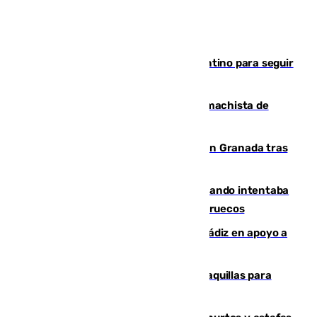
Marruecos, la principal baza de Infantino para seguir
al frente de la FIFA
Pedro Sánchez condena el crimen machista de
Benahavís
Angustioso rescate de una familia en Granada tras
caer su coche por un terraplén
Fallece un joven tras caer al mar cuando intentaba
entrar en parapente a Ceuta desde Marruecos
CIES NO moviliza a la provincia de Cádiz en apoyo a
la respuesta humanitaria de Ceuta
El mercado de Jerez refrigera sus taquillas para
facilitar las compras a sus visitantes