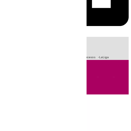
HOY
|
Fútbol
Primera División
Crisis Migratoria en Ceuta
Sucesos
LaLiga
Andalucía