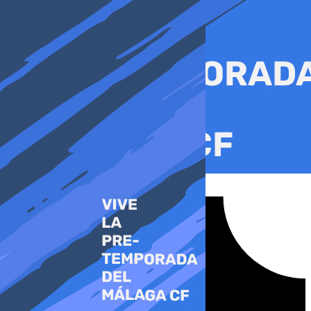
Ir
al
contenido
Tiktok