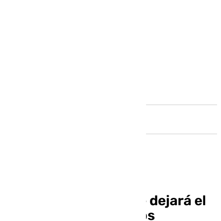
Andalucía
Montero anuncia que dejará el
Gobierno «cuando nos