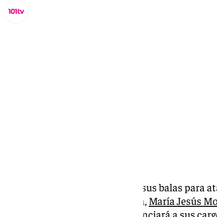
Miguel Alfonso
domingo, 29 junio 2025, 17:04
Compartir:
La Junta se quedará sin una de sus balas para at
primera y ministra de Hacienda,
María Jesús M
PSOE-A ha anunciado que renunciará a sus cargo