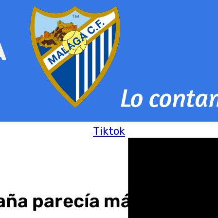
Tiktok
aña parecía más de Géno