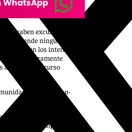
e «no caben excusas para
no lo entiende ningún
e defienden los intereses de
 un interés puramente
es acaba ese discurso
comunidades-abandonan-
de Economía del PP, Juan
l dinero para comprar votos,