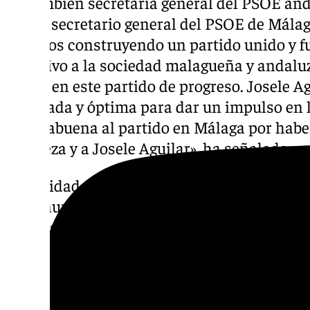
La también secretaria general del PSOE and
nuevo secretario general del PSOE de Málag
estamos construyendo un partido unido y fu
atractivo a la sociedad malagueña y andalu
confíe en este partido de progreso. Josele 
adecuada y óptima para dar un impulso en 
enhorabuena al partido en Málaga por haber 
fortaleza y a Josele Aguilar», ha señalado.
En calidad de secretaria general del PSOE-
que anuncié mi paso adelante en el PSOE-A
nervioso, y tienen motivos». «Estamos todos
a la ciudadanía. Le recomendaría al Gobier
recibo muchos descalificativos hacia mi pe
todo el tiempo es confrontar», ha concluido.