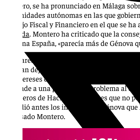
Montero, se ha pronunciado en Málaga sobre
comunidades autónomas en las que gobierna
Consejo Fiscal y Financiero en el que se ha
la deuda
. Montero ha criticado que la conse
Carolina España, «parecía más de Génova q
«Me parece lamentable y no creo que haya j
hicieran dejación de funciones. Uno tiene l
los intereses de los diferentes territorios. E
responde a una pataleta. El problema al que
consejeros de Hacienda del PP es que no po
defendió antes los intereses de Génova que 
expresado Montero.