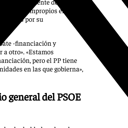
permanentemente del agravio
omentarios impropios en un
 algunos por su
ate -financiación y
r a otro». «Estamos
anciación, pero el PP tiene
idades en las que gobierna»,
rio general del PSOE