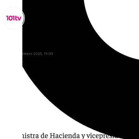
Lynx Devs
jueves, 27 febrero 2025, 19:03
Compartir:
La ministra de Hacienda y vicepresidenta I