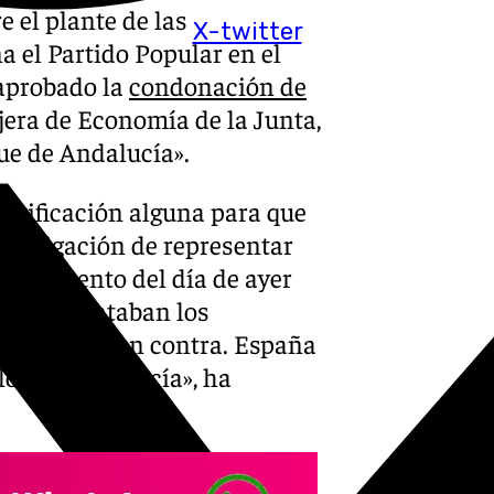
 el plante de las
X-twitter
 el Partido Popular en el
 aprobado la
condonación de
jera de Economía de la Junta,
ue de Andalucía».
ustificación alguna para que
a obligación de representar
l esperpento del día de ayer
 se enfrentaban los
dían votar en contra. España
los de Andalucía», ha