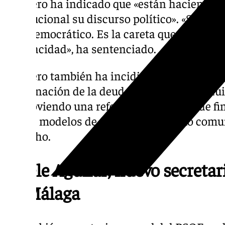
Montero ha indicado que «están haciendo 
institucional su discurso político». «Son c
país democrático. Es la careta que se ponen
incapacidad», ha sentenciado.
Montero también ha incidido en que «un deb
condonación de la deuda- no puede sustitui
promoviendo una reforma del sistema de fin
tantos modelos de financiación como comun
ha dicho.
Josele Aguilar, nuevo secreta
de Málaga