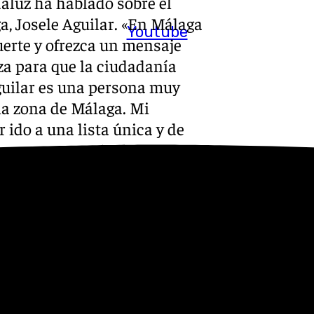
aluz ha hablado sobre el
a, Josele Aguilar. «En Málaga
Youtube
erte y ofrezca un mensaje
za para que la ciudadanía
Aguilar es una persona muy
la zona de Málaga. Mi
ido a una lista única y de
A, ha declarado que «desde
 hemos visto a un PP muy
 decididos a ofertar progreso
no andaluz tranquilidad,
rsona. Lo que están haciendo