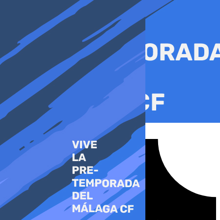
Ir
al
contenido
Tiktok