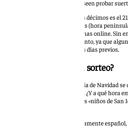
oportunidades para quienes deseen probar suert
La fecha límite para adquirir los décimos es el 2
venta cerrando a las 22:00 horas (hora peninsul
venta físicos como en plataformas online. Sin e
la compra para el último momento, ya que algu
ajustar sus horarios durante los días previos.
¿Cuándo se celebra el sorteo?
El tradicional sorteo de la Lotería de Navidad se
la mañana, como es costumbre. ¿Y a qué hora emp
mañana, sin falta, estarán ya los «niños de San
cantar premios.
Y, aunque es un sorteo exclusivamente español, 