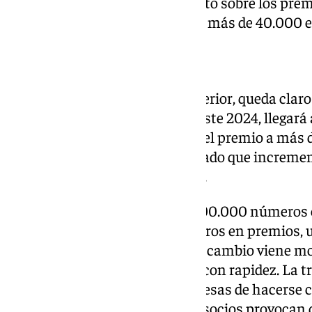
en 2013 se introdujo un impuesto sobre los prem
que actualmente aplica a los de más de 40.000 e
Más premios que nunca
Teniendo en cuenta todo lo anterior, queda claro 
este sorteo. No obstante, para este 2024, lleg
que aumentará la emoción por el premio a más de
Apuestas del Estado ha anunciado que increment
ocho en comparación con 2023.
Por tanto, habrá 193 series de 100.000 números 
un total de 2.702 millones de euros en premios, 
desde el propio organismo, este cambio viene m
ciertos números que se agotan con rapidez. La tr
organizaciones y grandes empresas de hacerse 
repartir entre sus empleados o socios provocan q