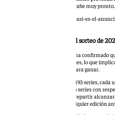
disponibles de ese número se acabe muy pronto.
https://www.101tv.es/191282-2-asi-es-el-anunci
2024/
Principales novedades en el sorteo de 20
Loterías y Apuestas del Estado ha confirmado que
incrementará la emisión de series, lo que implic
por tanto, más oportunidades para ganar.
Este año, el sorteo contará con 193 series, cada
representa un aumento de ocho series con resp
resultado, el total de premios a repartir alcanzar
una cifra récord que supera cualquier edición ant