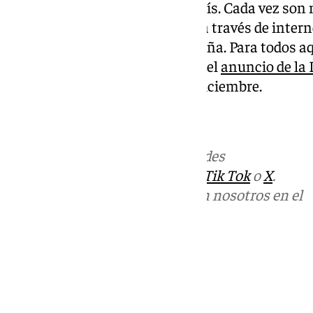
trascendido las fronteras del país. Cada vez son
internacionales que se suman a través de intern
puntos de venta físicos en España. Para todos a
animado a comprar un décimo, el
anuncio de la 
transmitir la ilusión del 22 de diciembre.
Más noticias de
101TV
en las redes
sociales:
Instagram
,
Facebook
,
Tik Tok
o
X
.
Puedes ponerte en contacto con nosotros en el
correo
informativos@101tv.es
Tags:
Últimas noticias