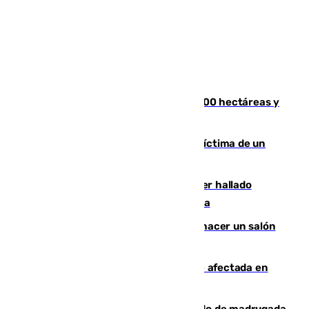
El incendio de Niebla alcanza las 8.000 hectáreas y
mantiene desalojadas a 474 personas
El tenista checho Lehecka, nueva víctima de un
Rafa Jódar que está siendo imparable
Muere un hombre de 58 años tras ser hallado
inconsciente en una piscina en Cómpeta
Un tribunal federal impide a Trump hacer un salón
de baile en la Casa Blanca
Incendios de Castellón: la superficie afectada en
Tírig roza las 400 hectáreas
Muere un peatón tras ser atropellado de madrugada