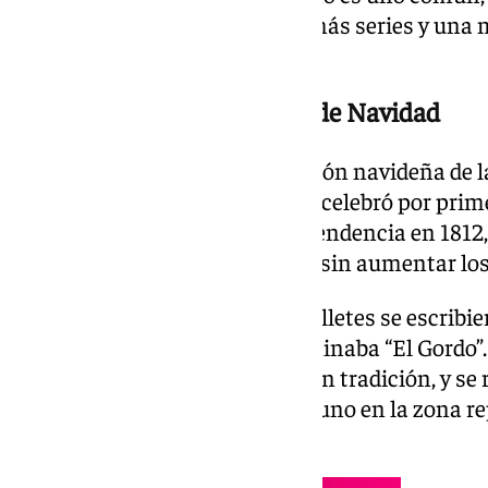
con respecto años anteriores: más series y una
el Gordo de Navidad.
Origen del sorteo de lotería de Navidad
¿Y cuándo comenzó esta tradición navideña de la
más y nada menos, 212 años se celebró por primer
Fue durante la Guerra de Independencia en 1812
recaudar fondos para el Estado sin aumentar lo
Como anécdota, los primeros billetes se escribi
el premio más grande se denominaba “El Gordo”. 
lotería de navidad se convirtió en tradición, y se
Civil, cuando se tuvo que hacer uno en la zona re
franquista.