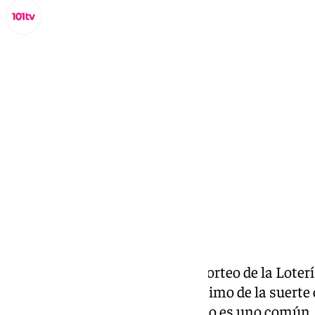
Miguel Alfonso
martes, 19 noviembre 2024, 12:38
Compartir:
Cada vez queda menos para el sorteo de la Loterí
muchas personas tienen su décimo de la suerte
22 de diciembre. Pero este año no es uno común,