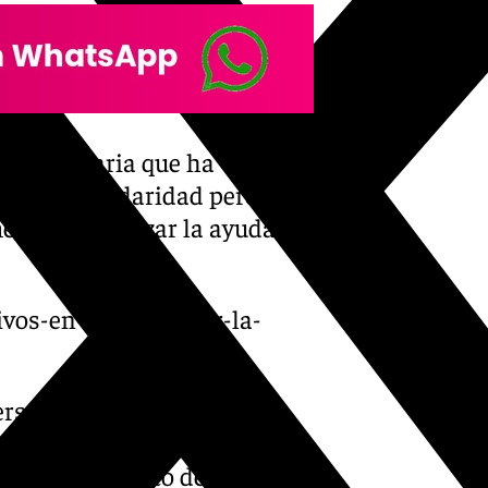
 humanitaria que ha
ola de solidaridad pero
ental» canalizar la ayuda
ivos-en-valencia-por-la-
 personas que lo deseen
ntarias como: limpieza de
imentos o reparto de