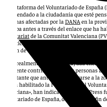
La Plataforma del Voluntariado de España 
recomendado a la ciudadanía que esté pens
las zonas afectadas por la
DANA
en la provi
inscriba antes a través del enlace que ha ha
Voluntariat
de la Comunitat Valenciana (P
(enterticket.net/voluntariosdana) y recuerda
este fin de semana, «hay muchos días por de
«Para realmente ofrecer una ayuda eficaz e
realmente contribuir a que las personas afe
importante que antes de desplazarse a la zo
que ha habilitado la Plataforma del Volunt
Valenciana», han indicado a Europa Press f
Voluntariado de España, de cara a este fin 