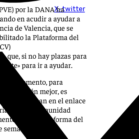
(PVE) por la DANA ha
X-twitter
ando en acudir a ayudar a
ncia de Valencia, que se
bilitado la Plataforma del
VCV)
n que, si no hay plazas para
lante» para ir a ayudar.
n este momento, para
ctadas estén mejor, es
na se inscriban en el enlace
ariado de la Comunidad
uentes de la Plataforma del
de semana.