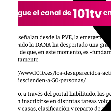
Según señalan desde la PVE, la emergencia
provocado la DANA ha despertado una gran 
avisan de que, en este momento, es «fundam
correctamente.
https://www.101tv.es/los-desaparecidos-act
dana-descienden-a-50-personas/
Por ello, a través del portal habilitado, las
pueden inscribirse en distintas tareas volu
calles y casas, clasificación y reparto de al