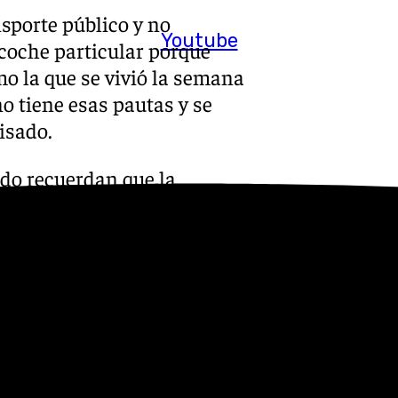
sporte público y no
Youtube
 coche particular porque
o la que se vivió la semana
o tiene esas pautas y se
visado.
do recuerdan que la
 necesitar de mucho trabajo a
si no hay plazas para ir a
tarse los próximos fines de
 por hacer y si este fin de
 las plazas, no te preocupes
asiones, es una tarea a