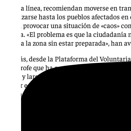
En esta línea, recomiendan moverse en tran
desplazarse hasta los pueblos afectados en
podría provocar una situación de «caos» com
pasada. «El problema es que la ciudadanía n
dirige a la zona sin estar preparada», han a
Además, desde la Plataforma del Voluntaria
catástrofe que ha ocurrido en Valencia va a
medio y largo plazo por lo que precisan que, 
ayudar este sábado o domingo, pueden apun
semana.
«Hay muchos días por delante, mucho trabajo
semana no te toca ir porque se han cubierto
porque hay muchos más días, muchas más oc