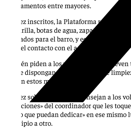
medicamentos entre mayores.
Una vez inscritos, la Plataforma recomienda
mascarilla, botas de agua, zapatos que cubra
adecuados para el barro, y equipos de protec
evitar el contacto con el agua estancada.
También piden a los voluntarios que lleven 
del que dispongan, como material de limpiez
hace en estos momentos.
Una vez sobre el terreno, aconsejan a los vo
indicaciones» del coordinador que les toque
tiempo que puedan dedicar» en ese mismo l
municipio a otro.