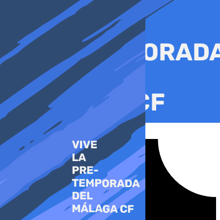
Ir
al
contenido
Tiktok