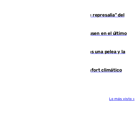
de 500 efectivos trabajando
Italia responde ante las "medidas de represalia" del
Gobierno de Sánchez
El Sevilla se desinfla ante el Leverkusen en el último
ensayo (1-2)
Tensión en la prisión de Alhaurín tras una pelea y la
incautación de un punzón
Málaga contabiliza 148 zonas de confort climático
para enfrentar las altas temperaturas
Lo más visto >
Más noticias
Ver más >