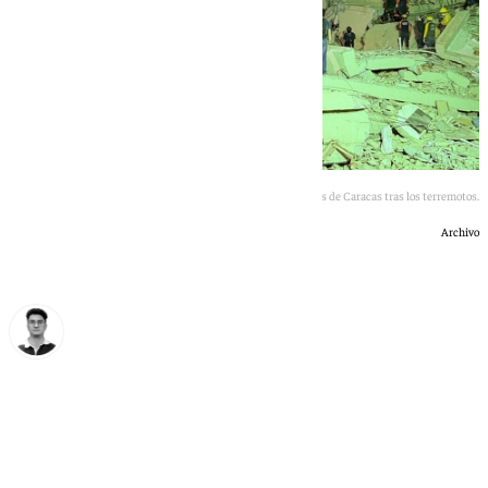
Así se encuentran las calles de Caracas tras los terremotos.
Archivo
Ignacio Pérez
miércoles, 1 julio 2026, 11:19
Compartir: