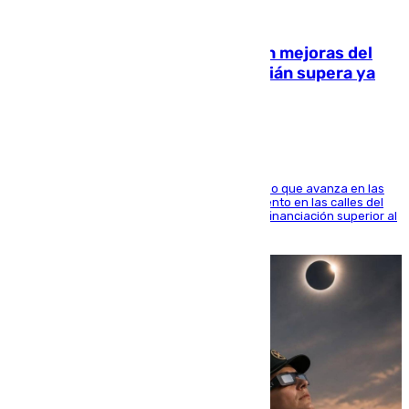
08.08.2026
La inversión del Ayuntamiento en mejoras del
entorno del Prado de San Sebastián supera ya
1.600.000 euros
El consistorio, a través de Emasesa, ha indicado que avanza en las
obras de renovación de las redes de saneamiento en las calles del
entorno del Prado, contando la zona con una financiación superior al
millón y medio de euros