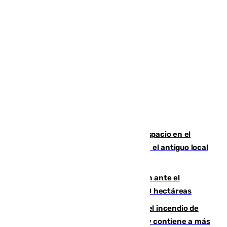
Las marca internacionales ganan espacio en el
Centro de Málaga: La Tagliatella abre en el antiguo local
de Vox Sports Bar
Moreno pide extremar la precaución ante el
incendio de Niebla, que supera las 4.000 hectáreas
340 personas más desalojadas por el incendio de
Niebla, que mantiene a 410 evacuadas y contiene a más