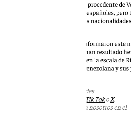
vuelo de repatriación en Madrid procedente de V
pasajeros», de los cuales 92 son españoles, per
venezolanos, europeos y de otras nacionalidades
está colaborando.
Las autoridades de Venezuela informaron este m
personas han muerto y 10.500 han resultado her
terremoto de magnitud 7,5 y 7,2 en la escala de R
miércoles el centro de la costa venezolana y sus 
Más noticias de
101TV
en las redes
sociales:
Instagram
,
Facebook
,
Tik Tok
o
X
.
Puedes ponerte en contacto con nosotros en el
correo
informativos@101tv.es