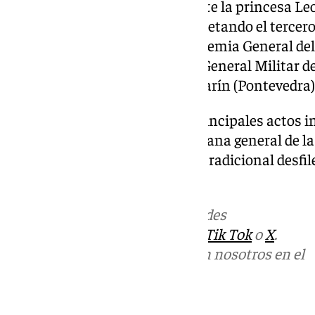
Además, y por primera vez, asiste la princesa L
encuentra precisamente completando el tercero 
formación castrense en la Academia General del A
haber pasado por la Academia General Militar del
y la Escuela Naval Militar en Marín (Pontevedra)
Se incorpora así a otro de los principales actos 
presidir en el futuro como capitana general de 
asistido en los últimos años al tradicional desfil
Pascua Militar.
Más noticias de
101TV
en las redes
sociales:
Instagram
,
Facebook
,
Tik Tok
o
X
.
Puedes ponerte en contacto con nosotros en el
correo
informativos@101tv.es