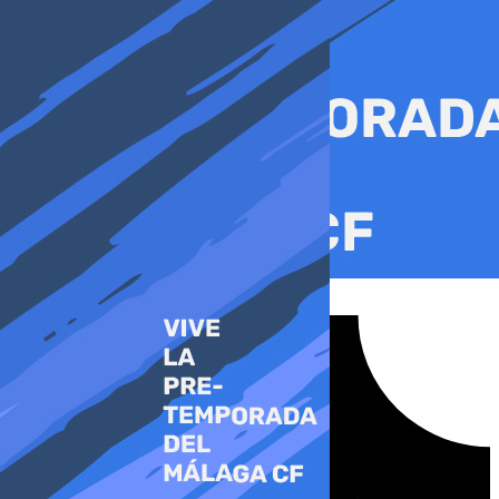
Ir
al
contenido
Tiktok