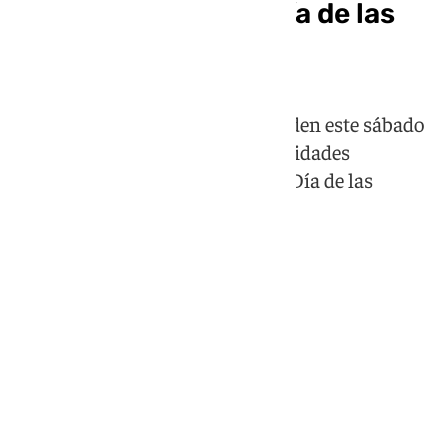
Sigue en directo el Día de las
Fuerzas Armadas
Los reyes Felipe VI y Letizia presiden este sábado
en Vigo el acto central de las actividades
promovidas para conmemorar el Día de las
Fuerzas Armadas