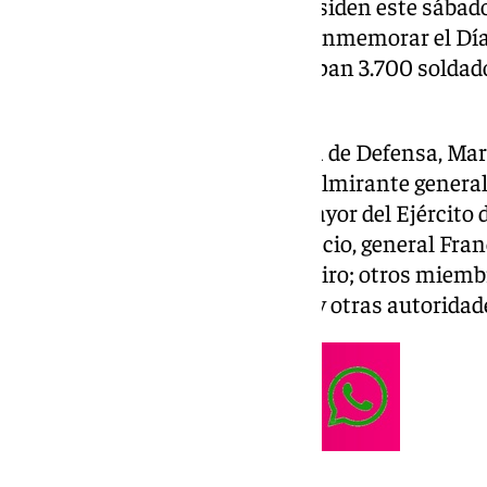
Los reyes Felipe VI y Letizia presiden este sábado
actividades promovidas para conmemorar el Día
parada militar en la que participan 3.700 soldad
vehículos y 32 motos.
Asimismo, acudirán la ministra de Defensa, Marga
Mayor de la Defensa (JEMAD), almirante genera
Calderón; los jefes de Estado Mayor del Ejército
Enseñat y Berea; Aire y del Espacio, general Fra
almirante general Antonio Piñeiro; otros miembro
alcalde de Vigo, Abel Caballero; y otras autoridade