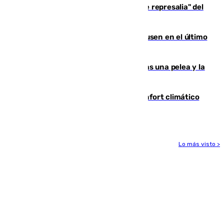
Italia responde ante las "medidas de represalia" del
Gobierno de Sánchez
El Sevilla se desinfla ante el Leverkusen en el último
ensayo (1-2)
Tensión en la prisión de Alhaurín tras una pelea y la
incautación de un punzón
Málaga contabiliza 148 zonas de confort climático
para enfrentar las altas temperaturas
Lo más visto >
Más noticias
Ver más >