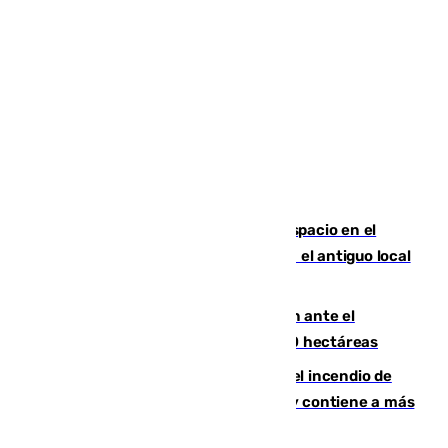
Las marca internacionales ganan espacio en el
Centro de Málaga: La Tagliatella abre en el antiguo local
de Vox Sports Bar
Moreno pide extremar la precaución ante el
incendio de Niebla, que supera las 4.000 hectáreas
340 personas más desalojadas por el incendio de
Niebla, que mantiene a 410 evacuadas y contiene a más
de 500 efectivos trabajando