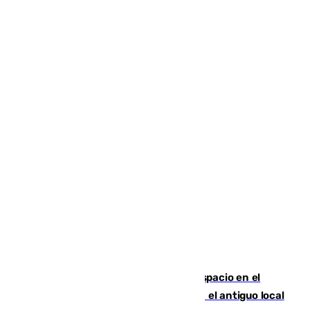
Las marca internacionales ganan espacio en el
Centro de Málaga: La Tagliatella abre en el antiguo local