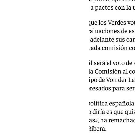
criticado que no cierre la puerta a pactos con la 
En este contexto, ha avanzado que los Verdes vo
contra Fitto y Varhelyi en sus evaluaciones de e
que ello no impedirá que salgan adelante sus ca
tercios de los coordinadores de cada comisión 
Tampoco ha querido aclarar cuál será el voto de
voto del pleno la aprobación de la Comisión al
en Estrasburgo, en donde el equipo de Von der L
mayoría simple de los votos expresados para ser
«He aprendido mucho sobre la política española
sido muy esclarecedor. Lo que yo diría es que qui
polarización de Madrid a Bruselas», ha remachado 
preguntado por la situación de Ribera.