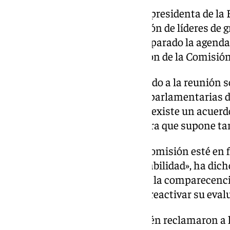
«Está bajo control», ha dicho la presidenta de l
la prensa al término de la reunión de líderes de 
Presidentes) en la que se ha preparado la agenda
someter a votación la aprobación de la Comisión
Weber, García y Hayer han llegado a la reunión s
declaraciones, aunque fuentes parlamentarias d
confirmado a Europa Press que existe un acuerd
proeuropea» para esta legislatura que supone ta
«Lo más importante es que la Comisión esté en 
diciembre. Europa necesita estabilidad», ha dic
declaraciones ha recordado que la comparecencia
una precondición del PPE para reactivar su eval
Los ‘populares’ europeos también reclamaron a 