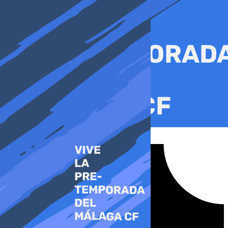
Ir
al
contenido
Tiktok