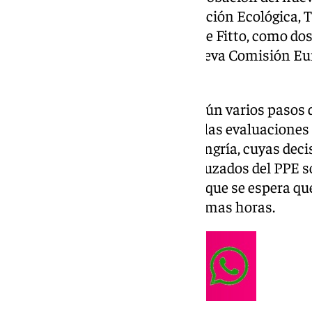
Leyen con la ministra de Transición Ecológica, T
Italia, el ultraderechista Raffaele Fitto, como do
allana el camino para que la nueva Comisión Eu
funciones el 1 de diciembre.
Para ello es necesario cumplir aún varios pasos 
por reactivar esta misma tarde las evaluaciones 
Ejecutivo y del comisario de Hungría, cuyas dec
semana pasada por los vetos cruzados del PPE 
socialdemócratas sobre Fitto, y que se espera q
de votación secreta en las próximas horas.