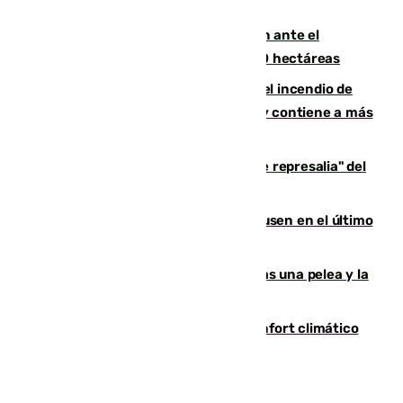
de Vox Sports Bar
Moreno pide extremar la precaución ante el
incendio de Niebla, que supera las 4.000 hectáreas
340 personas más desalojadas por el incendio de
Niebla, que mantiene a 410 evacuadas y contiene a más
de 500 efectivos trabajando
Italia responde ante las "medidas de represalia" del
Gobierno de Sánchez
El Sevilla se desinfla ante el Leverkusen en el último
ensayo (1-2)
Tensión en la prisión de Alhaurín tras una pelea y la
incautación de un punzón
Málaga contabiliza 148 zonas de confort climático
para enfrentar las altas temperaturas