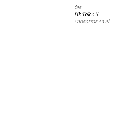
Más noticias de
101TV
en las redes
sociales:
Instagram
,
Facebook
,
Tik Tok
o
X
.
Puedes ponerte en contacto con nosotros en el
correo
informativos@101tv.es
Tags:
Últimas noticias