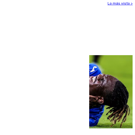
Lo más visto >
Más noticias
Ver más >