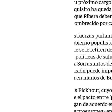
se comprometiera a dimitir de su próximo cargo e
gestión de la DANA, pero este requisito ha quedad
expresar su convencimiento de que Ribera debería
Ejecutivo comunitario se ve ensombrecido por ca
El acuerdo entre las tres grandes fuerzas parla
visto bueno del comisario del Gobierno populista
Varhelyi, pero condicionado a que se le retiren d
gestión de crisis sanitarias y las políticas de sal
derecho al aborto de las mujeres. Son asuntos d
Estados miembros, pero la Comisión puede impul
partidos de izquierda no querían en manos de B
El copresidente de los Verdes Bas Eickhout, cuyo
acuerdo, ha dicho tras conocerse el pacto entre 
liberales que celebra que se pongan de acuerdo e
contar con una «mayoría estable proeuropea» en