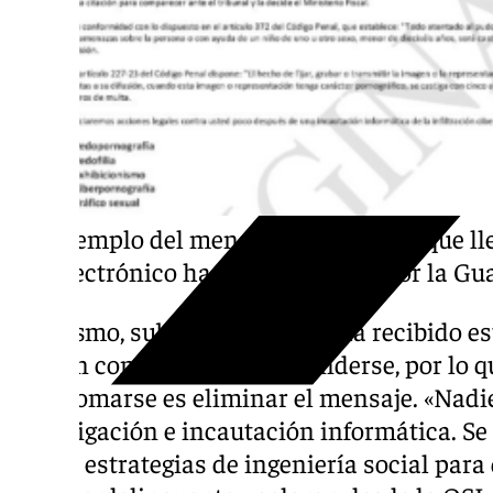
Ejemplo del mensaje fraudulento que lle
electrónico haciéndose pasar por la Gua
Asimismo, subrayan que si se ha recibido es
ningún concepto debe responderse, por lo q
debe tomarse es eliminar el mensaje. «Nadie
investigación e incautación informática. Se
utiliza estrategias de ingeniería social para