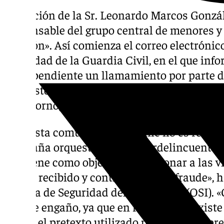
A petición de la Sr. Leonardo Marcos Gonzále
responsable del grupo central de menores y 
citación». Así comienza el correo electrónic
identidad de la Guardia Civil, en el que inf
tiene pendiente un llamamiento por parte d
supuestos delitos de «pedopornografía, pedo
ciberpornografía y tráfico sexual» tras una 
Pero esta comunicación online no es real, y
campaña orquestada por ciberdelincuentes 
que tiene como objetivo «extorsionar a las 
correo recibido y continuar con el fraude»,
Oficina de Seguridad del Internauta (OSI). 
de este engaño, ya que en realidad no exist
que es el pretexto utilizado para generar pr