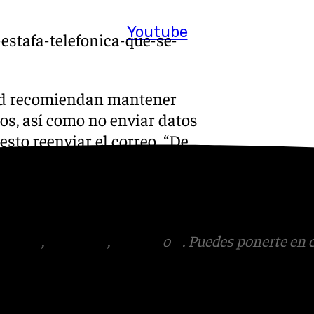
Youtube
estafa-telefonica-que-se-
idad recomiendan mantener
dos, así como no enviar datos
esto reenviar el correo. “De
 fraude. Vigila regularmente
ra detectar si tus datos
sentimiento», puntualizan.
tagram
,
Facebook
,
Tik Tok
o
X
. Puedes ponerte en 