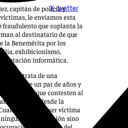
z, capitán de policía y
X-twitter
víctimas, le enviamos esta
o fraudulento que suplanta la
orman al destinatario de que
e la Benemérita por los
filia, exhibicionismo,
incautación informática.
a que se trata de una
desde hace un par de años y
víctimas para que contesten al
 han informado desde la
«Cualquier podría ser víctima
e ninguna investigación sino
eocupación al receptor del