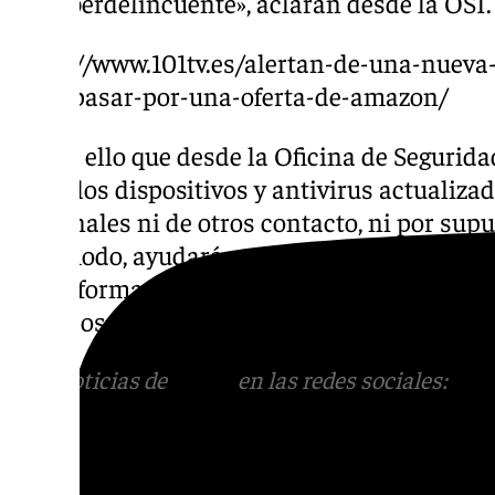
del ciberdelincuente», aclaran desde la OSI.
https://www.101tv.es/alertan-de-una-nueva-
hace-pasar-por-una-oferta-de-amazon/
Es por ello que desde la Oficina de Segur
todos los dispositivos y antivirus actualiza
personales ni de otros contacto, ni por supu
este modo, ayudarás a que no se extienda el
qué información tuya circula por Internet pa
privados están siendo utilizados sin tu con
Más noticias de
101TV
en las redes sociales:
Ins
correo
informativos@101tv.es