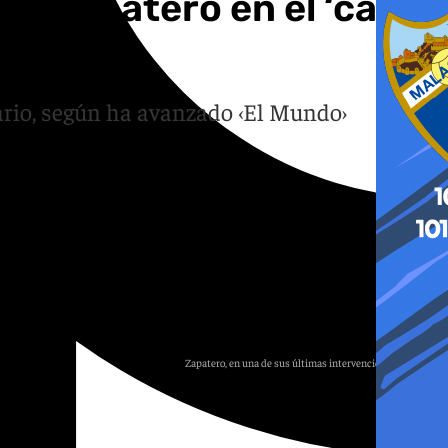
 de Zapatero en el ‘caso
ario, según ha avanzado ‹El Mundo›
Zapatero, en una de sus últimas intervenciones públicas.
Archivo