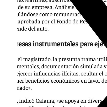
través de su empresa, Análisis Relevante, co
«estipulándose como remuneración el 1% má
ayuda aprobada por el Fondo de Rescate (641
desprende del auto.
Empresas instrumentales para ejerce
Según el magistrado, la presunta trama util
instrumentales, documentación simulada y 
«para ejercer influencias ilícitas, ocultar el
y obtener beneficios económicos en favor de
entramado».
La red, indicó Calama, «se apoya en divers