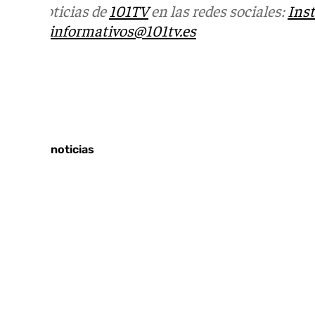
Más noticias de
101TV
en las redes sociales:
Ins
correo
informativos@101tv.es
Tags:
Sucesos
Últimas noticias