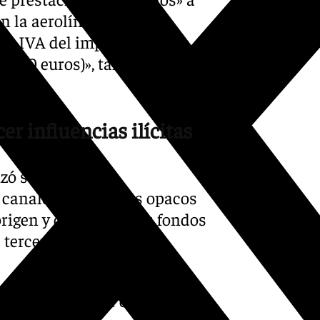
n la aerolínea,
s IVA del importe de la
.300 euros)», tal y como se
r influencias ilícitas
izó sociedades
canales financieros opacos
 origen y destino de los fondos
 terceros y del propio
as sociedades que cumplen