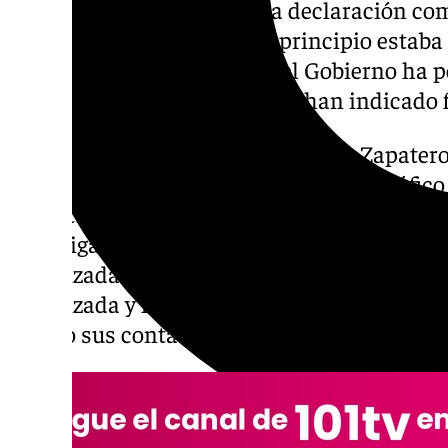
aplazar al 17 y 18 de junio la declaración c
Rodríguez Zapatero. En un principio estaba p
abogado del expresidente del Gobierno ha 
estudiar toda la causa, según han indicado f
Calama acordó llamar a declarar a Zapater
«estructura estable y jerarquizada de tráfico
obtención de beneficios económicos». Calam
investigación ha permitido constatar la ex
organizada de ejercicio ilícito de influenci
organizada y liderada por José Luis Rodrígu
puesto sus contactos personales para obten