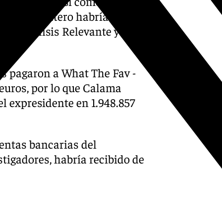
 delictivo», así como
o que Zapatero habría
por Análisis Relevante y el
s pagaron a What The Fav -
 euros, por lo que Calama
el expresidente en 1.948.857
uentas bancarias del
stigadores, habría recibido de