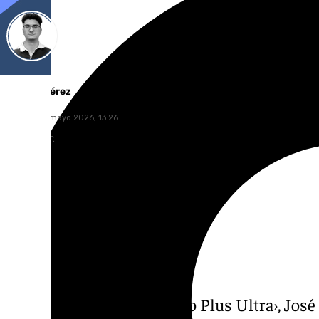
Ignacio Pérez
martes, 26 mayo 2026, 13:26
Compartir:
El juez encargado del ‹caso Plus Ultra›, Jos