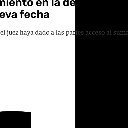
miento en la declaración
ueva fecha
el juez haya dado a las partes acceso al sum