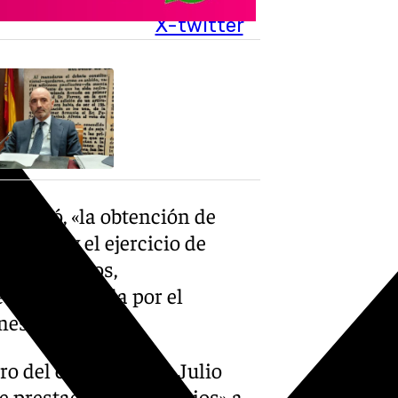
X-twitter
señaló, «la obtención de
ación y el ejercicio de
r de terceros,
 fue rescatada por el
nes de euros.
ro del expresidente, Julio
e prestación de servicios» a