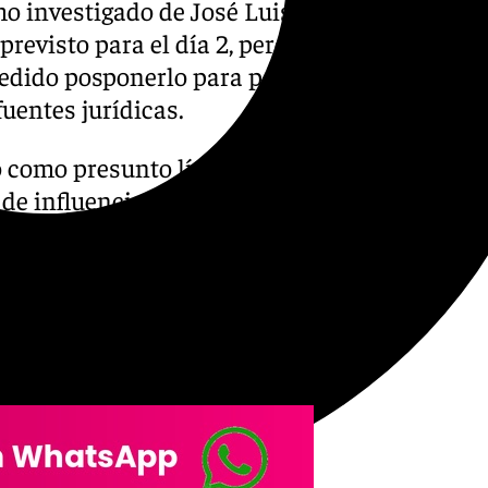
omo investigado de José Luis
revisto para el día 2, pero el
pedido posponerlo para poder
uentes jurídicas.
o como presunto líder de una
 de influencias» para «la
a indicó en un auto que la
istencia de «una trama
as, estructuralmente
ez Zapatero, que habría
er decisiones favorables».