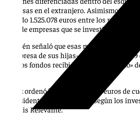
funciones diferenciadas dentro del esquema
empresas en el extranjero. Asimismo, expus
recibido 1.525.078 euros entre los remitidos 
resto de empresas que se investigan.
También señaló que esas mismas sociedade
la empresa de sus hijas- un total de 423.779
cifró los fondos recibidos por el «entorno» d
euros.
El juez ordenó bloquear 490.780 euros de c
expresidente, el importe que, según los inve
Análisis Relevante.