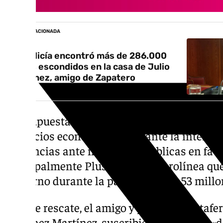
NOTICIA RELACIONADA
La Policía encontró más de 286.000
euros escondidos en la casa de Julio
Martínez, amigo de Zapatero
Esa supuesta trama tendría como finalidad, 
beneficios económicos mediante la intermedi
influencias ante instancias públicas en favo
principalmente Plus Ultra», la aerolínea que
Gobierno durante la pandemia con 53 millo
De este rescate, el amigo y presunto testafer
Martínez Martínez, suscribió un contrato «d