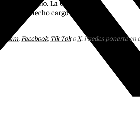
origen del mismo. La Unidad
ivil se ha hecho cargo de la
tagram
,
Facebook
,
Tik Tok
o
X
. Puedes ponerte en 