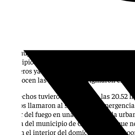
Una mujer de 79 años ha muerto en el incen
municipio granadino de Ogíjares. El cuerpo 
bomberos ya sin vida en la parte baja del d
se conocen las causas que originaron el fue
Los hechos tuvieron lugar hacia las 20.52 h
testigos llamaron al servicio de Emergencia
alertar del fuego en una vivienda de la urba
Bolivia del municipio de Ogíjares, aunque n
o no en el interior del domicilio. La sala co