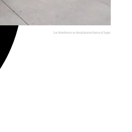
Los Bomberos se desplazaron hasta el lugar de los hechos.
Agencias