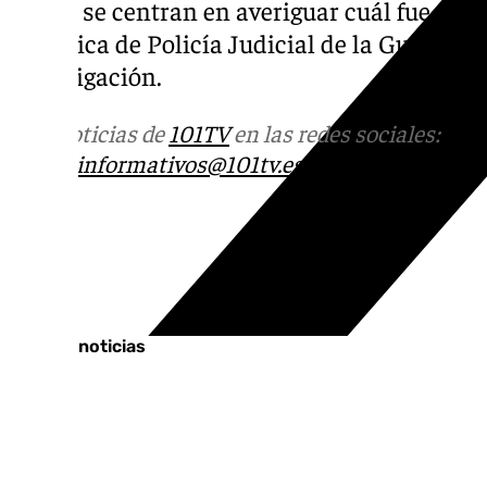
fuego, se centran en averiguar cuál fue el 
Orgánica de Policía Judicial de la Guardia C
investigación.
Más noticias de
101TV
en las redes sociales:
Ins
correo
informativos@101tv.es
Tags:
Sucesos
Últimas noticias