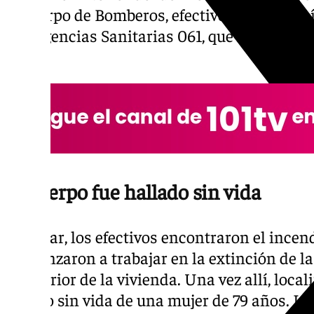
al cuerpo de Bomberos, efectivos de la Polic
Emergencias Sanitarias 061, que rápidament
lugar.
El cuerpo fue hallado sin vida
Al llegar, los efectivos encontraron el ince
Comenzaron a trabajar en la extinción de l
al interior de la vivienda. Una vez allí, local
cuerpo sin vida de una mujer de 79 años. Lo