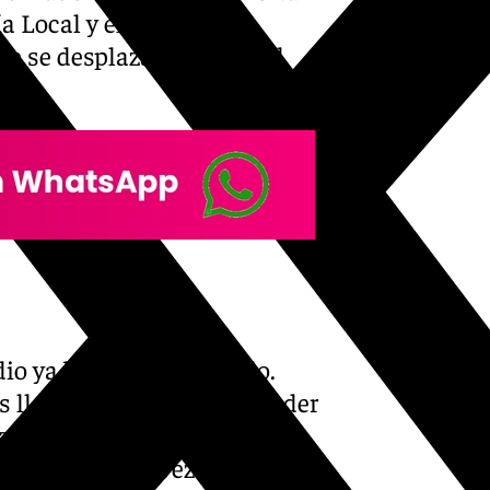
ía Local y el Centro de
e se desplazaron hasta el
ndio ya bastante avanzado.
as llamas hasta poder acceder
izaron en la parte baja el
s trabajos, una vez apagado el