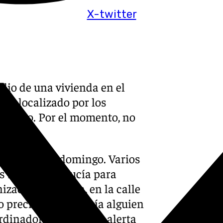
X-twitter
dio de una vivienda en el
fue localizado por los
omicilio. Por el momento, no
go.
oras de este domingo. Varios
s 112 de Andalucía para
nización La Loma, en la calle
o precisaban si había alguien
ordinadora trasladó la alerta