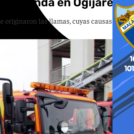
a vivienda en Ogíjares
se originaron las llamas, cuyas causas