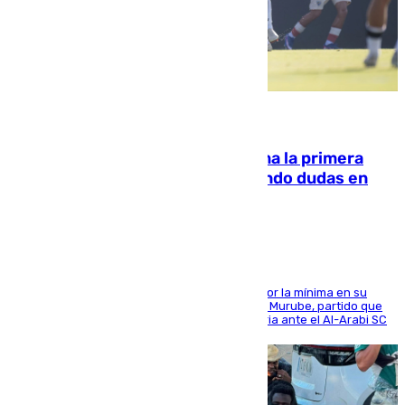
07.08.2026
El Málaga cae ante el Ceuta y suma la primera
derrota de la pretemporada dejando dudas en
defensa
El cuadro dirigido por Juanfran Funes perdió por la mínima en su
envite contra el conjunto caballa en el Alfonso Murube, partido que
se disputó un día después de su primera victoria ante el Al-Arabi SC