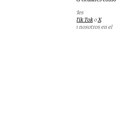
Más noticias de
101TV
en las redes
sociales:
Instagram
,
Facebook
,
Tik Tok
o
X
.
Puedes ponerte en contacto con nosotros en el
correo
informativos@101tv.es
Tags:
Últimas noticias