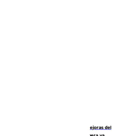
La inversión del Ayuntamiento en mejoras del
entorno del Prado de San Sebastián supera ya