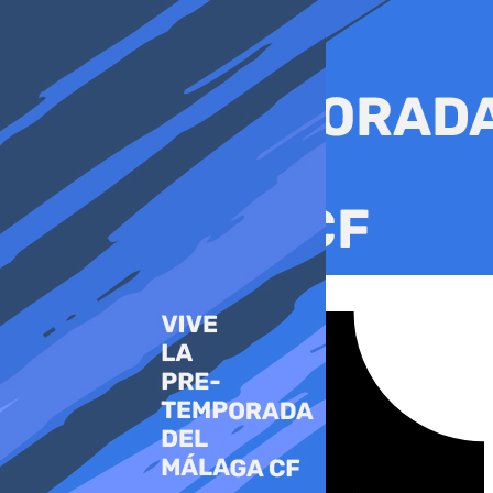
Ir
al
contenido
Tiktok