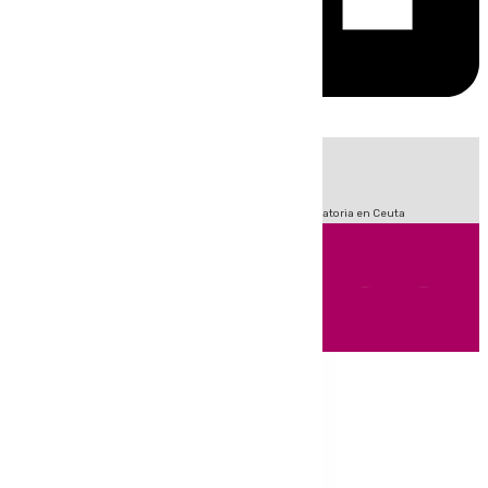
HOY
|
Fútbol
Sucesos
LaLiga
Primera División
Crisis Migratoria en Ceuta
Andalucía