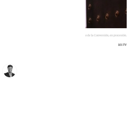
El Cristo de la Conversión, en procesión.
101 TV
Curro Bono
lunes, 18 mayo 2026, 16:17
Compartir: