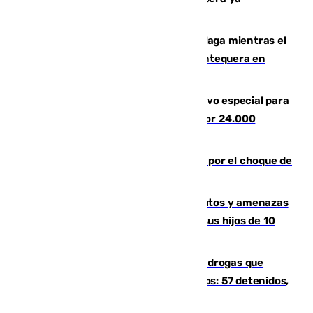
1.600.000 euros
El taró tiñe de niebla la costa de Málaga mientras el
calor se concentra en el interior con Antequera en
aviso amarillo
La Guardia Civil prepara un dispositivo especial para
el eclipse del 12 de agosto compuesto por 24.000
agentes
Cortado el Cercanías C-2 de Málaga por el choque de
un tren con una catenaria caída
Detenido en Estepona por malos tratos y amenazas
de muerte a su pareja en presencia de sus hijos de 10
años y 11 meses
Desarticulada una red de tráfico de drogas que
introducía la mercancía desde Marruecos: 57 detenidos,
cuatro de ellos en Andalucía