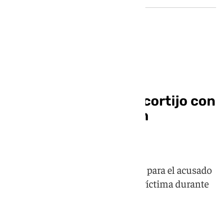
Sucesos
A juicio por pagar un cortijo con
2.500 euros falsos en
Montefrío
La Fiscalía pide 11 años de prisión para el acusado
y la prohibición de acercarse a la víctima durante
16 años