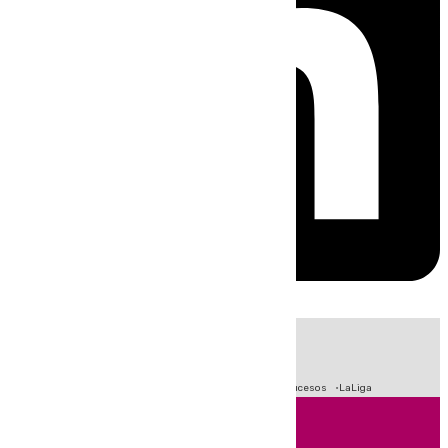
HOY
|
Fútbol
Primera División
Crisis Migratoria en Ceuta
Sucesos
LaLiga