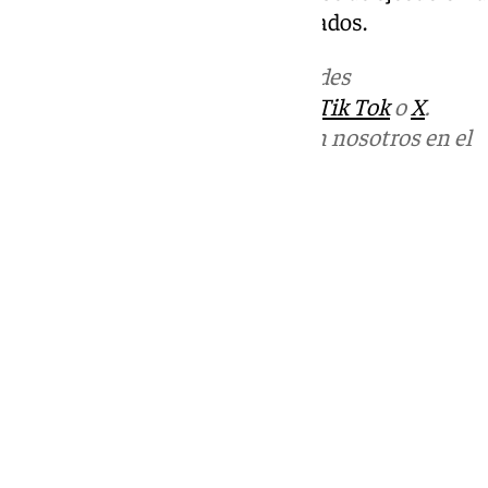
perjuicios económicos ocasionados.
Más noticias de
101TV
en las redes
sociales:
Instagram
,
Facebook
,
Tik Tok
o
X
.
Puedes ponerte en contacto con nosotros en el
correo
informativos@101tv.es
Tags:
Sucesos
Últimas noticias