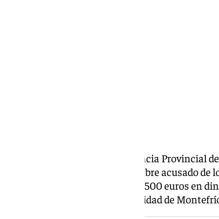
Diana Marteniuc
domingo, 14 junio 2026, 16:22
Compartir:
La Sección Primera de la Audiencia Provincial de
el próximo 17 de junio a un hombre acusado de los
billetes y estafa, tras entregar 2.500 euros en di
compra de un cortijo en la localidad de Montefrí