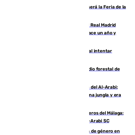
Talleres, escape room y música: así será la Feria de la
Juventud Cofrade de Málaga
El fichaje más caro de la historia del Real Madrid
costaba 105 millones de euros menos hace un año y
jugaba en Leganés
Ceuta suma 82 fallecidos en el mar al intentar
cruzar la frontera española
Huelva eleva a emergencia el incendio forestal de
Niebla
Juanfran Funes, sobre el duro juego del Al-Arabi:
“Por momentos nos hemos metido en una jungla y era
hasta peligroso”
Ya se han estrenado los tres delanteros del Málaga:
Eneko Jauregui, bigoleador contra el Al-Arabi SC
35 mujeres asesinadas por violencia de género en