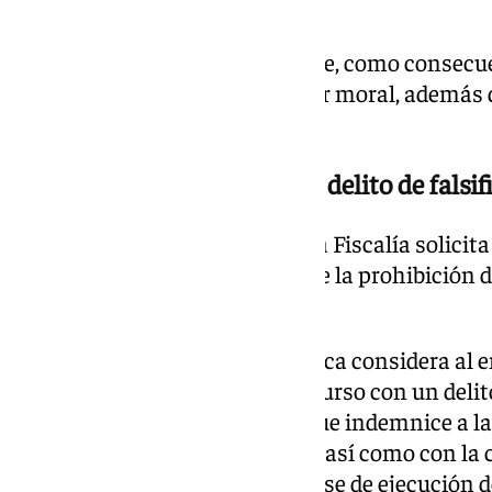
falsos.
El Ministerio Fiscal sostiene que, como consecue
víctima sufrió daños de carácter moral, además 
que no han sido cuantificados.
Once años de prisión por un delito de falsif
Según el escrito de acusación, la Fiscalía solici
once años de prisión, además de la prohibición 
durante un periodo de 16 años.
Por todo ello, la acusación pública considera al 
falsificación de billetes en concurso con un deli
responsabilidad civil, solicita que indemnice a 
por los daños morales sufridos, así como con la 
juicio oral o, en su defecto, en fase de ejecución d