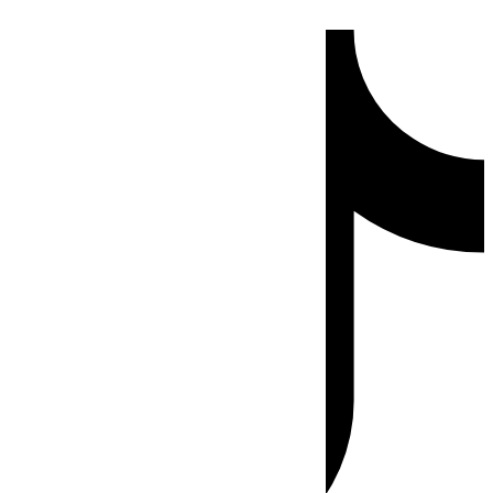
Ir
Tiktok
al
contenido