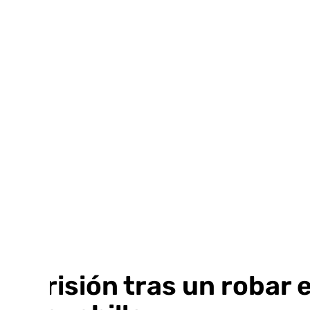
Ir
al
contenido
A prisión tras un robar