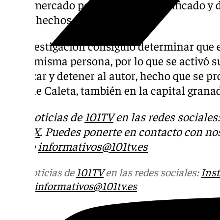
supermercado por el que fue identificado y
en los hechos de la cafetería.
La investigación consiguió determinar que 
era la misma persona, por lo que se activó 
localizar y detener al autor, hecho que se p
zona de Caleta, también en la capital grana
Más noticias de
101TV
en las redes sociales
Tok
o
X
. Puedes ponerte en contacto con nos
correo
informativos@101tv.es
Más noticias de
101TV
en las redes sociales:
Ins
correo
informativos@101tv.es