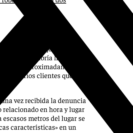
 hechos se produjeron a las
s hechos se habría llevado
 que eran aproximadamente
ambién varios clientes que
 una vez recibida la denuncia
 relacionado en hora y lugar
 a escasos metros del lugar se
cas características» en un