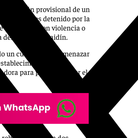
o en prisión provisional de un
es policiales detenido por la
 de un robo con violencia o
 del barrio del Zaidín.
do un cuchillo para amenazar
establecimiento en ese
radora para poder sustraer el
 robo con navaja a dos