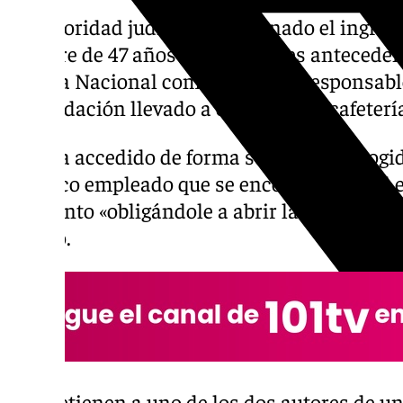
La autoridad judicial ha ordenado el ingres
hombre de 47 años con múltiples antecedent
Policía Nacional como presunto responsable
intimidación llevado a cabo en una cafetería
Habría accedido de forma sorpresiva y cogi
al único empleado que se encontraba en el 
momento «obligándole a abrir la caja regist
dinero.
Detienen a uno de los dos autores de un