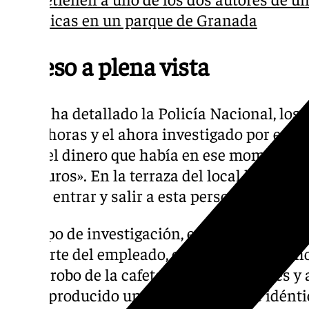
chicas en un parque de Granada
Suceso a plena vista
Según ha detallado la Policía Nacional, los
22,00 horas y el ahora investigado por esto
«todo el dinero que había en ese momento,
cien euros». En la terraza del local había t
vieron entrar y salir a esta persona.
El grupo de investigación, en sus pesquisas,
por parte del empleado, encontró otro hecho
con el robo de la cafetería. Minutos antes y
había producido un robo violento «de idénti