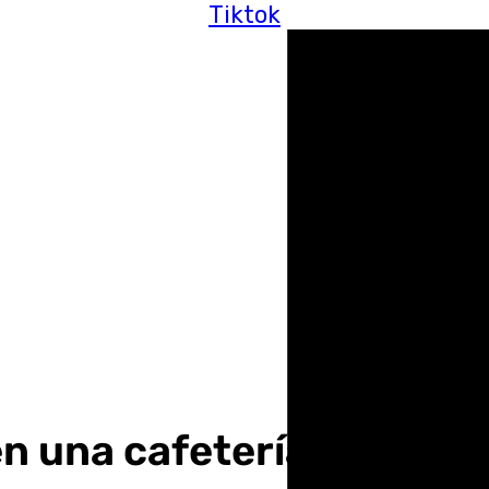
Tiktok
 en una cafetería amena