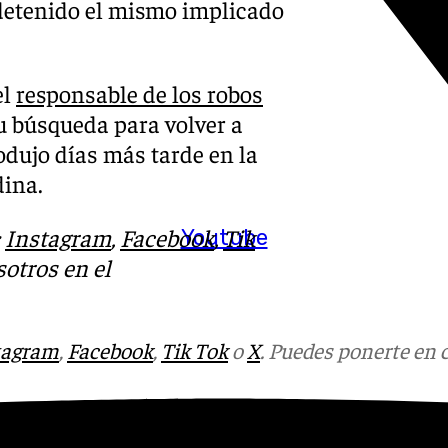
 detenido el mismo implicado
el
responsable de los robos
su búsqueda para volver a
rodujo días más tarde en la
dina.
:
Instagram
,
Facebook
,
Tik
Youtube
otros en el
tagram
,
Facebook
,
Tik Tok
o
X
. Puedes ponerte en 