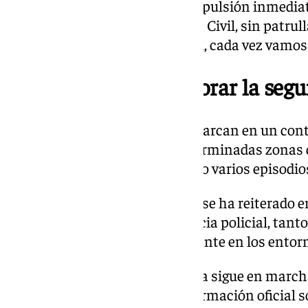
contundente” que permita la expulsión inmediat
efectivos suficientes de Guardia Civil, sin patru
ley que castigue al que actúa así, cada vez vamos 
Llamamientos a mejorar la segu
Las palabras del alcalde se enmarcan en un con
vecinal por la seguridad en determinadas zonas 
últimos meses se han producido varios episodios
Desde el Ayuntamiento de Loja se ha reiterado e
necesidad de reforzar la presencia policial, ta
vigilancia continua, especialmente en los ento
La investigación sobre la reyerta sigue en marcha
próximos días se amplíe la información oficial so