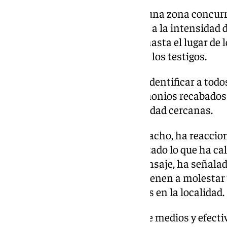
El incidente, que se produjo en una zona concurr
alarma entre los vecinos debido a la intensidad
Civil desplazó varias unidades
hasta el lugar de 
situación y tomar declaración a los testigos.
Los agentes trabajan ahora en identificar a todo
lo ocurrido a partir de los testimonios recabado
captadas por cámaras de seguridad cercanas.
El alcalde de Loja, Joaquín Camacho, ha reaccion
redes sociales, donde ha lamentado lo que ha cal
pleno centro de Loja”. En su mensaje, ha señalad
su mayoría, “inmigrantes que vienen a molestar y
casos reincidentes de altercados en la localidad.
Camacho ha criticado la falta de medios y efecti