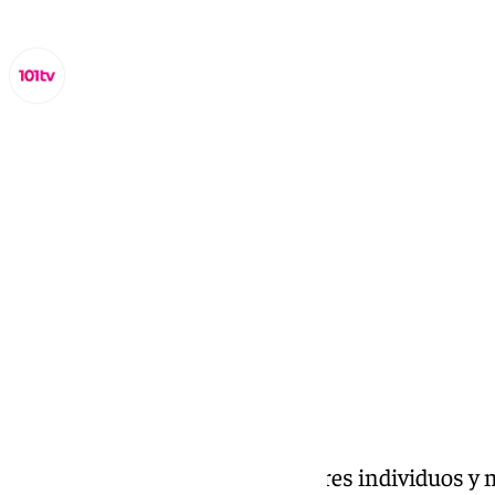
Miguel Alfonso
miércoles, 8 octubre 2025, 20:03
Compartir:
La Guardia Civil ha detenido a tres individuos y