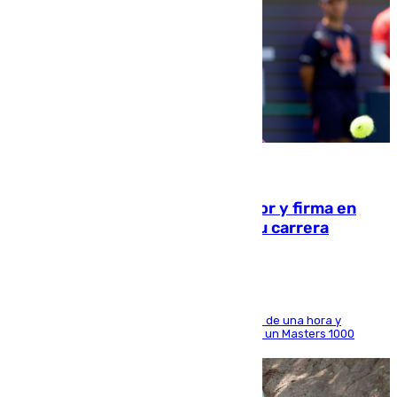
09.08.2026
Daniel Mérida derriba a Griekspoor y firma en
Montreal el mejor resultado de su carrera
El madrileño arrolla al neerlandés en poco más de una hora y
alcanza por primera vez los cuartos de final de un Masters 1000