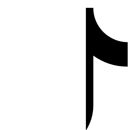
Ir
Tiktok
al
contenido