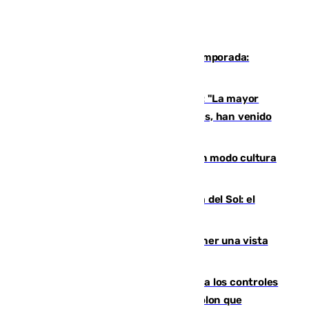
La 'delicatessen' de Isco en la pretemporada:
pisadita y cañito ante el Bournemouth
Un testimonio del colapso en Ceuta: "La mayor
parte de los que han venido son víctimas, han venido
engañados"
Torrenueva Costa pone el verano en modo cultura
con actividades para todos los públicos
Este es el palmarés del Trofeo Costa del Sol: el
Málaga lidera la tabla con 12 triunfos
Estos son los mejores sitios para tener una vista
privilegiada del eclipse en Andalucía
La Junta da explicaciones y refuerza los controles
tras los falsos positivos de cáncer de colon que