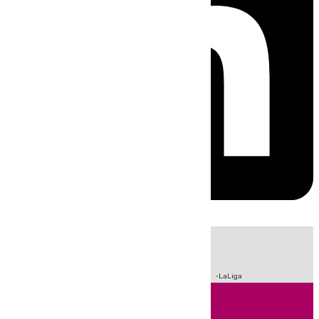
HOY
|
Sucesos
Incendios
Fútbol
Crisis Migratoria en Ceuta
LaLiga